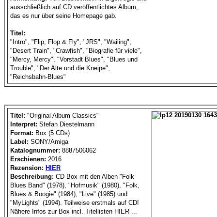
ausschließlich auf CD veröffentlichtes Album,
das es nur über seine Homepage gab.
Titel:
"Intro", "Flip, Flop & Fly", "JRS", "Wailing",
"Desert Train", "Crawfish", "Biografie für viele",
"Mercy, Mercy", "Vorstadt Blues", "Blues und
Trouble", "Der Alte und die Kneipe",
"Reichsbahn-Blues"
Titel:
"Original Album Classics"
Interpret:
Stefan Diestelmann
Format:
Box (5 CDs)
Label:
SONY/Amiga
Katalognummer:
8887506062
Erschienen:
2016
Rezension:
HIER
Beschreibung:
CD Box mit den Alben "Folk
Blues Band" (1978), "Hofmusik" (1980), "Folk,
Blues & Boogie" (1984), "Live" (1985) und
"MyLights" (1994). Teilweise erstmals auf CD!
Nähere Infos zur Box incl. Titellisten HIER ...