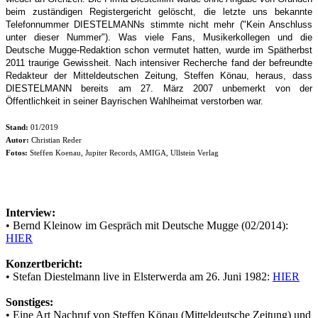
beim zuständigen Registergericht gelöscht, die letzte uns bekannte
Telefonnummer DIESTELMANNs stimmte nicht mehr ("Kein Anschluss
unter dieser Nummer"). Was viele Fans, Musikerkollegen und die
Deutsche Mugge-Redaktion schon vermutet hatten, wurde im Spätherbst
2011 traurige Gewissheit. Nach intensiver Recherche fand der befreundte
Redakteur der Mitteldeutschen Zeitung, Steffen Könau, heraus, dass
DIESTELMANN bereits am 27. März 2007 unbemerkt von der
Öffentlichkeit in seiner Bayrischen Wahlheimat verstorben war.
Stand:
01/2019
Autor:
Christian Reder
Fotos:
Steffen Koenau, Jupiter Records, AMIGA, Ullstein Verlag
Interview:
• Bernd Kleinow im Gespräch mit Deutsche Mugge (02/2014):
HIER
Konzertbericht:
• Stefan Diestelmann live in Elsterwerda am 26. Juni 1982:
HIER
Sonstiges:
• Eine Art Nachruf von Steffen Könau (Mitteldeutsche Zeitung) und