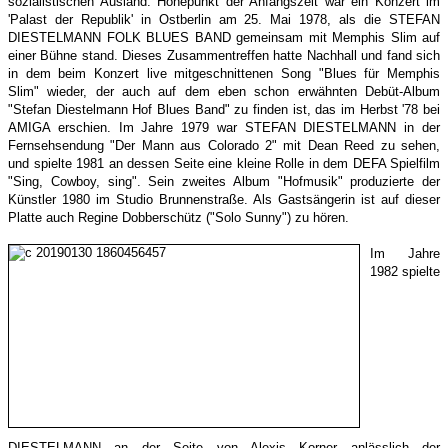
sozialistischen Ausland. Höhepunkt der Anfangszeit war ein Konzert im
'Palast der Republik' in Ostberlin am 25. Mai 1978, als die STEFAN
DIESTELMANN FOLK BLUES BAND gemeinsam mit Memphis Slim auf
einer Bühne stand. Dieses Zusammentreffen hatte Nachhall und fand sich
in dem beim Konzert live mitgeschnittenen Song "Blues für Memphis
Slim" wieder, der auch auf dem eben schon erwähnten Debüt-Album
"Stefan Diestelmann Hof Blues Band" zu finden ist, das im Herbst '78 bei
AMIGA erschien. Im Jahre 1979 war STEFAN DIESTELMANN in der
Fernsehsendung "Der Mann aus Colorado 2" mit Dean Reed zu sehen,
und spielte 1981 an dessen Seite eine kleine Rolle in dem DEFA Spielfilm
"Sing, Cowboy, sing". Sein zweites Album "Hofmusik" produzierte der
Künstler 1980 im Studio Brunnenstraße. Als Gastsängerin ist auf dieser
Platte auch Regine Dobberschütz ("Solo Sunny") zu hören.
Im Jahre
1982 spielte
DIESTELMANN an der Seite von Alexis Korner anlässlich der