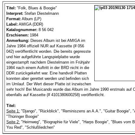
Titel:
"Folk, Blues & Boogie"
Interpret:
Stefan Diestelmann
Format:
Album (LP)
Label:
AMIGA (DDR)
Katalognummer:
8 56 042
Erschienen:
1984
Anmerkung:
Dieses Album ist bei AMIGA im
Jahre 1984 offiziell NUR auf Kassette (# 056
042) veröffentlicht worden. Die bereits gepresste
und hier aufgeführte Langspielplatte wurde
eingestampft nachdem Diestelmann im Frühjahr
1984 nach einem Auftritt in der BRD nicht in die
DDR zurückgekehrt war. Eine handvoll Platten
konnten aber gerettet werden und befinden sich
im Umlauf. Der Wert dieser Platte ist inzwischen
sehr hoch! Bei Musicando wurde das Album im Jahre 1990 erstmals auf 
ebenfalls auf Kassette (# 4101380600258) veröffentlicht.
Titel:
Seite 1:
"Django", "Rückblick", "Reminiszens an A.A.", "Guitar Boogie", 
"Thüringer Boogie"
Seite 2:
"Heimweg", "Biographie für Viele", "Harps Boogie", "Blues vom B
You Red", "Schlußliedchen"