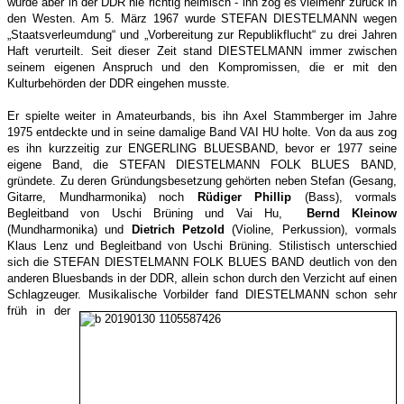
wurde aber in der DDR nie richtig heimisch - ihn zog es vielmehr zurück in
den Westen. Am 5. März 1967 wurde STEFAN DIESTELMANN wegen
„Staatsverleumdung“ und „Vorbereitung zur Republikflucht“ zu drei Jahren
Haft verurteilt. Seit dieser Zeit stand DIESTELMANN immer zwischen
seinem eigenen Anspruch und den Kompromissen, die er mit den
Kulturbehörden der DDR eingehen musste.
Er spielte weiter in Amateurbands, bis ihn Axel Stammberger im Jahre
1975 entdeckte und in seine damalige Band VAI HU holte. Von da aus zog
es ihn kurzzeitig zur ENGERLING BLUESBAND, bevor er 1977 seine
eigene Band, die STEFAN DIESTELMANN FOLK BLUES BAND,
gründete. Zu deren Gründungsbesetzung gehörten neben Stefan (Gesang,
Gitarre, Mundharmonika) noch
Rüdiger Phillip
(Bass),
vormals
Begleitband von Uschi Brüning und Vai Hu
,
Bernd Kleinow
(Mundharmonika) und
Dietrich Petzold
(Violine, Perkussion),
vormals
Klaus Lenz und Begleitband von Uschi Brüning
.
Stilistisch unterschied
sich die STEFAN DIESTELMANN FOLK BLUES BAND deutlich von den
anderen Bluesbands in der DDR, allein schon durch den Verzicht auf einen
Schlagzeuger.
Musikalische Vorbilder fand DIESTELMANN schon sehr
früh in der