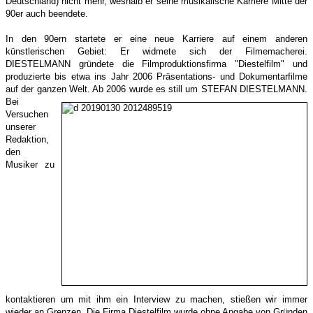
Deutschland) nicht mehr, weshalb er seine musikalische Karriere Mitte der
90er auch beendete.
In den 90ern startete er eine neue Karriere auf einem anderen
künstlerischen Gebiet: Er widmete sich der Filmemacherei.
DIESTELMANN gründete die Filmproduktionsfirma "Diestelfilm" und
produzierte bis etwa ins Jahr 2006 Präsentations- und Dokumentarfilme
auf der ganzen Welt. Ab 2006 wurde es still um STEFAN DIESTELMANN.
Bei
Versuchen
unserer
Redaktion,
den
Musiker zu
kontaktieren um mit ihm ein Interview zu machen, stießen wir immer
wieder an Grenzen. Die Firma Diestelfilm wurde ohne Angabe von Gründen