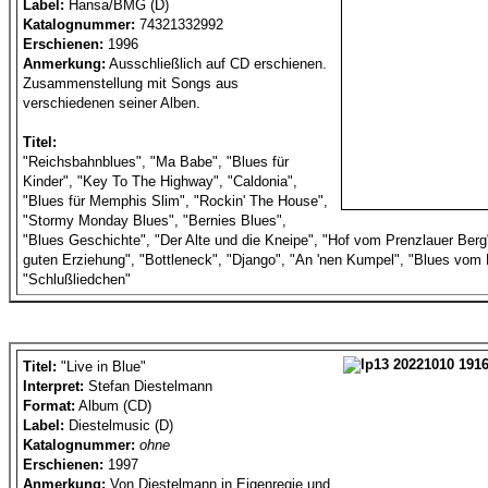
Label:
Hansa/BMG (D)
Katalognummer:
74321332992
Erschienen:
1996
Anmerkung:
Ausschließlich auf CD erschienen.
Zusammenstellung mit Songs aus
verschiedenen seiner Alben.
Titel:
"Reichsbahnblues", "Ma Babe", "Blues für
Kinder", "Key To The Highway", "Caldonia",
"Blues für Memphis Slim", "Rockin' The House",
"Stormy Monday Blues", "Bernies Blues",
"Blues Geschichte", "Der Alte und die Kneipe", "Hof vom Prenzlauer Berg
guten Erziehung", "Bottleneck", "Django", "An 'nen Kumpel", "Blues vom 
"Schlußliedchen"
Titel:
"Live in Blue"
Interpret:
Stefan Diestelmann
Format:
Album (CD)
Label:
Diestelmusic (D)
Katalognummer:
ohne
Erschienen:
1997
Anmerkung:
Von Diestelmann in Eigenregie und