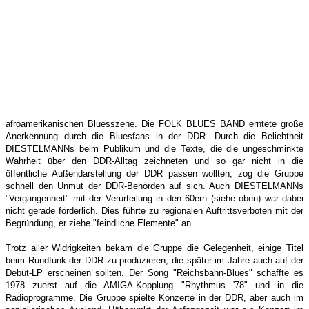
afroamerikanischen Bluesszene. Die FOLK BLUES BAND erntete große
Anerkennung durch die Bluesfans in der DDR. Durch die Beliebtheit
DIESTELMANNs beim Publikum und die Texte, die die ungeschminkte
Wahrheit über den DDR-Alltag zeichneten und so gar nicht in die
öffentliche Außendarstellung der DDR passen wollten, zog die Gruppe
schnell den Unmut der DDR-Behörden auf sich. Auch DIESTELMANNs
"Vergangenheit" mit der Verurteilung in den 60ern (siehe oben) war dabei
nicht gerade förderlich. Dies führte zu regionalen Auftrittsverboten mit der
Begründung, er ziehe "feindliche Elemente" an.
Trotz aller Widrigkeiten bekam die Gruppe die Gelegenheit, einige Titel
beim Rundfunk der DDR zu produzieren, die später im Jahre auch auf der
Debüt-LP erscheinen sollten. Der Song "Reichsbahn-Blues" schaffte es
1978 zuerst auf die AMIGA-Kopplung "Rhythmus '78" und in die
Radioprogramme. Die Gruppe spielte Konzerte in der DDR, aber auch im