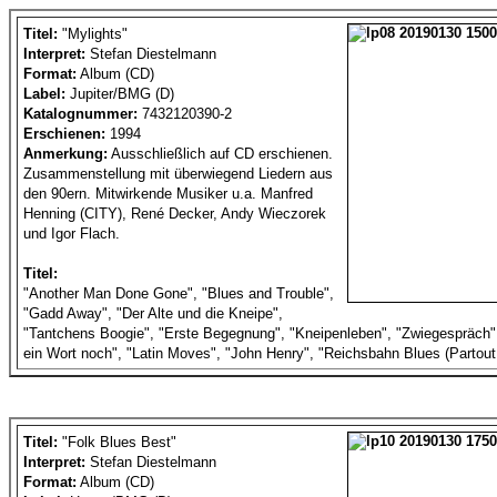
Titel:
"Mylights"
Interpret:
Stefan Diestelmann
Format:
Album (CD)
Label:
Jupiter/BMG (D)
Katalognummer:
7432120390-2
Erschienen:
1994
Anmerkung:
Ausschließlich auf CD erschienen.
Zusammenstellung mit überwiegend Liedern aus
den 90ern. Mitwirkende Musiker u.a. Manfred
Henning (CITY), René Decker, Andy Wieczorek
und Igor Flach.
Titel:
"Another Man Done Gone", "Blues and Trouble",
"Gadd Away", "Der Alte und die Kneipe",
"Tantchens Boogie", "Erste Begegnung", "Kneipenleben", "Zwiegespräch",
ein Wort noch", "Latin Moves", "John Henry", "Reichsbahn Blues (Partout 
Titel:
"Folk Blues Best"
Interpret:
Stefan Diestelmann
Format:
Album (CD)