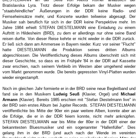
Bratislavska Lyra. Trotz dieser Erfolge bekam der Musker wegen
"staatsfeindlicher" Äußerungen in der DDR keine Radio- und
Fernseheinsätze mehr, und Konzerte wurden teilweise abgesagt. Der
Musiker sah beruflich für sich in der DDR keine Perspektive mehr. Im
Jahre 1984 erhielt STEFAN DIESTELMANN eine Einladung zu einem
Auftritt in Hildesheim (BRD), zu dem er allerdings nur ohne seine Band
reisen durfte. Von dieser Reise kehrte er nicht wieder in die DDR zurück.
Er ließ sich dann am Ammersee in Bayern nieder. Kurz vor seiner "Flucht"
hatte DIESTELMANN die Produktion seines dritten Albums
abgeschlossen. Die Veröffentlichung dieses Albums überschnitt sich mit
dieser Geschichte, so dass es im Frühjahr '84 in der DDR auf Kassette
zwar erschien, nach seinem Verbleib im Westen aber umgehend wieder
vom Markt genommen wurde. Die bereits gepressten Vinyl-Platten wurden
wieder eingestampft.
Noch im gleichen Jahr formierte er in der BRD seine neue Begleitband und
fand sie in den Musikern
Ludwig Seuß
(Klavier, Orgel) und
Michael
Armann
(Klavier). Bereits 1985 erschien mit "Stefan Diestelmann live" in
der BRD sein erstes Album bei Jupiter Records. STEFAN DIESTELMANN
veröffentlichte bis Mitte der 90er ein paar weitere Alben, konnte aber an
die Erfolge, die er in der DDR feiern konnte, nicht mehr anknüpfen.
STEFAN DIESTELMANN war bis Mitte der 80er in der DDR einer der
bekanntesten Bluesmusiker und ein sogenannter "Hallenfüller". Dies
gelang ihm in der BRD (und auch nach der Wende im vereinten