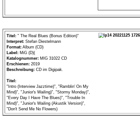
Titel:
" The Real Blues (Bonus Edition)"
Interpret:
Stefan Diestelmann
Format:
Album (CD)
Label:
MiG (D)(
Katalognummer:
MIG 31022 CD
Erschienen:
2019
Beschreibung:
CD im Digipak.
Titel:
"Intro (Interview Jazztime)", "Ramblin' On My
Mind)", "Junior's Wailing)", "Stormy Monday)",
"Every Day I Have The Blues)", "Trouble In
Mind)", "Junior's Wailing (Akustik Version)",
"Don't Send Me No Flowers)