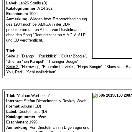
Label:
Lab26 Studio (D)
Katalognummer:
A 14 262
Erschienen:
1990
Anmerkung:
Wieder- bzw. Erstveröffentlichung
des 1984 noch bei AMIGA in der DDR
produzierten dritten Album von Diestelmann
ohne den Song "Reminiszenz an A.A.". Auf LP
und CD veröffentlicht.
Titel:
Seite 1:
"Django", "Rückblick", "Guitar Boogie",
"Brief an 'nen Kumpel", "Thüringer Boogie"
Seite 2:
"Heimweg", "Biografie für viele", "Harps Boogie", "Blues vom Bl
You, Red", "Schlussliedchen"
Titel:
"Auf ein Wort noch"
Interpret:
Stefan Diestelmann & Roykey Wydh
Format:
Album (CD)
Label:
Diestelmusic (D)
Katalognummer:
ohne
Erschienen:
1990
Anmerkung:
Von Diestelmann in Eigenregie und