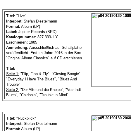
Titel:
"Live"
Interpret:
Stefan Diestelmann
Format:
Album (LP)
Label:
Jupiter Records (BRD)
Katalognummer:
827 333-1 Y
Erschienen:
1985
Anmerkung:
Ausschließlich auf Schallplatte
veröffentlicht. Erst im Jahre 2016 in der Box
"Original Album Classics" auf CD erschienen.
Titel:
Seite 1:
"Flip, Flop & Fly", "Giesing Boogie",
"Everyday I Have The Blues", "Blues And
Trouble"
Seite 2:
"Der Alte und die Kneipe", "Vorstadt
Blues", "Caldonia", "Trouble in Mind"
Titel:
"Rückblick"
Interpret:
Stefan Diestelmann
Format:
Album (LP)