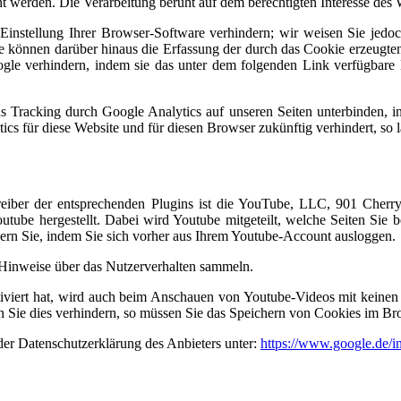
ht werden. Die Verarbeitung beruht auf dem berechtigten Interesse des 
instellung Ihrer Browser-Software verhindern; wir weisen Sie jedoch 
 können darüber hinaus die Erfassung der durch das Cookie erzeugten
le verhindern, indem sie das unter dem folgenden Link verfügbare B
s Tracking durch Google Analytics auf unseren Seiten unterbinden, 
ics für diese Website und für diesen Browser zukünftig verhindert, so l
etreiber der entsprechenden Plugins ist die YouTube, LLC, 901 Che
tube hergestellt. Dabei wird Youtube mitgeteilt, welche Seiten Sie 
dern Sie, indem Sie sich vorher aus Ihrem Youtube-Account ausloggen.
e Hinweise über das Nutzerverhalten sammeln.
iert hat, wird auch beim Anschauen von Youtube-Videos mit keinen 
Sie dies verhindern, so müssen Sie das Speichern von Cookies im Bro
der Datenschutzerklärung des Anbieters unter:
https://www.google.de/int