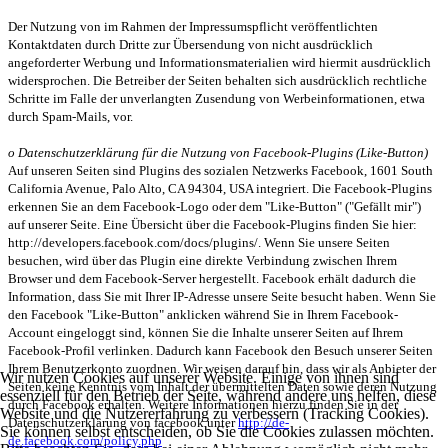
Der Nutzung von im Rahmen der Impressumspflicht veröffentlichten
Kontaktdaten durch Dritte zur Übersendung von nicht ausdrücklich
angeforderter Werbung und Informationsmaterialien wird hiermit ausdrücklich
widersprochen. Die Betreiber der Seiten behalten sich ausdrücklich rechtliche
Schritte im Falle der unverlangten Zusendung von Werbeinformationen, etwa
durch Spam-Mails, vor.
o Datenschutzerklärung für die Nutzung von Facebook-Plugins (Like-Button)
Auf unseren Seiten sind Plugins des sozialen Netzwerks Facebook, 1601 South
California Avenue, Palo Alto, CA 94304, USA integriert. Die Facebook-Plugins
erkennen Sie an dem Facebook-Logo oder dem "Like-Button" ("Gefällt mir")
auf unserer Seite. Eine Übersicht über die Facebook-Plugins finden Sie hier:
http://developers.facebook.com/docs/plugins/. Wenn Sie unsere Seiten
besuchen, wird über das Plugin eine direkte Verbindung zwischen Ihrem
Browser und dem Facebook-Server hergestellt. Facebook erhält dadurch die
Information, dass Sie mit Ihrer IP-Adresse unsere Seite besucht haben. Wenn Sie
den Facebook "Like-Button" anklicken während Sie in Ihrem Facebook-
Account eingeloggt sind, können Sie die Inhalte unserer Seiten auf Ihrem
Facebook-Profil verlinken. Dadurch kann Facebook den Besuch unserer Seiten
Ihrem Benutzerkonto zuordnen. Wir weisen darauf hin, dass wir als Anbieter der
Wir nutzen Cookies auf unserer Website. Einige von ihnen sind
Seiten keine Kenntnis vom Inhalt der übermittelten Daten sowie deren Nutzung
essenziell für den Betrieb der Seite, während andere uns helfen, diese
durch Facebook erhalten. Weitere Informationen hierzu finden Sie in der
Website und die Nutzererfahrung zu verbessern (Tracking Cookies).
Datenschutzerklärung von facebook unter
http://de-
Sie können selbst entscheiden, ob Sie die Cookies zulassen möchten.
de.facebook.com/policy.php