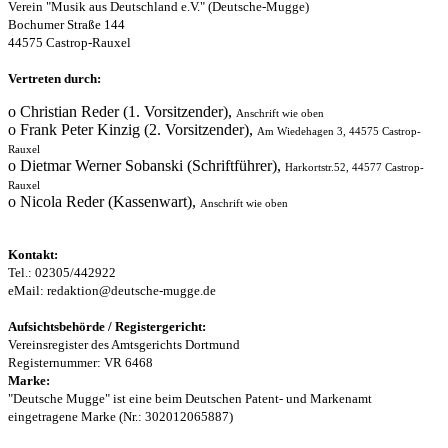
Verein "Musik aus Deutschland e.V." (Deutsche-Mugge)
Bochumer Straße 144
44575 Castrop-Rauxel
Vertreten durch:
o Christian Reder (1. Vorsitzender),
Anschrift wie oben
o Frank Peter Kinzig (2. Vorsitzender),
Am Wiedehagen 3, 44575 Castrop-
Rauxel
o Dietmar Werner Sobanski (Schriftführer),
Harkortstr.52, 44577 Castrop-
Rauxel
o Nicola Reder (Kassenwart),
Anschrift wie oben
Kontakt:
Tel.: 02305/442922
eMail:
redaktion@deutsche-mugge.de
Aufsichtsbehörde / Registergericht:
Vereinsregister des Amtsgerichts Dortmund
Registernummer: VR 6468
Marke:
"Deutsche Mugge" ist eine beim Deutschen Patent- und Markenamt
eingetragene Marke (Nr.: 302012065887)