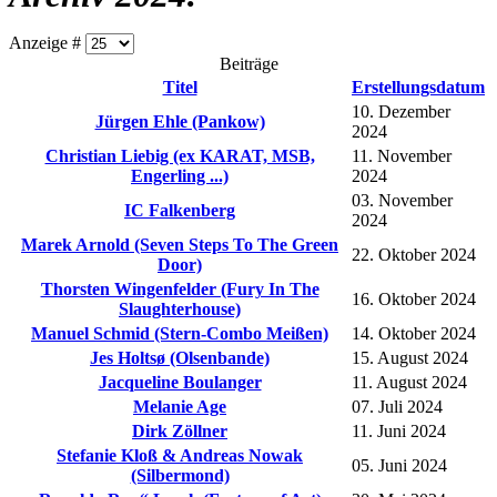
Anzeige #
Beiträge
Titel
Erstellungsdatum
10. Dezember
Jürgen Ehle (Pankow)
2024
Christian Liebig (ex KARAT, MSB,
11. November
Engerling ...)
2024
03. November
IC Falkenberg
2024
Marek Arnold (Seven Steps To The Green
22. Oktober 2024
Door)
Thorsten Wingenfelder (Fury In The
16. Oktober 2024
Slaughterhouse)
Manuel Schmid (Stern-Combo Meißen)
14. Oktober 2024
Jes Holtsø (Olsenbande)
15. August 2024
Jacqueline Boulanger
11. August 2024
Melanie Age
07. Juli 2024
Dirk Zöllner
11. Juni 2024
Stefanie Kloß & Andreas Nowak
05. Juni 2024
(Silbermond)