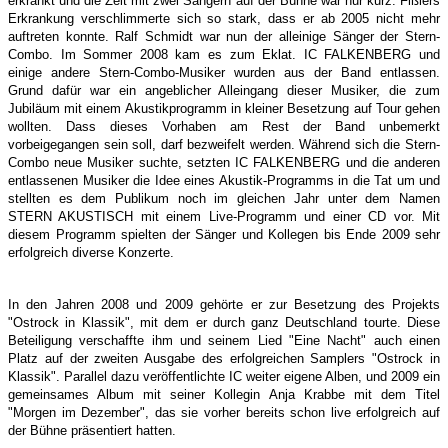
erkrankt und die Zeit mit zwei Sängern auf der Bühne war nur kurz. Fißlers
Erkrankung verschlimmerte sich so stark, dass er ab 2005 nicht mehr
auftreten konnte. Ralf Schmidt war nun der alleinige Sänger der Stern-
Combo.
Im Sommer 2008 kam es zum Eklat. IC FALKENBERG und
einige andere Stern-Combo-Musiker wurden aus der Band entlassen.
Grund dafür war ein angeblicher Alleingang dieser Musiker, die zum
Jubiläum mit einem Akustikprogramm in kleiner Besetzung auf Tour gehen
wollten. Dass dieses Vorhaben am Rest der Band unbemerkt
vorbeigegangen sein soll, darf bezweifelt werden. Während sich die Stern-
Combo neue Musiker suchte, setzten IC FALKENBERG und die anderen
entlassenen Musiker die Idee eines Akustik-Programms in die Tat um und
stellten es dem Publikum noch im gleichen Jahr unter dem Namen
STERN AKUSTISCH mit einem Live-Programm und einer CD vor. Mit
diesem Programm spielten der Sänger und Kollegen bis Ende 2009 sehr
erfolgreich diverse Konzerte.
In den Jahren 2008 und 2009 gehörte er zur Besetzung des Projekts
"Ostrock in Klassik", mit dem er durch ganz Deutschland tourte. Diese
Beteiligung verschaffte ihm und seinem Lied "Eine Nacht" auch einen
Platz auf der zweiten Ausgabe des erfolgreichen Samplers "Ostrock in
Klassik". Parallel dazu veröffentlichte IC weiter eigene Alben, und 2009 ein
gemeinsames Album mit seiner Kollegin Anja Krabbe mit dem Titel
"Morgen im Dezember", das sie vorher bereits schon live erfolgreich auf
der Bühne präsentiert hatten.