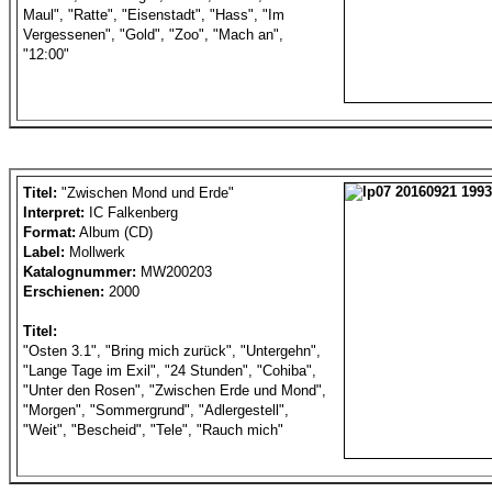
Maul", "Ratte", "Eisenstadt", "Hass", "Im
Vergessenen", "Gold", "Zoo", "Mach an",
"12:00"
Titel:
"Zwischen Mond und Erde"
Interpret:
IC Falkenberg
Format:
Album (CD)
Label:
Mollwerk
Katalognummer:
MW200203
Erschienen:
2000
Titel:
"Osten 3.1", "Bring mich zurück", "Untergehn",
"Lange Tage im Exil", "24 Stunden", "Cohiba",
"Unter den Rosen", "Zwischen Erde und Mond",
"Morgen", "Sommergrund", "Adlergestell",
"Weit", "Bescheid", "Tele", "Rauch mich"