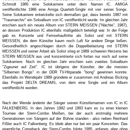
Schmidt 1985 eine Solokarriere unter dem Namen IC. AMIGA
veröffentlichte 1986 eine Amiga Quartett-Single mit vier seiner Songs.
Seine Solokarriere entwickelte sich dermaßen gut, dass bereits 1987 mit
"Traumarchiv" ein Soloalbum von IC veröffentlicht wurde. Im gleichen Jahr
erschien auch ein neues Album von STERN MEISSEN ("Nächte", 1987),
an dessen Produktion IC ebenfalls maßgeblich beteiligt war. In der Folge
gab es Konzerte und Fernsehauftritte als Solist und mit STERN
MEISSEN,
die dem Künstler kaum noch Luft für andere Dinge ließen.
Gesundheitlich angeschlagen durch die Doppelbelastung mit STERN
MEISSEN und seiner Arbeit als Solist stieg er 1989 schweren Herzens bei
STERN MEISSEN aus und konzentrierte sich fortan nur noch auf seine
Solokarriere. Noch im gleichen Jahr erschien sein zweites Soloalbum
"Zigeuner auf Zeit". IC ist übrigens der Künstler, der die meisten
"Silbernen Bongs" in der DDR TV-Hitparade "bong" gewinnen konnte.
Ebenfalls im Wendejahr 1989 gründete er zusammen mit Andreas Bicking
das Projekt DELTA DREAMS, von dem eine Single und ein Album
veröffentlicht wurden.
Nach der Wende änderte der Sänger seinen Künstlernamen von IC in IC
FALKENBERG. In den Jahren 1992 und 1993 kam es zu einer kleinen
Tournee der Stern-Combo Meißen, bei der auch erstmalig mehrere
Generationen von Sängern auf der Bühne standen - also neben Reinhard
Fißler auch IC Falkenberg. Es blieb aber nur bei ein paar Konzerten. Das
eigentliche Comeback der Stern-Combo folgte 1995, anfangs aber ohne