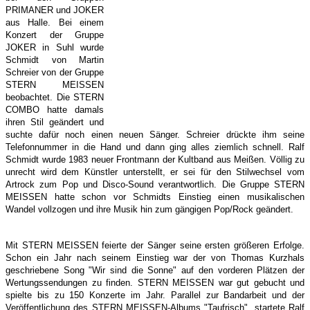
PRIMANER und JOKER
aus Halle. Bei einem
Konzert der Gruppe
JOKER in Suhl wurde
Schmidt von Martin
Schreier von der Gruppe
STERN MEISSEN
beobachtet. Die STERN
COMBO hatte damals
ihren Stil geändert und
suchte dafür noch einen neuen Sänger. Schreier drückte ihm seine
Telefonnummer in die Hand und dann ging alles ziemlich schnell. Ralf
Schmidt wurde 1983 neuer Frontmann der Kultband aus Meißen. Völlig zu
unrecht wird dem Künstler unterstellt, er sei für den Stilwechsel vom
Artrock zum Pop und Disco-Sound verantwortlich. Die Gruppe STERN
MEISSEN hatte schon vor Schmidts Einstieg einen musikalischen
Wandel vollzogen und ihre Musik hin zum gängigen Pop/Rock geändert.
Mit STERN MEISSEN feierte der Sänger seine ersten größeren Erfolge.
Schon ein Jahr nach seinem Einstieg war der von Thomas Kurzhals
geschriebene Song "Wir sind die Sonne" auf den vorderen Plätzen der
Wertungssendungen zu finden. STERN MEISSEN war gut gebucht und
spielte bis zu 150 Konzerte im Jahr. Parallel zur Bandarbeit und der
Veröffentlichung des STERN MEISSEN-Albums "Taufrisch", startete Ralf