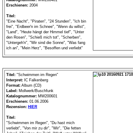
Erschienen:
2004
Titel:
"Eine Nacht", "Piraten", "24 Stunden", "Ich bin
frei", "Erdbeer'n im Schnee", "Wenn du willst",
"Land", "Heute hängt der Himmel tief", "Unter
den Rosen", "Schieß mich tot", "Scherben",
"Untergeh'n", "Wir sind die Sonne", "Was fang
ich an", "Mein Herz", "Besoffen und verliebt"
Titel:
"Schwimmen im Regen"
Interpret:
IC Falkenberg
Format:
Album (CD)
Label:
Mollwerk/Buschfunk
Katalognummer:
MW200601
Erschienen:
01.06.2006
Rezension:
HIER
Titel:
"Schwimmen im Regen", "Du hast mich
verliebt", "Von mir zu dir", "Wir", "Die fetten