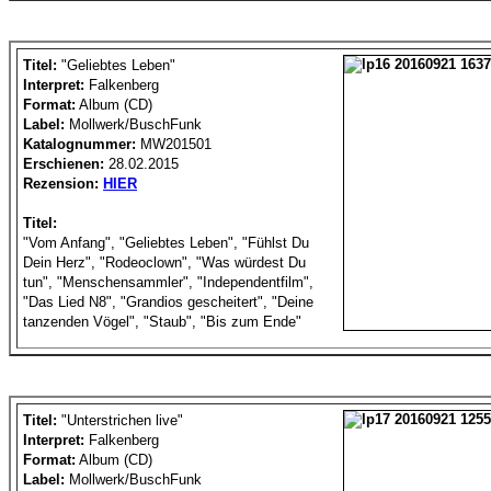
Titel:
"Geliebtes Leben"
Interpret:
Falkenberg
Format:
Album (CD)
Label:
Mollwerk/BuschFunk
Katalognummer:
MW201501
Erschienen:
28.02.2015
Rezension:
HIER
Titel:
"Vom Anfang", "Geliebtes Leben", "Fühlst Du
Dein Herz", "Rodeoclown", "Was würdest Du
tun", "Menschensammler", "Independentfilm",
"Das Lied N8", "Grandios gescheitert", "Deine
tanzenden Vögel", "Staub", "Bis zum Ende"
Titel:
"Unterstrichen live"
Interpret:
Falkenberg
Format:
Album (CD)
Label:
Mollwerk/BuschFunk