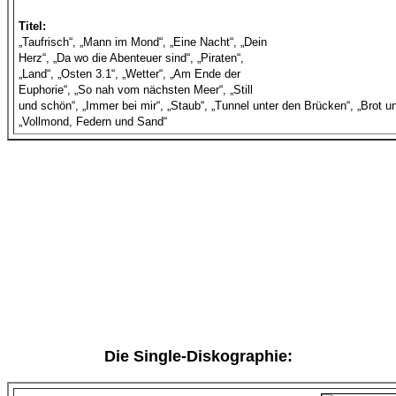
Titel:
„Taufrisch“, „Mann im Mond“, „Eine Nacht“, „Dein
Herz“, „Da wo die Abenteuer sind“, „Piraten“,
„Land“, „Osten 3.1“, „Wetter“, „Am Ende der
Euphorie“, „So nah vom nächsten Meer“, „Still
und schön“, „Immer bei mir“, „Staub“, „Tunnel unter den Brücken“, „Brot u
„Vollmond, Federn und Sand“
Die Single-Diskographie: