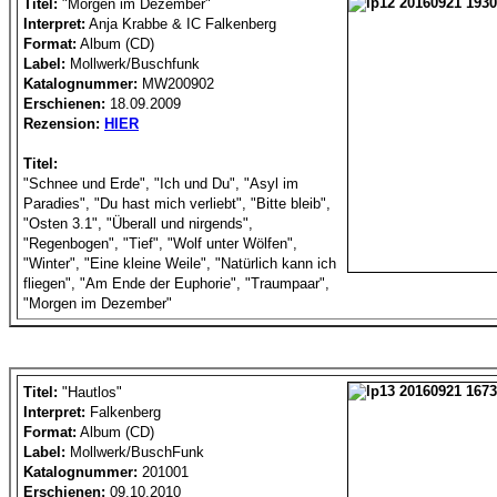
Titel:
"Morgen im Dezember"
Interpret:
Anja Krabbe & IC Falkenberg
Format:
Album (CD)
Label:
Mollwerk/Buschfunk
Katalognummer:
MW200902
Erschienen:
18.09.2009
Rezension:
HIER
Titel:
"Schnee und Erde", "Ich und Du", "Asyl im
Paradies", "Du hast mich verliebt", "Bitte bleib",
"Osten 3.1", "Überall und nirgends",
"Regenbogen", "Tief", "Wolf unter Wölfen",
"Winter", "Eine kleine Weile", "Natürlich kann ich
fliegen", "Am Ende der Euphorie", "Traumpaar",
"Morgen im Dezember"
Titel:
"Hautlos"
Interpret:
Falkenberg
Format:
Album (CD)
Label:
Mollwerk/BuschFunk
Katalognummer:
201001
Erschienen:
09.10.2010