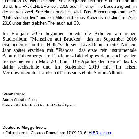
Februar 2015. Neben seinem Solo-Programm und den Auftritten mit der
Band, tritt FALKENBERG seit 2015 auch in einer Trio-Besetzung auf, in
der er von zwei Streichern begleitet wird. Das Bühnenprogramm heißt
"Unterstrichen live" und ein Mitschnitt eines Konzerts erschien im April
2016 unter dem gleichen Titel auch auf CD.
Im Frühjahr 2016 begannen bereits die Arbeiten am neuen
Studioalbum "Menschen auf Brücken", das im September 2016
erschienen ist und in Halle/Saale sein Live-Debüt feierte. Nur ein
Jahr später erschien mit "Pianosa" das erste rein instrumentale
Album Falkenbergs. Im Ein-Jahres-Takt ging es dann auch weiter.
So erschienen im März 2018 mit "Die Apathie der Sterne" das bis
dahin sechzehnte und im September 2019 mit "Im leisen
Verschwinden der Landschaft" das siebzehnte Studio-Album.
Stand:
09/2022
Autor:
Christian Reder
Fotos:
Olaf Telle, Redaktion, Ralf Schmidt privat
Deutsche Mugge live ...
• Falkenberg in Castrop-Rauxel am 17.09.2016:
HIER klicken