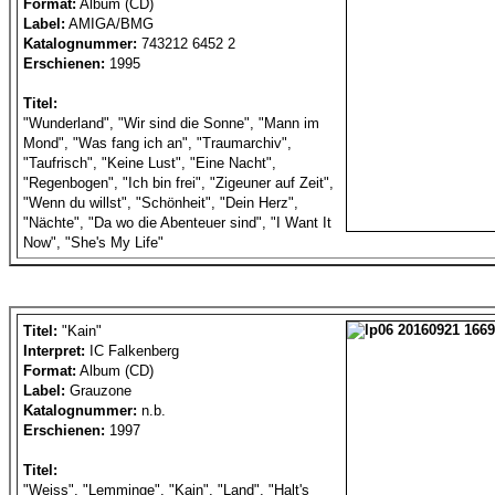
Format:
Album (CD)
Label:
AMIGA/BMG
Katalognummer:
743212 6452 2
Erschienen:
1995
Titel:
"Wunderland", "Wir sind die Sonne", "Mann im
Mond", "Was fang ich an", "Traumarchiv",
"Taufrisch", "Keine Lust", "Eine Nacht",
"Regenbogen", "Ich bin frei", "Zigeuner auf Zeit",
"Wenn du willst", "Schönheit", "Dein Herz",
"Nächte", "Da wo die Abenteuer sind", "I Want It
Now", "She's My Life"
Titel:
"Kain"
Interpret:
IC Falkenberg
Format:
Album (CD)
Label:
Grauzone
Katalognummer:
n.b.
Erschienen:
1997
Titel:
"Weiss", "Lemminge", "Kain", "Land", "Halt's