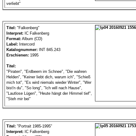
verliebt"
Titel:
"Falkenberg"
Interpret:
IC Falkenberg
Format:
Album (CD)
Label:
Intercord
Katalognummer:
INT 845.243
Erschienen:
1995
Titel:
"Piraten", "Erdbeern im Schnee", "Die wahren
Helden", "Keiner liebt dich, warum ich", "Schieß
mich tot", "Es wird niemals wieder Winter", "Wer
bist'n du", "So long", "Ich will nach Hause",
"Lautlose Lügen", "Heute hängt der Himmel tief",
"Steh mir bei"
Titel:
"Portrait 1985-1995"
Interpret:
IC Falkenberg