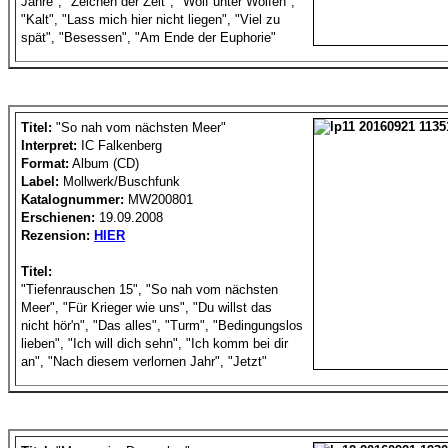
Jahre", "Zeichen der Zeit", "Wolf unter Wölfen",
"Kalt", "Lass mich hier nicht liegen", "Viel zu
spät", "Besessen", "Am Ende der Euphorie"
Titel:
"So nah vom nächsten Meer"
Interpret:
IC Falkenberg
Format:
Album (CD)
Label:
Mollwerk/Buschfunk
Katalognummer:
MW200801
Erschienen:
19.09.2008
Rezension:
HIER
Titel:
"Tiefenrauschen 15", "So nah vom nächsten
Meer", "Für Krieger wie uns", "Du willst das
nicht hör'n", "Das alles", "Turm", "Bedingungslos
lieben", "Ich will dich sehn", "Ich komm bei dir
an", "Nach diesem verlornen Jahr", "Jetzt"