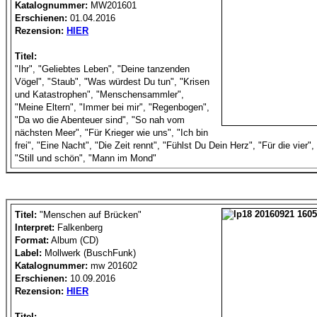
Katalognummer:
MW201601
Erschienen:
01.04.2016
Rezension:
HIER
Titel:
"Ihr", "Geliebtes Leben", "Deine tanzenden
Vögel", "Staub", "Was würdest Du tun", "Krisen
und Katastrophen", "Menschensammler",
"Meine Eltern", "Immer bei mir", "Regenbogen",
"Da wo die Abenteuer sind", "So nah vom
nächsten Meer", "Für Krieger wie uns", "Ich bin
frei", "Eine Nacht", "Die Zeit rennt", "Fühlst Du Dein Herz", "Für die vier"
"Still und schön", "Mann im Mond"
Titel:
"Menschen auf Brücken"
Interpret:
Falkenberg
Format:
Album (CD)
Label:
Mollwerk (BuschFunk)
Katalognummer:
mw 201602
Erschienen:
10.09.2016
Rezension:
HIER
Titel: