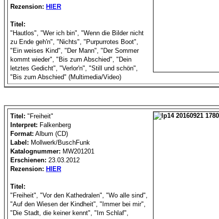
Rezension:
HIER
Titel:
"Hautlos", "Wer ich bin", "Wenn die Bilder nicht
zu Ende geh'n", "Nichts", "Purpurrotes Boot",
"Ein weises Kind", "Der Mann", "Der Sommer
kommt wieder", "Bis zum Abschied", "Dein
letztes Gedicht", "Verlor'n", "Still und schön",
"Bis zum Abschied" (Multimedia/Video)
Titel:
"Freiheit"
Interpret:
Falkenberg
Format:
Album (CD)
Label:
Mollwerk/BuschFunk
Katalognummer:
MW201201
Erschienen:
23.03.2012
Rezension:
HIER
Titel:
"Freiheit", "Vor den Kathedralen", "Wo alle sind",
"Auf den Wiesen der Kindheit", "Immer bei mir",
"Die Stadt, die keiner kennt", "Im Schlaf",