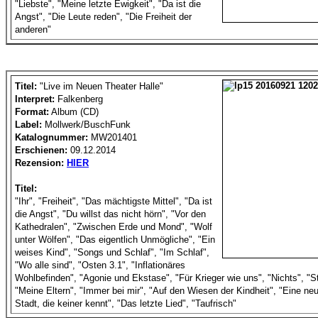
"Liebste", "Meine letzte Ewigkeit", "Da ist die
Angst", "Die Leute reden", "Die Freiheit der
anderen"
Titel:
"Live im Neuen Theater Halle"
Interpret:
Falkenberg
Format:
Album (CD)
Label:
Mollwerk/BuschFunk
Katalognummer:
MW201401
Erschienen:
09.12.2014
Rezension:
HIER
Titel:
"Ihr", "Freiheit", "Das mächtigste Mittel", "Da ist
die Angst", "Du willst das nicht hörn", "Vor den
Kathedralen", "Zwischen Erde und Mond", "Wolf
unter Wölfen", "Das eigentlich Unmögliche", "Ein
weises Kind", "Songs und Schlaf", "Im Schlaf",
"Wo alle sind", "Osten 3.1", "Inflationäres
Wohlbefinden", "Agonie und Ekstase", "Für Krieger wie uns", "Nichts", "St
"Meine Eltern", "Immer bei mir", "Auf den Wiesen der Kindheit", "Eine neu
Stadt, die keiner kennt", "Das letzte Lied", "Taufrisch"