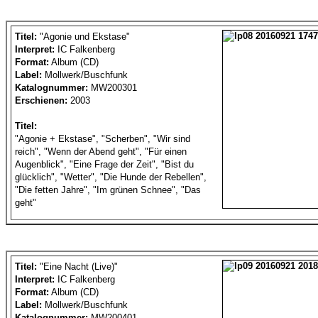
Titel:
"Agonie und Ekstase"
Interpret:
IC Falkenberg
Format:
Album (CD)
Label:
Mollwerk/Buschfunk
Katalognummer:
MW200301
Erschienen:
2003
Titel:
"Agonie + Ekstase", "Scherben", "Wir sind
reich", "Wenn der Abend geht", "Für einen
Augenblick", "Eine Frage der Zeit", "Bist du
glücklich", "Wetter", "Die Hunde der Rebellen",
"Die fetten Jahre", "Im grünen Schnee", "Das
geht"
Titel:
"Eine Nacht (Live)"
Interpret:
IC Falkenberg
Format:
Album (CD)
Label:
Mollwerk/Buschfunk
Katalognummer:
MW200401