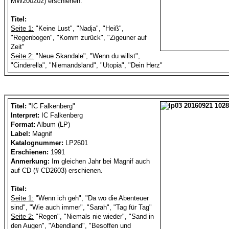
MW200202) erschienen.
Titel:
Seite 1:
"Keine Lust", "Nadja", "Heiß",
"Regenbogen", "Komm zurück", "Zigeuner auf
Zeit"
Seite 2:
"Neue Skandale", "Wenn du willst",
"Cinderella", "Niemandsland", "Utopia", "Dein Herz"
Titel:
"IC Falkenberg"
Interpret:
IC Falkenberg
Format:
Album (LP)
Label:
Magnif
Katalognummer:
LP2601
Erschienen:
1991
Anmerkung:
Im gleichen Jahr bei Magnif auch
auf CD (# CD2603) erschienen.
Titel:
Seite 1:
"Wenn ich geh", "Da wo die Abenteuer
sind", "Wie auch immer", "Sarah", "Tag für Tag"
Seite 2:
"Regen", "Niemals nie wieder", "Sand in
den Augen", "Abendland", "Besoffen und