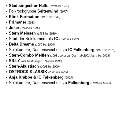
•
Stadtsingechor Halle
(1970 bis 1973)
• Folkrockgruppe
Seitenwind
(1977)
•
Klink Formation
(1981 bis 1982)
•
Primaner
(1982)
•
Joker
(1982 bis 1983)
•
Stern Meissen
(1983 bis 1989)
• Start der Solokarriere als
IC
(1985 bis 1991)
•
Delta Dreams
(1989 bis 1990)
• Solokarriere, Namenswechsel zu
IC Falkenberg
(1991 bis 2010)
•
Stern-Combo Meißen
(1993 zuerst als Gast, ab 2003 fest / bis 2008)
•
SILLY
(als Gastsänger, 2004 bis 2006)
•
Stern-Akustisch
(2008 bis 2009)
•
OSTROCK KLASSIK
(2008 bis 2009)
•
Anja Krabbe & IC Falkenberg
(2009)
• Solokarriere, Namenswechsel zu
Falkenberg
(2010 bis heute)