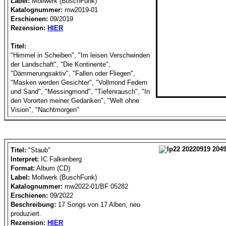
Label:
Mollwerk (BuschFunk)
Katalognummer:
mw2019-01
Erschienen:
09/2019
Rezension:
HIER
Titel:
"Himmel in Scheiben", "Im leisen Verschwinden
der Landschaft", "Die Kontinente",
"Dämmerungsaktiv", "Fallen oder Fliegen",
"Masken werden Gesichter", "Vollmond Federn
und Sand", "Messingmond", "Tiefenrausch", "In
den Vororten meiner Gedanken", "Welt ohne
Vision", "Nachtmorgen"
Titel:
"Staub"
Interpret:
IC Falkenberg
Format:
Album (CD)
Label:
Mollwerk (BuschFunk)
Katalognummer:
mw2022-01/BF 05282
Erschienen:
09/2022
Beschreibung:
17 Songs von 17 Alben, neu
produziert.
Rezension:
HIER