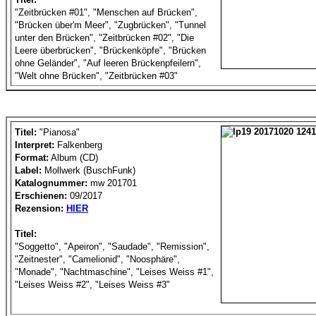
"Zeitbrücken #01", "Menschen auf Brücken",
"Brücken über'm Meer", "Zugbrücken", "Tunnel
unter den Brücken", "Zeitbrücken #02", "Die
Leere überbrücken", "Brückenköpfe", "Brücken
ohne Geländer", "Auf leeren Brückenpfeilern",
"Welt ohne Brücken", "Zeitbrücken #03"
Titel:
"Pianosa"
Interpret:
Falkenberg
Format:
Album (CD)
Label:
Mollwerk (BuschFunk)
Katalognummer:
mw 201701
Erschienen:
09/2017
Rezension:
HIER
Titel:
"Soggetto", "Apeiron", "Saudade", "Remission",
"Zeitnester", "Camelionid", "Noosphäre",
"Monade", "Nachtmaschine", "Leises Weiss #1",
"Leises Weiss #2", "Leises Weiss #3"