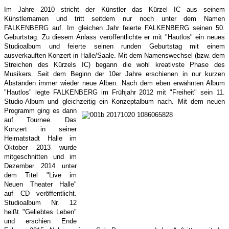
Im Jahre 2010 stricht der Künstler das Kürzel IC aus seinem
Künstlernamen und tritt seitdem nur noch unter dem Namen
FALKENBERG auf. Im gleichen Jahr feierte FALKENBERG seinen 50.
Geburtstag. Zu diesem Anlass veröffentlichte er mit "Hautlos" ein neues
Studioalbum und feierte seinen runden Geburtstag mit einem
ausverkauften Konzert in Halle/Saale.
Mit dem Namenswechsel (bzw. dem
Streichen des Kürzels IC) begann die wohl kreativste Phase des
Musikers. Seit dem Beginn der 10er Jahre erschienen in nur kurzen
Abständen immer wieder neue Alben. Nach dem eben erwähnten Album
"Hautlos" legte FALKENBERG im Frühjahr 2012 mit "Freiheit" sein 11.
Studio-Album und gleichzeitig ein Konzeptalbum nach.
Mit dem neuen
Programm ging es dann
auf Tournee. Das
Konzert in seiner
Heimatstadt Halle im
Oktober 2013 wurde
mitgeschnitten und im
Dezember 2014 unter
dem Titel "Live im
Neuen Theater Halle"
auf CD veröffentlicht.
Studioalbum Nr. 12
heißt "Geliebtes Leben"
und erschien Ende