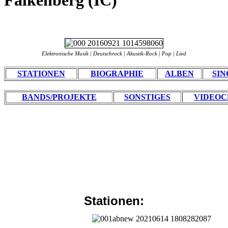
Falkenberg (IC)
Elektronische Musik | Deutschrock | Akustik-Rock | Pop | Lied
STATIONEN
BIOGRAPHIE
ALBEN
SIN
BANDS/PROJEKTE
SONSTIGES
VIDEOC
Stationen: