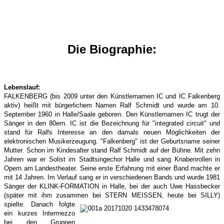
Die Biographie:
Lebenslauf:
FALKENBERG (bis 2009 unter den Künstlernamen IC und IC Falkenberg
aktiv) heißt mit bürgerlichem Namen Ralf Schmidt und wurde am 10.
September 1960 in Halle/Saale geboren. Den Künstlernamen IC trugt der
Sänger in den 80ern. IC ist die Bezeichnung für "integrated circuit" und
stand für Ralfs Interesse an den damals neuen Möglichkeiten der
elektronischen Musikerzeugung. "Falkenberg" ist der Geburtsname seiner
Mutter.
Schon im Kindesalter stand Ralf Schmidt auf der Bühne. Mit zehn
Jahren war er Solist im Stadtsingechor Halle und sang Knabenrollen in
Opern am Landestheater. Seine erste Erfahrung mit einer Band machte er
mit 14 Jahren. Im Verlauf sang er in verschiedenen Bands und wurde 1981
Sänger der KLINK-FORMATION in Halle, bei der auch Uwe Hassbecker
(später mit ihm zusammen bei STERN MEISSEN, heute bei SILLY)
spielte.
Danach folgte
ein kurzes Intermezzo
bei den Gruppen