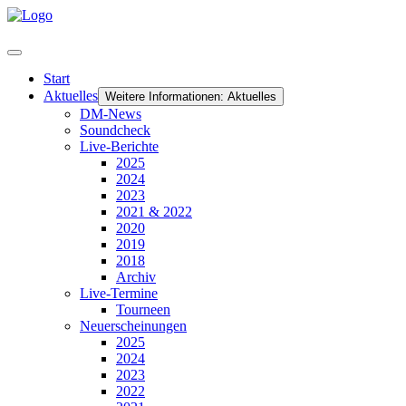
Start
Aktuelles
Weitere Informationen: Aktuelles
DM-News
Soundcheck
Live-Berichte
2025
2024
2023
2021 & 2022
2020
2019
2018
Archiv
Live-Termine
Tourneen
Neuerscheinungen
2025
2024
2023
2022