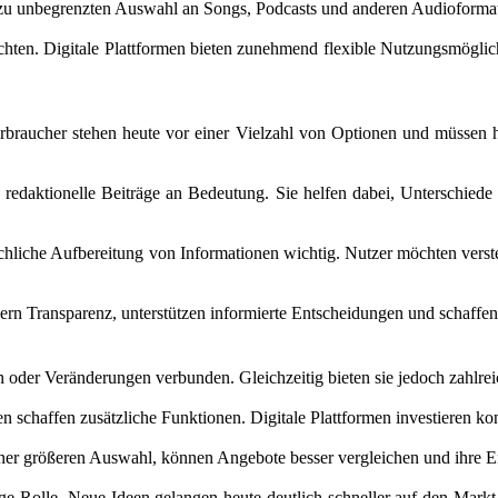
ahezu unbegrenzten Auswahl an Songs, Podcasts und anderen Audioforma
ten. Digitale Plattformen bieten zunehmend flexible Nutzungsmöglichk
erbraucher stehen heute vor einer Vielzahl von Optionen und müssen 
redaktionelle Beiträge an Bedeutung. Sie helfen dabei, Unterschiede 
e sachliche Aufbereitung von Informationen wichtig. Nutzer möchten v
fördern Transparenz, unterstützen informierte Entscheidungen und scha
der Veränderungen verbunden. Gleichzeitig bieten sie jedoch zahlrei
chaffen zusätzliche Funktionen. Digitale Plattformen investieren kont
 einer größeren Auswahl, können Angebote besser vergleichen und ihre E
ge Rolle. Neue Ideen gelangen heute deutlich schneller auf den Markt