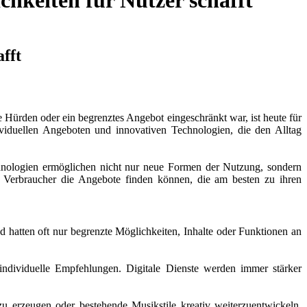
chkeiten für Nutzer schafft
fft
e Hürden oder ein begrenztes Angebot eingeschränkt war, ist heute für
ividuellen Angeboten und innovativen Technologien, die den Alltag
nologien ermöglichen nicht nur neue Formen der Nutzung, sondern
t Verbraucher die Angebote finden können, die am besten zu ihren
 hatten oft nur begrenzte Möglichkeiten, Inhalte oder Funktionen an
en individuelle Empfehlungen. Digitale Dienste werden immer stärker
u erzeugen oder bestehende Musikstile kreativ weiterzuentwickeln.