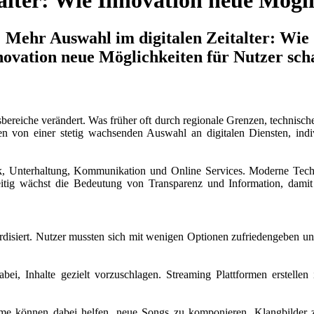
lter: Wie Innovation neue Mögli
Mehr Auswahl im digitalen Zeitalter: Wie
novation neue Möglichkeiten für Nutzer scha
bereiche verändert. Was früher oft durch regionale Grenzen, technisch
eren von einer stetig wachsenden Auswahl an digitalen Diensten, ind
ik, Unterhaltung, Kommunikation und Online Services. Moderne Tech
zeitig wächst die Bedeutung von Transparenz und Information, dami
rdisiert. Nutzer mussten sich mit wenigen Optionen zufriedengeben und
 dabei, Inhalte gezielt vorzuschlagen. Streaming Plattformen erstell
eme können dabei helfen, neue Songs zu komponieren, Klangbilder z