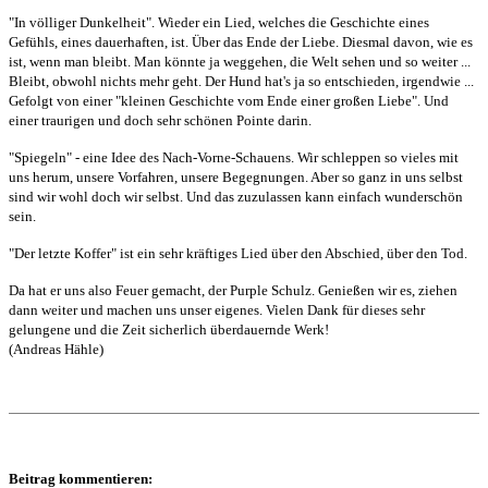
"In völliger Dunkelheit". Wieder ein Lied, welches die Geschichte eines
Gefühls, eines dauerhaften, ist. Über das Ende der Liebe. Diesmal davon, wie es
ist, wenn man bleibt. Man könnte ja weggehen, die Welt sehen und so weiter ...
Bleibt, obwohl nichts mehr geht. Der Hund hat's ja so entschieden, irgendwie ...
Gefolgt von einer "kleinen Geschichte vom Ende einer großen Liebe". Und
einer traurigen und doch sehr schönen Pointe darin.
"Spiegeln" - eine Idee des Nach-Vorne-Schauens. Wir schleppen so vieles mit
uns herum, unsere Vorfahren, unsere Begegnungen. Aber so ganz in uns selbst
sind wir wohl doch wir selbst. Und das zuzulassen kann einfach wunderschön
sein.
"Der letzte Koffer" ist ein sehr kräftiges Lied über den Abschied, über den Tod.
Da hat er uns also Feuer gemacht, der Purple Schulz. Genießen wir es, ziehen
dann weiter und machen uns unser eigenes. Vielen Dank für dieses sehr
gelungene und die Zeit sicherlich überdauernde Werk!
(Andreas Hähle)
Beitrag kommentieren: