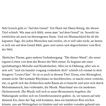
Sehr lyrisch geht es "Auf den Grund". Ein Duett mit Dania König, die diesen
Titel schrieb. Wie man sich fühlt, wenn man "auf dem Grund" ist. Sowohl im
wörtlichen als auch im übertragenen Sinne. Und ein Mutmachlied für all die
kaputten Tage, die jeden Menschen mal ereilen, ob er will oder nicht, an denen
er sich wie auf dem Grund fühlt, ganz weit unten und abgeschnitten vom Rest
der Welt.
Ähnliches Thema, ganz anderer Gedankengang: "Die dünne Wand", die unser
eigenes Leben von dem des Restes der Welt trennt. Es beginnt mit einer
spieluhrartigen Melodie und Kinderlachen. Alles ist in Ordnung, alles wie es
sein soll. "und ein banaler vorgang veränderte dich" schrieb ich einmal in dem
Songtext "Leeres Glas". So ist es auch in diesem Titel. Etwas, eine Kleinigkeit,
stimmt nicht. Der normale Rhythmus ist durchbrochen, es macht einen verrückt,
irre, es greift sich das Zerbrechen mehr Raum als es braucht und setzt sich durch.
Melodramatisch, fast verfremdet, die Musik. Manchmal wie ein modernes
Orchesterwerk. Die Musik will sich in unser Bewusstsein begeben, die
Wahnsignale wollen sich ins Unterbewusstsein graben. Ja, wir tanzen auf sehr
dünnem Eis, denn der Tag wird kommen, dass ein harmloser Riss reichen
könnte, uns am Weitergehen zu hindern und wir werden vorwärts gehend uns