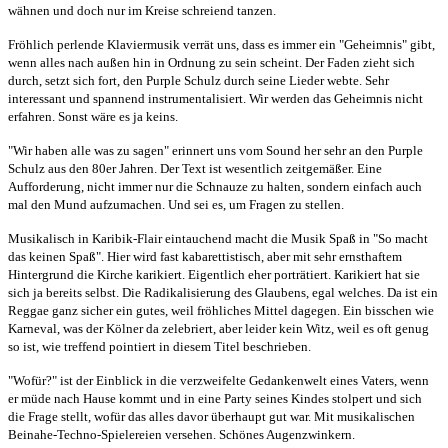
wähnen und doch nur im Kreise schreiend tanzen.
Fröhlich perlende Klaviermusik verrät uns, dass es immer ein "Geheimnis" gibt,
wenn alles nach außen hin in Ordnung zu sein scheint. Der Faden zieht sich
durch, setzt sich fort, den Purple Schulz durch seine Lieder webte. Sehr
interessant und spannend instrumentalisiert. Wir werden das Geheimnis nicht
erfahren. Sonst wäre es ja keins.
"Wir haben alle was zu sagen" erinnert uns vom Sound her sehr an den Purple
Schulz aus den 80er Jahren. Der Text ist wesentlich zeitgemäßer. Eine
Aufforderung, nicht immer nur die Schnauze zu halten, sondern einfach auch
mal den Mund aufzumachen. Und sei es, um Fragen zu stellen.
Musikalisch in Karibik-Flair eintauchend macht die Musik Spaß in "So macht
das keinen Spaß". Hier wird fast kabarettistisch, aber mit sehr ernsthaftem
Hintergrund die Kirche karikiert. Eigentlich eher porträtiert. Karikiert hat sie
sich ja bereits selbst. Die Radikalisierung des Glaubens, egal welches. Da ist ein
Reggae ganz sicher ein gutes, weil fröhliches Mittel dagegen. Ein bisschen wie
Karneval, was der Kölner da zelebriert, aber leider kein Witz, weil es oft genug
so ist, wie treffend pointiert in diesem Titel beschrieben.
"Wofür?" ist der Einblick in die verzweifelte Gedankenwelt eines Vaters, wenn
er müde nach Hause kommt und in eine Party seines Kindes stolpert und sich
die Frage stellt, wofür das alles davor überhaupt gut war. Mit musikalischen
Beinahe-Techno-Spielereien versehen. Schönes Augenzwinkern.