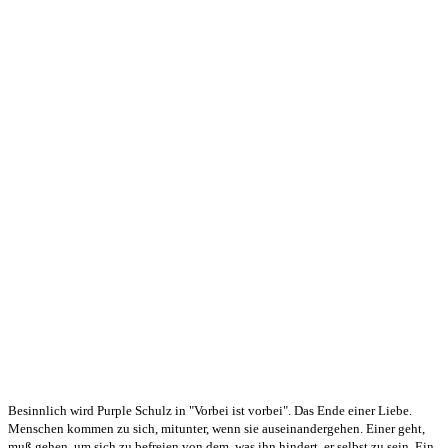
Besinnlich wird Purple Schulz in "Vorbei ist vorbei". Das Ende einer Liebe.
Menschen kommen zu sich, mitunter, wenn sie auseinandergehen. Einer geht,
muß gehen, um sich zu befreien von dem, was ihn hindert, er selbst zu sein. Ein