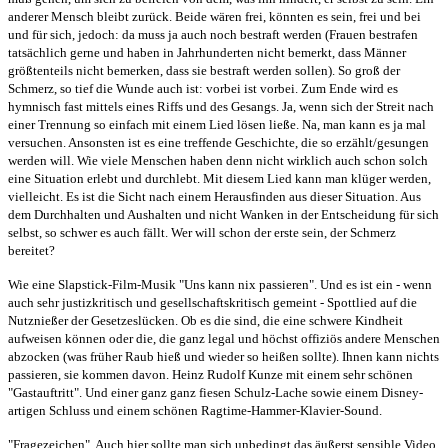
anderer Mensch bleibt zurück. Beide wären frei, könnten es sein, frei und bei
und für sich, jedoch: da muss ja auch noch bestraft werden (Frauen bestrafen
tatsächlich gerne und haben in Jahrhunderten nicht bemerkt, dass Männer
größtenteils nicht bemerken, dass sie bestraft werden sollen). So groß der
Schmerz, so tief die Wunde auch ist: vorbei ist vorbei. Zum Ende wird es
hymnisch fast mittels eines Riffs und des Gesangs. Ja, wenn sich der Streit nach
einer Trennung so einfach mit einem Lied lösen ließe. Na, man kann es ja mal
versuchen. Ansonsten ist es eine treffende Geschichte, die so erzählt/gesungen
werden will. Wie viele Menschen haben denn nicht wirklich auch schon solch
eine Situation erlebt und durchlebt. Mit diesem Lied kann man klüger werden,
vielleicht. Es ist die Sicht nach einem Herausfinden aus dieser Situation. Aus
dem Durchhalten und Aushalten und nicht Wanken in der Entscheidung für sich
selbst, so schwer es auch fällt. Wer will schon der erste sein, der Schmerz
bereitet?
Wie eine Slapstick-Film-Musik "Uns kann nix passieren". Und es ist ein - wenn
auch sehr justizkritisch und gesellschaftskritisch gemeint - Spottlied auf die
Nutznießer der Gesetzeslücken. Ob es die sind, die eine schwere Kindheit
aufweisen können oder die, die ganz legal und höchst offiziös andere Menschen
abzocken (was früher Raub hieß und wieder so heißen sollte). Ihnen kann nichts
passieren, sie kommen davon. Heinz Rudolf Kunze mit einem sehr schönen
"Gastauftritt". Und einer ganz ganz fiesen Schulz-Lache sowie einem Disney-
artigen Schluss und einem schönen Ragtime-Hammer-Klavier-Sound.
"Fragezeichen". Auch hier sollte man sich unbedingt das äußerst sensible Video