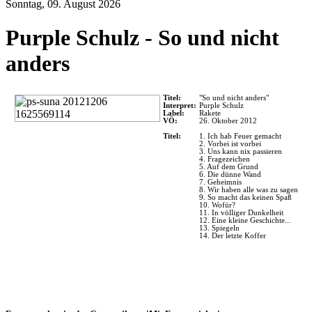
Sonntag, 09. August 2026
Purple Schulz - So und nicht
anders
Titel:
"So und nicht anders"
Interpret:
Purple Schulz
Label:
Rakete
VÖ:
26. Oktober 2012
Titel:
1. Ich hab Feuer gemacht
2. Vorbei ist vorbei
3. Uns kann nix passieren
4. Fragezeichen
5. Auf dem Grund
6. Die dünne Wand
7. Geheimnis
8. Wir haben alle was zu sagen
9. So macht das keinen Spaß
10. Wofür?
11. In völliger Dunkelheit
12. Eine kleine Geschichte...
13. Spiegeln
14. Der letzte Koffer