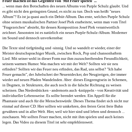
Feuer machen ist das Gegenteil von 'Mit Feuer spielen' ...
... wenn man den Botschaften des neuen Albums von Purple Schulz glaubt. Und
es gibt nicht den geringsten Grund, es nicht zu tun. Doch was heißt "neues
Album"? Es ist ja quasi auch ein Debüt-Album. Das erste, welches Purple Schulz
ohne seinen musikalischen Partner Josef Piek erarbeitete, wenn man vom Titel
"Fragezeichen" absieht, für dessen Komposition Josef Piek verantwortlich
zeichnet. Ansonsten ist es natürlich ein neues Purple-Schulz-Album. Moderner
im Sound und dennoch unverkennbar.
Die Texte sind tiefgründig und -sinnig. Und so wandelt er wieder, einer der
Meister deutschsprachiger Musik, zwischen Rock, Pop und chansonhaftem
Lied. Mit seiner wohl in dieser Form nur ihm zuzuschreibenden Freundlichkeit,
seinem warmen Humor. Was machen wir mit der Welt? Sollten wir sie neu
erfinden? Sollten wir das Feuer neu erfinden, das Rad, uns selbst? "Ich habe
Feuer gemacht", der Jubelschrei der Neuentdecker, der Neugierigen, der immer
wieder auf neuen Pfaden Wandelnden. Aber: dieses Eingeengtsein in Schemen,
in Dogmen, in Strukturen, die auch noch in die falsche Richtung zu weisen
scheinen. Das Niederdrücken - andernorts auch -knüppeln - von Kreativität und
individueller Lebensweise. Es sollte beendet werden. Ein Appell für die
Phantasie und auch für die Menschenwürde. Dieses Thema findet sich nicht nur
einmal auf dieser CD. Hier sollten wir umkehren, den freien Geist freie Bahn
gewähren und in aller Welt. Hier, weil wir hier sind und leben und dennoch ...
zuschauen. Wir sollten Feuer machen, nicht mit ihm spielen und auch keines
legen. Das Video zu diesem Titel ist sehr empfehlenswert.