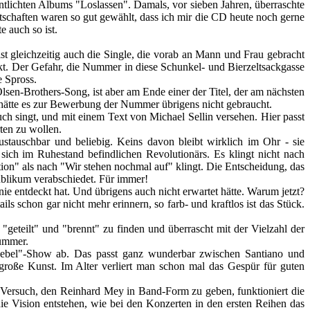
ichten Albums "Loslassen". Damals, vor sieben Jahren, überraschte
tschaften waren so gut gewählt, dass ich mir die CD heute noch gerne
e auch so ist.
t gleichzeitig auch die Single, die vorab an Mann und Frau gebracht
akt. Der Gefahr, die Nummer in diese Schunkel- und Bierzeltsackgasse
 Spross.
en-Brothers-Song, ist aber am Ende einer der Titel, der am nächsten
hätte es zur Bewerbung der Nummer übrigens nicht gebraucht.
ch singt, und mit einem Text von Michael Sellin versehen. Hier passt
ten zu wollen.
ustauschbar und beliebig. Keins davon bleibt wirklich im Ohr - sie
ch im Ruhestand befindlichen Revolutionärs. Es klingt nicht nach
ion" als nach "Wir stehen nochmal auf" klingt. Die Entscheidung, das
ublikum verabschiedet. Für immer!
ntdeckt hat. Und übrigens auch nicht erwartet hätte. Warum jetzt?
s schon gar nicht mehr erinnern, so farb- und kraftlos ist das Stück.
eteilt" und "brennt" zu finden und überrascht mit der Vielzahl der
Nummer.
ebel"-Show ab. Das passt ganz wunderbar zwischen Santiano und
 große Kunst. Im Alter verliert man schon mal das Gespür für guten
Versuch, den Reinhard Mey in Band-Form zu geben, funktioniert die
Vision entstehen, wie bei den Konzerten in den ersten Reihen das