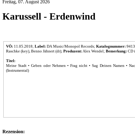
Freitag, 07. August 2026
Karussell - Erdenwind
VÖ:
11.05.2018;
Label:
DA Music/Monopol Records;
Katalognummer:
9413
Raschke (key), Benno Jähnert (dr);
Produzent:
Alex Wendel;
Bemerkung:
CD i
Titel:
Meine Stadt • Geben oder Nehmen • Frag nicht • Sag Deinen Namen • Nacht
(Instrumental)
Rezension: