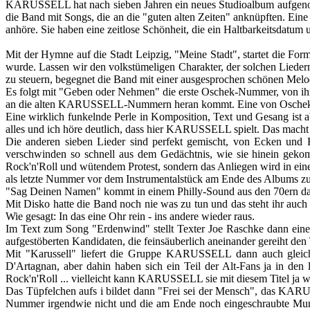
KARUSSELL hat nach sieben Jahren ein neues Studioalbum aufgenomm
die Band mit Songs, die an die "guten alten Zeiten" anknüpften. Ein
anhöre. Sie haben eine zeitlose Schönheit, die ein Haltbarkeitsdatum u
Mit der Hymne auf die Stadt Leipzig, "Meine Stadt", startet die Fo
wurde. Lassen wir den volkstümeligen Charakter, der solchen Liedern
zu steuern, begegnet die Band mit einer ausgesprochen schönen Me
Es folgt mit "Geben oder Nehmen" die erste Oschek-Nummer, von ihm 
an die alten KARUSSELL-Nummern heran kommt. Eine von Osch
Eine wirklich funkelnde Perle in Komposition, Text und Gesang ist a
alles und ich höre deutlich, dass hier KARUSSELL spielt. Das macht 
Die anderen sieben Lieder sind perfekt gemischt, von Ecken und Ka
verschwinden so schnell aus dem Gedächtnis, wie sie hinein geko
Rock'n'Roll und wütendem Protest, sondern das Anliegen wird in eine
als letzte Nummer vor dem Instrumentalstück am Ende des Albums zu p
"Sag Deinen Namen" kommt in einem Philly-Sound aus den 70ern dah
Mit Disko hatte die Band noch nie was zu tun und das steht ihr auch 
Wie gesagt: In das eine Ohr rein - ins andere wieder raus.
Im Text zum Song "Erdenwind" stellt Texter Joe Raschke dann einen
aufgestöberten Kandidaten, die feinsäuberlich aneinander gereiht de
Mit "Karussell" liefert die Gruppe KARUSSELL dann auch gleic
D'Artagnan, aber dahin haben sich ein Teil der Alt-Fans ja in den
Rock'n'Roll ... vielleicht kann KARUSSELL sie mit diesem Titel ja w
Das Tüpfelchen aufs i bildet dann "Frei sei der Mensch", das KAR
Nummer irgendwie nicht und die am Ende noch eingeschraubte Mund