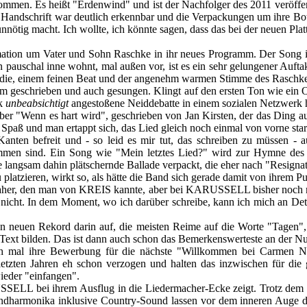
en. Es heißt "Erdenwind" und ist der Nachfolger des 2011 veröffentl
e Handschrift war deutlich erkennbar und die Verpackungen um ihre Bo
nnötig macht. Ich wollte, ich könnte sagen, dass das bei der neuen Platt
rmation um Vater und Sohn Raschke in ihr neues Programm. Der Song is
 pauschal inne wohnt, mal außen vor, ist es ein sehr gelungener Auft
lodie, einem feinen Beat und der angenehm warmen Stimme des Raschke
geschrieben und auch gesungen. Klingt auf den ersten Ton wie ein Ols
ek
unbeabsichtigt
angestoßene Neiddebatte in einem sozialen Netzwerk 
ber "Wenn es hart wird", geschrieben von Jan Kirsten, der das Ding au
Spaß und man ertappt sich, das Lied gleich noch einmal von vorne star
nten befreit und - so leid es mir tut, das schreiben zu müssen - a
mmen sind. Ein Song wie "Mein letztes Lied?" wird zur Hymne des si
 langsam dahin plätschernde Ballade verpackt, die eher nach "Resignat
latzieren, wirkt so, als hätte die Band sich gerade damit von ihrem P
er, den man von KREIS kannte, aber bei KARUSSELL bisher noch nie e
nicht. In dem Moment, wo ich darüber schreibe, kann ich mich an Detail
 neuen Rekord darin auf, die meisten Reime auf die Worte "Tagen", "g
n Text bilden. Das ist dann auch schon das Bemerkenswerteste an der 
h mal ihre Bewerbung für die nächste "Willkommen bei Carmen N
 letzten Jahren eh schon verzogen und halten das inzwischen für die
ieder "einfangen".
USSELL bei ihrem Ausflug in die Liedermacher-Ecke zeigt. Trotz dem 
harmonika inklusive Country-Sound lassen vor dem inneren Auge die 