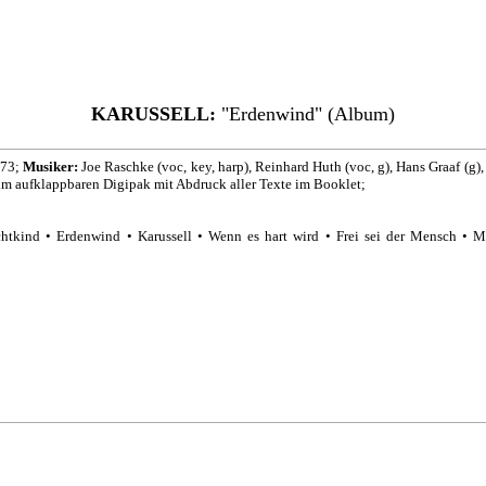
KARUSSELL:
"Erdenwind" (Album)
73;
Musiker:
Joe Raschke (voc, key, harp), Reinhard Huth (voc, g), Hans Graaf (g),
m aufklappbaren Digipak mit Abdruck aller Texte im Booklet;
kind • Erdenwind • Karussell • Wenn es hart wird • Frei sei der Mensch • Me