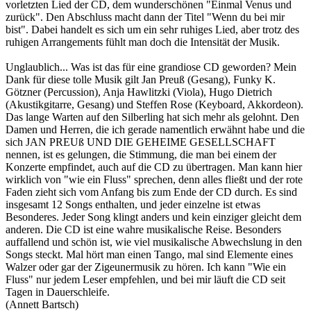
vorletzten Lied der CD, dem wunderschönen "Einmal Venus und
zurück". Den Abschluss macht dann der Titel "Wenn du bei mir
bist". Dabei handelt es sich um ein sehr ruhiges Lied, aber trotz des
ruhigen Arrangements fühlt man doch die Intensität der Musik.
Unglaublich... Was ist das für eine grandiose CD geworden? Mein
Dank für diese tolle Musik gilt Jan Preuß (Gesang), Funky K.
Götzner (Percussion), Anja Hawlitzki (Viola), Hugo Dietrich
(Akustikgitarre, Gesang) und Steffen Rose (Keyboard, Akkordeon).
Das lange Warten auf den Silberling hat sich mehr als gelohnt. Den
Damen und Herren, die ich gerade namentlich erwähnt habe und die
sich JAN PREUß UND DIE GEHEIME GESELLSCHAFT
nennen, ist es gelungen, die Stimmung, die man bei einem der
Konzerte empfindet, auch auf die CD zu übertragen. Man kann hier
wirklich von "wie ein Fluss" sprechen, denn alles fließt und der rote
Faden zieht sich vom Anfang bis zum Ende der CD durch. Es sind
insgesamt 12 Songs enthalten, und jeder einzelne ist etwas
Besonderes. Jeder Song klingt anders und kein einziger gleicht dem
anderen. Die CD ist eine wahre musikalische Reise. Besonders
auffallend und schön ist, wie viel musikalische Abwechslung in den
Songs steckt. Mal hört man einen Tango, mal sind Elemente eines
Walzer oder gar der Zigeunermusik zu hören. Ich kann "Wie ein
Fluss" nur jedem Leser empfehlen, und bei mir läuft die CD seit
Tagen in Dauerschleife.
(Annett Bartsch)