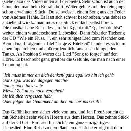
(siehe dazu das Video unten auf der Seite). Sehr schön ist auch der
Chor, den man beim Refrain hört. Weiter geht es mit dem eingangs
schon erwähnten Stück "Du schwebst", einem Song aus der Feder
von Andraes Hähle. Es lässt sich schwer beschreiben, was dabei so
anziehend wirkt... man muss das Stück einfach selbst hören.
Die musikalische Reise des Jan Preuß geht mit "Egal wo du bist"
weiter, einem wunderschönen Liebeslied. Dann folgt der Titelsong
der CD "Wie ein Fluss...", ein sehr ruhiges Lied zum Nachdenken.
Beim darauf folgenden Titel "Lüge & Eitelkeit" handelt es sich um
einen lupenreinen und außerordendlich fantastisch klingenden
Tango. An Position 9 wartet das Lied "Song to forget" auf den
Hörer. Es beschreibt ganz greifbar die Gefühle, die man nach einer
Trennung hat:
"Ich muss immer an dich denken/ ganz egal wo hin ich geh'/
Ganz egal was ich dagegen mache/
immer noch tut's weh/
Wieviel Zeit muss noch vergehen/
bis ich dich vergessen hab/
Oder folgen die Gedanken/ an dich mir bis ins Grab"
Das Gefühl kennen sicher viele von uns, und Jan Preuß spricht da
mit Sicherheit sehr vielen Hörern aus dem Herzen. Das zehnte Stück
auf der CD ist "Ein Lied für Dich", ein ganz einzigartiges
Liebeslied. Eine Reise zu den Planeten der Liebe erfolgt mit dem