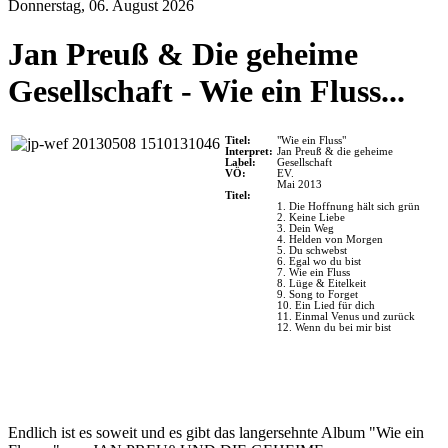
Donnerstag, 06. August 2026
Jan Preuß & Die geheime
Gesellschaft - Wie ein Fluss...
Titel:
"Wie ein Fluss"
Interpret:
Jan Preuß & die geheime
Label:
Gesellschaft
VÖ:
EV.
Mai 2013
Titel:
1. Die Hoffnung hält sich grün
2. Keine Liebe
3. Dein Weg
4. Helden von Morgen
5. Du schwebst
6. Egal wo du bist
7. Wie ein Fluss
8. Lüge & Eitelkeit
9. Song to Forget
10. Ein Lied für dich
11. Einmal Venus und zurück
12. Wenn du bei mir bist
Endlich ist es soweit und es gibt das langersehnte Album "Wie ein