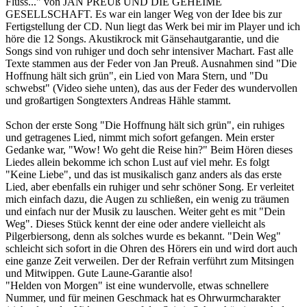
Fluss..." von JAN PREUß UND DIE GEHEIME
GESELLSCHAFT. Es war ein langer Weg von der Idee bis zur
Fertigstellung der CD. Nun liegt das Werk bei mir im Player und ich
höre die 12 Songs. Akustikrock mit Gänsehautgarantie, und die
Songs sind von ruhiger und doch sehr intensiver Machart. Fast alle
Texte stammen aus der Feder von Jan Preuß. Ausnahmen sind "Die
Hoffnung hält sich grün", ein Lied von Mara Stern, und "Du
schwebst" (Video siehe unten), das aus der Feder des wundervollen
und großartigen Songtexters Andreas Hähle stammt.
Schon der erste Song "Die Hoffnung hält sich grün", ein ruhiges
und getragenes Lied, nimmt mich sofort gefangen. Mein erster
Gedanke war, "Wow! Wo geht die Reise hin?" Beim Hören dieses
Liedes allein bekomme ich schon Lust auf viel mehr. Es folgt
"Keine Liebe", und das ist musikalisch ganz anders als das erste
Lied, aber ebenfalls ein ruhiger und sehr schöner Song. Er verleitet
mich einfach dazu, die Augen zu schließen, ein wenig zu träumen
und einfach nur der Musik zu lauschen. Weiter geht es mit "Dein
Weg". Dieses Stück kennt der eine oder andere vielleicht als
Pilgerbiersong, denn als solches wurde es bekannt. "Dein Weg"
schleicht sich sofort in die Ohren des Hörers ein und wird dort auch
eine ganze Zeit verweilen. Der der Refrain verführt zum Mitsingen
und Mitwippen. Gute Laune-Garantie also!
"Helden von Morgen" ist eine wundervolle, etwas schnellere
Nummer, und für meinen Geschmack hat es Ohrwurmcharakter