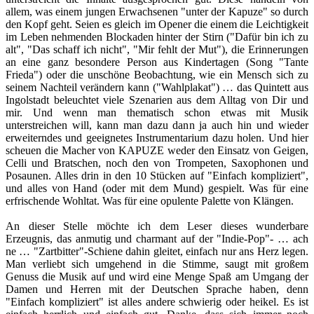
allem, was einem jungen Erwachsenen "unter der Kapuze" so durch
den Kopf geht. Seien es gleich im Opener die einem die Leichtigkeit
im Leben nehmenden Blockaden hinter der Stirn ("Dafür bin ich zu
alt", "Das schaff ich nicht", "Mir fehlt der Mut"), die Erinnerungen
an eine ganz besondere Person aus Kindertagen (Song "Tante
Frieda") oder die unschöne Beobachtung, wie ein Mensch sich zu
seinem Nachteil verändern kann ("Wahlplakat") … das Quintett aus
Ingolstadt beleuchtet viele Szenarien aus dem Alltag von Dir und
mir. Und wenn man thematisch schon etwas mit Musik
unterstreichen will, kann man dazu dann ja auch hin und wieder
erweiterndes und geeignetes Instrumentarium dazu holen. Und hier
scheuen die Macher von KAPUZE weder den Einsatz von Geigen,
Celli und Bratschen, noch den von Trompeten, Saxophonen und
Posaunen. Alles drin in den 10 Stücken auf "Einfach kompliziert",
und alles von Hand (oder mit dem Mund) gespielt. Was für eine
erfrischende Wohltat. Was für eine opulente Palette von Klängen.
An dieser Stelle möchte ich dem Leser dieses wunderbare
Erzeugnis, das anmutig und charmant auf der "Indie-Pop"- … ach
ne … "Zartbitter"-Schiene dahin gleitet, einfach nur ans Herz legen.
Man verliebt sich umgehend in die Stimme, saugt mit großem
Genuss die Musik auf und wird eine Menge Spaß am Umgang der
Damen und Herren mit der Deutschen Sprache haben, denn
"Einfach kompliziert" ist alles andere schwierig oder heikel. Es ist