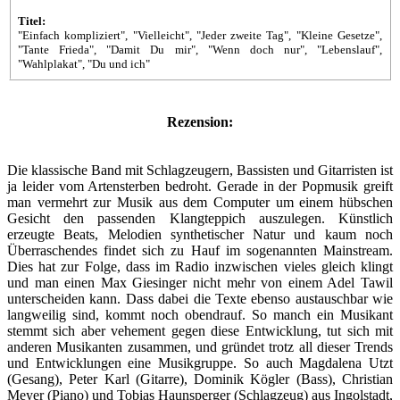
Titel:
"Einfach kompliziert", "Vielleicht", "Jeder zweite Tag", "Kleine Gesetze",
"Tante Frieda", "Damit Du mir", "Wenn doch nur", "Lebenslauf",
"Wahlplakat", "Du und ich"
Rezension:
Die klassische Band mit Schlagzeugern, Bassisten und Gitarristen ist
ja leider vom Artensterben bedroht. Gerade in der Popmusik greift
man vermehrt zur Musik aus dem Computer um einem hübschen
Gesicht den passenden Klangteppich auszulegen. Künstlich
erzeugte Beats, Melodien synthetischer Natur und kaum noch
Überraschendes findet sich zu Hauf im sogenannten Mainstream.
Dies hat zur Folge, dass im Radio inzwischen vieles gleich klingt
und man einen Max Giesinger nicht mehr von einem Adel Tawil
unterscheiden kann. Dass dabei die Texte ebenso austauschbar wie
langweilig sind, kommt noch obendrauf. So manch ein Musikant
stemmt sich aber vehement gegen diese Entwicklung, tut sich mit
anderen Musikanten zusammen, und gründet trotz all dieser Trends
und Entwicklungen eine Musikgruppe. So auch Magdalena Utzt
(Gesang), Peter Karl (Gitarre), Dominik Kögler (Bass), Christian
Meyer (Piano) und Tobias Haunsperger (Schlagzeug) aus Ingolstadt,