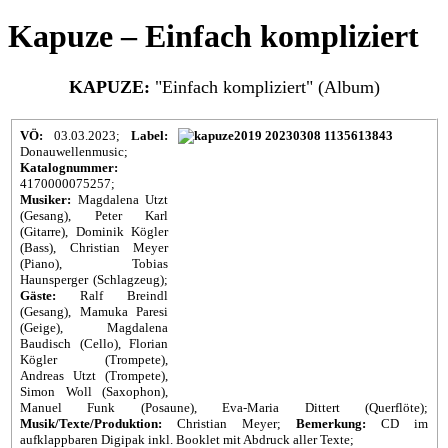
Kapuze – Einfach kompliziert
KAPUZE:
"Einfach kompliziert" (Album)
VÖ:
03.03.2023;
Label:
Donauwellenmusic;
Katalognummer:
4170000075257;
Musiker:
Magdalena Utzt
(Gesang), Peter Karl
(Gitarre), Dominik Kögler
(Bass), Christian Meyer
(Piano), Tobias
Haunsperger (Schlagzeug);
Gäste:
Ralf Breindl
(Gesang), Mamuka Paresi
(Geige), Magdalena
Baudisch (Cello), Florian
Kögler (Trompete),
Andreas Utzt (Trompete),
Simon Woll (Saxophon),
Manuel Funk (Posaune), Eva-Maria Dittert (Querflöte);
Musik/Texte/Produktion:
Christian Meyer;
Bemerkung:
CD im
aufklappbaren Digipak inkl. Booklet mit Abdruck aller Texte;