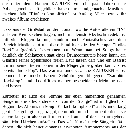
die unter dem Namen KAPUZE vor ein paar Jahren eine
Arbeitsgemeinschaft gebildet haben um handgemachte Musik zu
machen. Mit "Einfach kompliziert" ist Anfang März bereits ihr
zweites Album erschienen.
Dass aus der Großstadt an der Donau, wo die Autos alle ein "IN"
auf dem Kennzeichen tragen, nicht nur feinste Blechschmiedekunst
mit vier Ringen kommt, sondern auch Fantastisches aus dem
Bereich Musik, lehrt uns diese Band hier, die den Stempel "Indie-
Rock" aufgedrückt bekommen hat. Wenn man bei Songs heute
deutlich ein Schlagzeug statt eines Drumcomputers hören kann, ein
Gitarrist seiner Spielfreude freien Lauf lassen darf und ein Bassist
Dir mit seinen tiefen Tönen in der Magengrube graben kann, ist es
bereits "Indie-Pop". Das war mal anders … Die KAPUZEN selbst
nennen ihre musikalischen Schöpfungen hingegen "Zartbitter
Rock/Pop", und das trifft es meiner bescheidenen Meinung nach
viel besser.
Zartbitter ist auch die Stimme der eben namentlich genannten
Sängerin, die alles andere als "von der Stange" ist und gleich zu
Beginn des Albums im Song "Einfach kompliziert" auf Kundenfang
geht. Das gelingt ihr ganz gut, denn mit ihrem Instrument kriecht sie
einem langsam aber sanft unter die Haut, auf der sich umgehend
sämtliche Härchen aufstellen. Das schafft nicht jede Sängerin. Von
denen, die sich heuer eingangs erwähnten Arrangements aus der