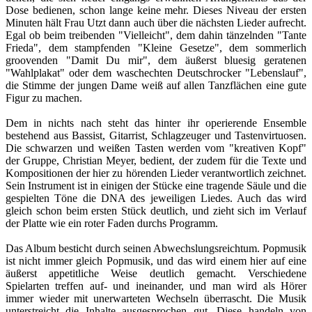
Dose bedienen, schon lange keine mehr. Dieses Niveau der ersten
Minuten hält Frau Utzt dann auch über die nächsten Lieder aufrecht.
Egal ob beim treibenden "Vielleicht", dem dahin tänzelnden "Tante
Frieda", dem stampfenden "Kleine Gesetze", dem sommerlich
groovenden "Damit Du mir", dem äußerst bluesig geratenen
"Wahlplakat" oder dem waschechten Deutschrocker "Lebenslauf",
die Stimme der jungen Dame weiß auf allen Tanzflächen eine gute
Figur zu machen.
Dem in nichts nach steht das hinter ihr operierende Ensemble
bestehend aus Bassist, Gitarrist, Schlagzeuger und Tastenvirtuosen.
Die schwarzen und weißen Tasten werden vom "kreativen Kopf"
der Gruppe, Christian Meyer, bedient, der zudem für die Texte und
Kompositionen der hier zu hörenden Lieder verantwortlich zeichnet.
Sein Instrument ist in einigen der Stücke eine tragende Säule und die
gespielten Töne die DNA des jeweiligen Liedes. Auch das wird
gleich schon beim ersten Stück deutlich, und zieht sich im Verlauf
der Platte wie ein roter Faden durchs Programm.
Das Album besticht durch seinen Abwechslungsreichtum. Popmusik
ist nicht immer gleich Popmusik, und das wird einem hier auf eine
äußerst appetitliche Weise deutlich gemacht. Verschiedene
Spielarten treffen auf- und ineinander, und man wird als Hörer
immer wieder mit unerwarteten Wechseln überrascht. Die Musik
unterstreicht die Inhalte ausgesprochen gut. Diese handeln von