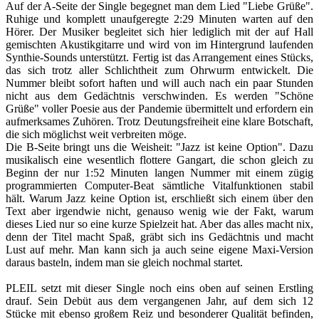
Auf der A-Seite der Single begegnet man dem Lied "Liebe Grüße".
Ruhige und komplett unaufgeregte 2:29 Minuten warten auf den
Hörer. Der Musiker begleitet sich hier lediglich mit der auf Hall
gemischten Akustikgitarre und wird von im Hintergrund laufenden
Synthie-Sounds unterstützt. Fertig ist das Arrangement eines Stücks,
das sich trotz aller Schlichtheit zum Ohrwurm entwickelt. Die
Nummer bleibt sofort haften und will auch nach ein paar Stunden
nicht aus dem Gedächtnis verschwinden. Es werden "Schöne
Grüße" voller Poesie aus der Pandemie übermittelt und erfordern ein
aufmerksames Zuhören. Trotz Deutungsfreiheit eine klare Botschaft,
die sich möglichst weit verbreiten möge.
Die B-Seite bringt uns die Weisheit: "Jazz ist keine Option". Dazu
musikalisch eine wesentlich flottere Gangart, die schon gleich zu
Beginn der nur 1:52 Minuten langen Nummer mit einem zügig
programmierten Computer-Beat sämtliche Vitalfunktionen stabil
hält. Warum Jazz keine Option ist, erschließt sich einem über den
Text aber irgendwie nicht, genauso wenig wie der Fakt, warum
dieses Lied nur so eine kurze Spielzeit hat. Aber das alles macht nix,
denn der Titel macht Spaß, gräbt sich ins Gedächtnis und macht
Lust auf mehr. Man kann sich ja auch seine eigene Maxi-Version
daraus basteln, indem man sie gleich nochmal startet.
PLEIL setzt mit dieser Single noch eins oben auf seinen Erstling
drauf. Sein Debüt aus dem vergangenen Jahr, auf dem sich 12
Stücke mit ebenso großem Reiz und besonderer Qualität befinden,