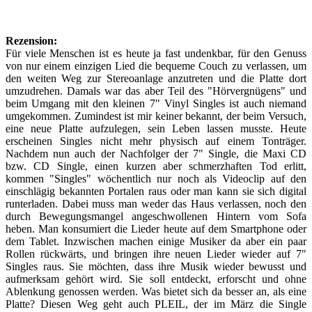
Rezension:
Für viele Menschen ist es heute ja fast undenkbar, für den Genuss
von nur einem einzigen Lied die bequeme Couch zu verlassen, um
den weiten Weg zur Stereoanlage anzutreten und die Platte dort
umzudrehen. Damals war das aber Teil des "Hörvergnügens" und
beim Umgang mit den kleinen 7" Vinyl Singles ist auch niemand
umgekommen. Zumindest ist mir keiner bekannt, der beim Versuch,
eine neue Platte aufzulegen, sein Leben lassen musste. Heute
erscheinen Singles nicht mehr physisch auf einem Tonträger.
Nachdem nun auch der Nachfolger der 7" Single, die Maxi CD
bzw. CD Single, einen kurzen aber schmerzhaften Tod erlitt,
kommen "Singles" wöchentlich nur noch als Videoclip auf den
einschlägig bekannten Portalen raus oder man kann sie sich digital
runterladen. Dabei muss man weder das Haus verlassen, noch den
durch Bewegungsmangel angeschwollenen Hintern vom Sofa
heben. Man konsumiert die Lieder heute auf dem Smartphone oder
dem Tablet. Inzwischen machen einige Musiker da aber ein paar
Rollen rückwärts, und bringen ihre neuen Lieder wieder auf 7"
Singles raus. Sie möchten, dass ihre Musik wieder bewusst und
aufmerksam gehört wird. Sie soll entdeckt, erforscht und ohne
Ablenkung genossen werden. Was bietet sich da besser an, als eine
Platte? Diesen Weg geht auch PLEIL, der im März die Single