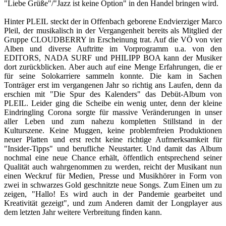
"Liebe Grüße"/"Jazz ist keine Option" in den Handel bringen wird.
Hinter PLEIL steckt der in Offenbach geborene Endvierziger Marco
Pleil, der musikalisch in der Vergangenheit bereits als Mitglied der
Gruppe CLOUDBERRY in Erscheinung trat. Auf die VÖ von vier
Alben und diverse Auftritte im Vorprogramm u.a. von den
EDITORS, NADA SURF und PHILIPP BOA kann der Musiker
dort zurückblicken. Aber auch auf eine Menge Erfahrungen, die er
für seine Solokarriere sammeln konnte. Die kam in Sachen
Tonträger erst im vergangenen Jahr so richtig ans Laufen, denn da
erschien mit "Die Spur des Kalenders" das Debüt-Album von
PLEIL. Leider ging die Scheibe ein wenig unter, denn der kleine
Eindringling Corona sorgte für massive Veränderungen in unser
aller Leben und zum nahezu kompletten Stillstand in der
Kulturszene. Keine Muggen, keine problemfreien Produktionen
neuer Platten und erst recht keine richtige Aufmerksamkeit für
"Insider-Tipps" und berufliche Neustarter. Und damit das Album
nochmal eine neue Chance erhält, öffentlich entsprechend seiner
Qualität auch wahrgenommen zu werden, reicht der Musikant nun
einen Weckruf für Medien, Presse und Musikhörer in Form von
zwei in schwarzes Gold geschnitzte neue Songs. Zum Einen um zu
zeigen, "Hallo! Es wird auch in der Pandemie gearbeitet und
Kreativität gezeigt", und zum Anderen damit der Longplayer aus
dem letzten Jahr weitere Verbreitung finden kann.