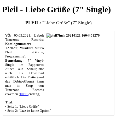
Pleil - Liebe Grüße (7" Single)
PLEIL:
"Liebe Grüße" (7" Single)
VÖ:
05.03.2021;
Label:
Timezone Records;
Katalognummer:
TZ2029;
Musiker:
Marco
Pleil (Gitarre,
Programming);
Bemerkung:
7" Vinyl-
Single im Pappcover.
Außer auf Schallplatte
auch als Download
erhältlich. Die Platte (und
das Debüt-Album) kann
man im Shop von
Timezone Records
erwerben (
HIER
entlang).
Titel:
• Seite 1: "Liebe Grüße"
• Seite 2: "Jazz ist keine Option"