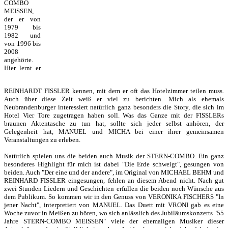
COMBO
MEISSEN,
der er von
1979 bis
1982 und
von 1996 bis
2008
angehörte.
Hier lernt er
REINHARDT FISSLER kennen, mit dem er oft das Hotelzimmer teilen muss.
Auch über diese Zeit weiß er viel zu berichten. Mich als ehemals
Neubrandenburger interessiert natürlich ganz besonders die Story, die sich im
Hotel Vier Tore zugetragen haben soll. Was das Ganze mit der FISSLERs
braunen Aktentasche zu tun hat, sollte sich jeder selbst anhören, der
Gelegenheit hat, MANUEL und MICHA bei einer ihrer gemeinsamen
Veranstaltungen zu erleben.
Natürlich spielen uns die beiden auch Musik der STERN-COMBO. Ein ganz
besonderes Highlight für mich ist dabei "Die Erde schweigt", gesungen von
beiden. Auch "Der eine und der andere", im Original von MICHAEL BEHM und
REINHARD FISSLER eingesungen, fehlen an diesem Abend nicht. Nach gut
zwei Stunden Liedern und Geschichten erfüllen die beiden noch Wünsche aus
dem Publikum. So kommen wir in den Genuss von VERONIKA FISCHERS "In
jener Nacht", interpretiert von MANUEL. Das Duett mit VRONI gab es eine
Woche zuvor in Meißen zu hören, wo sich anlässlich des Jubiläumskonzerts "55
Jahre STERN-COMBO MEISSEN" viele der ehemaligen Musiker dieser