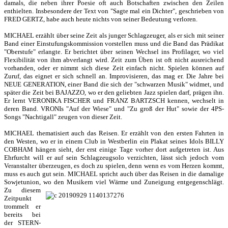
damals, die neben ihrer Poesie oft auch Botschaften zwischen den Zeilen
enthielten. Insbesondere der Text von "Sagte mal ein Dichter", geschrieben von
FRED GERTZ, habe auch heute nichts von seiner Bedeutung verloren.
MICHAEL erzählt über seine Zeit als junger Schlagzeuger, als er sich mit seiner
Band einer Einstufungskommission vorstellen muss und die Band das Prädikat
"Oberstufe" erlangte. Er berichtet über seinen Wechsel ins Profilager, wo viel
Flexibilität von ihm abverlangt wird. Zeit zum Üben ist oft nicht ausreichend
vorhanden, oder er nimmt sich diese Zeit einfach nicht. Spielen können auf
Zuruf, das eignet er sich schnell an. Improvisieren, das mag er. Die Jahre bei
NEUE GENERATION, einer Band die sich der "schwarzen Musik" widmet, und
später die Zeit bei BAJAZZO, wo er den geliebten Jazz spielen darf, prägen ihn.
Er lernt VERONIKA FISCHER und FRANZ BARTZSCH kennen, wechselt in
deren Band. VRONIs "Auf der Wiese" und "Zu groß der Hut" sowie der 4PS-
Songs "Nachtigall" zeugen von dieser Zeit.
MICHAEL thematisiert auch das Reisen. Er erzählt von den ersten Fahrten in
den Westen, wo er in einem Club in Westberlin ein Plakat seines Idols BILLY
COBHAM hängen sieht, der erst einige Tage vorher dort aufgetreten ist. Aus
Ehrfurcht will er auf sein Schlagzeugsolo verzichten, lässt sich jedoch vom
Veranstalter überzeugen, es doch zu spielen, denn wenn es vom Herzen kommt,
muss es auch gut sein. MICHAEL spricht auch über das Reisen in die damalige
Sowjetunion, wo den Musikern viel Wärme und Zuneigung entgegenschlägt.
Zu diesem
Zeitpunkt
trommelt er
bereits bei
der STERN-