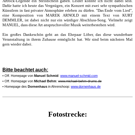
Artrock-Legende ein Stelldichein gaben. Leider konnte ich nicht dabei sein.
Dafür hatte ich heute das Vergnügen, ein Konzert mit zwei sehr sympathischen
Künstlern in fast privater Atmosphäre erleben zu dürfen. "Das Ende vom Lied",
eine Komposition von MAREK ARNOLD mit einem Text von KURT
DEMMLER, ist dabei nicht nur ein würdiger Abschluss-Song. Vielmehr zeigt
MANUEL, dass diese Art anspruchsvoller Musik weiterbestehen wird.
Ein großes Dankeschön geht an das Ehepaar Löber, das diese wunderbare
Veranstaltung in ihrem Zuhause ermöglicht hat. Wir sind beim nächsten Mal
gern wieder dabei.
Bitte beachtet auch:
• Off. Homepage von
Manuel Schmid
:
www.manuel-schmid.com
• Off. Homepage von
Michael Behm
:
www.michael-behm-drums.de
• Homepage des
Dornenhaus
in Ahrenshoop:
www.dornenhaus.de
Fotostrecke: