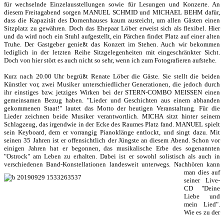
für wechselnde Einzelausstellungen sowie für Lesungen und Konzerte. An
diesem Freitagabend sorgen MANUEL SCHMID und MICHAEL BEHM dafür,
dass die Kapazität des Dornenhauses kaum ausreicht, um allen Gästen einen
Sitzplatz zu gewähren. Doch das Ehepaar Löber erweist sich als flexibel. Hier
und da wird noch ein Stuhl aufgestellt, ein Pärchen findet Platz auf einer alten
Truhe. Der Gastgeber genießt das Konzert im Stehen. Auch wir bekommen
lediglich in der letzten Reihe Sitzgelegenheiten mit eingeschränkter Sicht.
Doch von hier stört es auch nicht so sehr, wenn ich zum Fotografieren aufstehe.
Kurz nach 20.00 Uhr begrüßt Renate Löber die Gäste. Sie stellt die beiden
Künstler vor, zwei Musiker unterschiedlicher Generationen, die jedoch durch
ihr einstiges bzw. jetziges Wirken bei der STERN-COMBO MEISSEN einen
gemeinsamen Bezug haben. "Lieder und Geschichten aus einem abhanden
gekommenen Staat!" lautet das Motto der heutigen Veranstaltung. Für die
Lieder zeichnen beide Musiker verantwortlich. MICHA sitzt hinter seinem
Schlagzeug, das irgendwie in der Ecke des Raumes Platz fand. MANUEL spielt
sein Keyboard, dem er vorrangig Pianoklänge entlockt, und singt dazu. Mit
seinen 35 Jahren ist er offensichtlich der Jüngste an diesem Abend. Schon vor
einigen Jahren hat er begonnen, das musikalische Erbe des sogenannten
"Ostrock" am Leben zu erhalten. Dabei ist er sowohl solistisch als auch in
verschiedenen Band-Konstellationen landesweit unterwegs.
Nachhören kann
man dies auf
seiner Live-
CD "Deine
Liebe und
mein Lied".
Wie es zu der