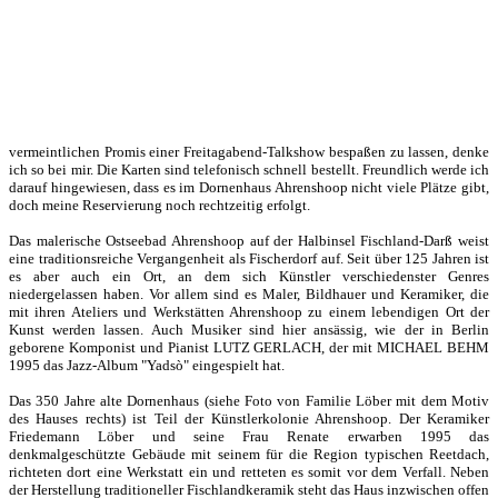
vermeintlichen Promis einer Freitagabend-Talkshow bespaßen zu lassen, denke
ich so bei mir. Die Karten sind telefonisch schnell bestellt. Freundlich werde ich
darauf hingewiesen, dass es im Dornenhaus Ahrenshoop nicht viele Plätze gibt,
doch meine Reservierung noch rechtzeitig erfolgt.
Das malerische Ostseebad Ahrenshoop auf der Halbinsel Fischland-Darß weist
eine traditionsreiche Vergangenheit als Fischerdorf auf. Seit über 125 Jahren ist
es aber auch ein Ort, an dem sich Künstler verschiedenster Genres
niedergelassen haben. Vor allem sind es Maler, Bildhauer und Keramiker, die
mit ihren Ateliers und Werkstätten Ahrenshoop zu einem lebendigen Ort der
Kunst werden lassen. Auch Musiker sind hier ansässig, wie der in Berlin
geborene Komponist und Pianist LUTZ GERLACH, der mit MICHAEL BEHM
1995 das Jazz-Album "Yadsò" eingespielt hat.
Das 350 Jahre alte Dornenhaus (siehe Foto von Familie Löber mit dem Motiv
des Hauses rechts) ist Teil der Künstlerkolonie Ahrenshoop. Der Keramiker
Friedemann Löber und seine Frau Renate erwarben 1995 das
denkmalgeschützte Gebäude mit seinem für die Region typischen Reetdach,
richteten dort eine Werkstatt ein und retteten es somit vor dem Verfall. Neben
der Herstellung traditioneller Fischlandkeramik steht das Haus inzwischen offen