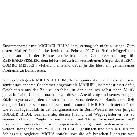
Zusammenarbeit mit MICHAEL BEHM kam, vermag ich nicht zu sagen. Zum
ersten Mal erlebte ich die beiden im Februar 2017 in Berlin-Müggelheim
gemeinsam auf der Bühne, anlässlich einer Gedenkveranstaltung für
REINHARD FISSLER, dem leider viel zu früh verstorbenen Sänger der STERN-
COMBO MEISSEN. Vielleicht entstand dabei ja die Idee, ein gemeinsames
Programm zu konzipieren.
Schlagzeuglegende MICHAEL BEHM, der langsam auf die siebzig zugeht und
somit einer anderen Generation angehört als MANUEL, ist prädestiniert dafür,
Geschichten aus der Zeit zu erzählen, in der auch ich selbst noch Musik
gemacht habe. Und das macht er an diesem Abend aufgrund seines riesigen
Erfahrungsschatzes, den er sich in den verschiedensten Bands der DDR
aneignen konnte, sehr unterhaltsam und humorvoll. MICHA berichtet darüber,
wie er im Jugendclub in der Langhansstraße in Berlin-Weißensee den jungen
HOLGER BIEGE kennenlernte, dessen Freund und Wegbegleiter er bis zu
seinem Tod bleibt. "Sagte mal ein Dichter" und "Deine Liebe und mein Lied"
lassen dabei musikalische Erinnerungen an den Sänger und Liedermacher wach
werden, kongenial von MANUEL SCHMID gesungen und von MICHA am
Schlagzeug begleitet. MICHA spricht über die oft lyrischen Liedtexte von