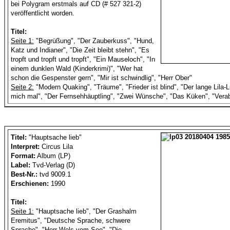
bei Polygram erstmals auf CD (# 527 321-2)
veröffentlicht worden.
Titel:
Seite 1:
"Begrüßung", "Der Zauberkuss", "Hund,
Katz und Indianer", "Die Zeit bleibt stehn", "Es
tropft und tropft und tropft", "Ein Mauseloch", "In
einem dunklen Wald (Kinderkrimi)", "Wer hat
schon die Gespenster gern", "Mir ist schwindlig", "Herr Ober"
Seite 2:
"Modern Quaking", "Träume", "Frieder ist blind", "Der lange Lila-
mich mal", "Der Fernsehhäuptling", "Zwei Wünsche", "Das Küken", "Vera
Titel:
"Hauptsache lieb"
Interpret:
Circus Lila
Format:
Album (LP)
Label:
Tvd-Verlag (D)
Best-Nr.:
tvd 9009.1
Erschienen:
1990
Titel:
Seite 1:
"Hauptsache lieb", "Der Grashalm
Eremitus", "Deutsche Sprache, schwere
Sprache", "Herr Wels vom See", "Die