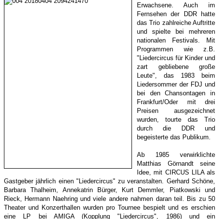
Erwachsene. Auch im
Fernsehen der DDR hatte
das Trio zahlreiche Auftritte
und spielte bei mehreren
nationalen Festivals. Mit
Programmen wie z.B.
"Liedercircus für Kinder und
zart gebliebene große
Leute", das 1983 beim
Liedersommer der FDJ und
bei den Chansontagen in
Frankfurt/Oder mit drei
Preisen ausgezeichnet
wurden, tourte das Trio
durch die DDR und
begeisterte das Publikum.
Ab 1985 verwirklichte
Matthias Görnandt seine
Idee, mit CIRCUS LILA als
Gastgeber jährlich einen "Liedercircus" zu veranstalten. Gerhard Schöne,
Barbara Thalheim, Annekatrin Bürger, Kurt Demmler, Piatkowski und
Rieck, Hermann Naehring und viele andere nahmen daran teil. Bis zu 50
Theater und Konzerthallen wurden pro Tournee bespielt und es erschien
eine LP bei AMIGA (Kopplung "Liedercircus", 1986) und ein