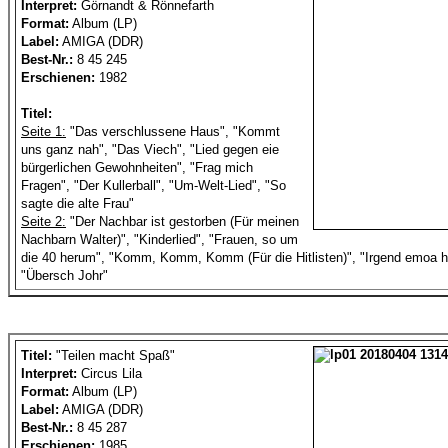
Interpret:
Görnandt & Rönnefarth
Format:
Album (LP)
Label:
AMIGA (DDR)
Best-Nr.:
8 45 245
Erschienen:
1982
Titel:
Seite 1:
"Das verschlussene Haus", "Kommt
uns ganz nah", "Das Viech", "Lied gegen eie
bürgerlichen Gewohnheiten", "Frag mich
Fragen", "Der Kullerball", "Um-Welt-Lied", "So
sagte die alte Frau"
Seite 2:
"Der Nachbar ist gestorben (Für meinen
Nachbarn Walter)", "Kinderlied", "Frauen, so um
die 40 herum", "Komm, Komm, Komm (Für die Hitlisten)", "Irgend emoa ha
"Übersch Johr"
Titel:
"Teilen macht Spaß"
Interpret:
Circus Lila
Format:
Album (LP)
Label:
AMIGA (DDR)
Best-Nr.:
8 45 287
Erschienen:
1985