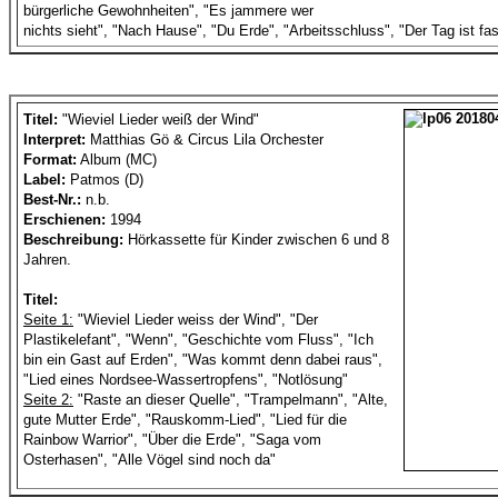
bürgerliche Gewohnheiten", "Es jammere wer
nichts sieht", "Nach Hause", "Du Erde", "Arbeitsschluss", "Der Tag ist fa
Titel:
"Wieviel Lieder weiß der Wind"
Interpret:
Matthias Gö & Circus Lila Orchester
Format:
Album (MC)
Label:
Patmos (D)
Best-Nr.:
n.b.
Erschienen:
1994
Beschreibung:
Hörkassette für Kinder zwischen 6 und 8
Jahren.
Titel:
Seite 1:
"Wieviel Lieder weiss der Wind", "Der
Plastikelefant", "Wenn", "Geschichte vom Fluss", "Ich
bin ein Gast auf Erden", "Was kommt denn dabei raus",
"Lied eines Nordsee-Wassertropfens", "Notlösung"
Seite 2:
"Raste an dieser Quelle", "Trampelmann", "Alte,
gute Mutter Erde", "Rauskomm-Lied", "Lied für die
Rainbow Warrior", "Über die Erde", "Saga vom
Osterhasen", "Alle Vögel sind noch da"