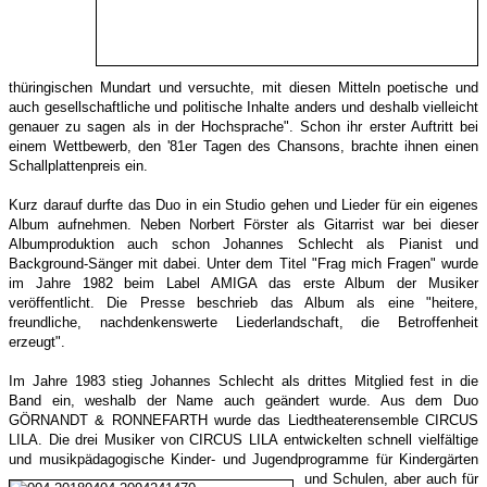
thüringischen Mundart und versuchte, mit diesen Mitteln poetische und
auch gesellschaftliche und politische Inhalte anders und deshalb vielleicht
genauer zu sagen als in der Hochsprache". Schon ihr erster Auftritt bei
einem Wettbewerb, den '81er Tagen des Chansons, brachte ihnen einen
Schallplattenpreis ein.
Kurz darauf durfte das Duo in ein Studio gehen und Lieder für ein eigenes
Album aufnehmen. Neben Norbert Förster als Gitarrist war bei dieser
Albumproduktion auch schon Johannes Schlecht als Pianist und
Background-Sänger mit dabei. Unter dem Titel "Frag mich Fragen" wurde
im Jahre 1982 beim Label AMIGA das erste Album der Musiker
veröffentlicht. Die Presse beschrieb das Album als eine "heitere,
freundliche, nachdenkenswerte Liederlandschaft, die Betroffenheit
erzeugt".
Im Jahre 1983 stieg Johannes Schlecht als drittes Mitglied fest in die
Band ein, weshalb der Name auch geändert wurde. Aus dem Duo
GÖRNANDT & RONNEFARTH wurde das Liedtheaterensemble CIRCUS
LILA. Die drei Musiker von CIRCUS LILA entwickelten schnell vielfältige
und musikpädagogische Kinder- und Jugendprogramme für Kindergärten
und Schulen,
aber auch für