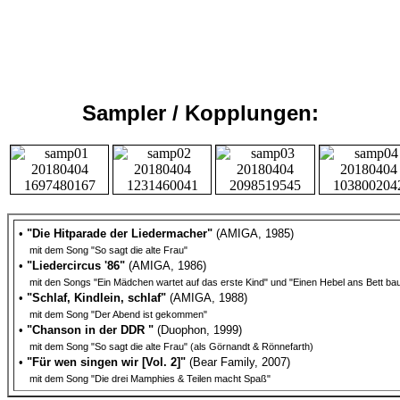
Sampler / Kopplungen:
•
"Die Hitparade der Liedermacher"
(AMIGA, 1985)
mit dem Song "So sagt die alte Frau"
•
"Liedercircus '86"
(AMIGA, 1986)
mit den Songs "Ein Mädchen wartet auf das erste Kind" und "Einen Hebel ans Bett ba
•
"Schlaf, Kindlein, schlaf"
(AMIGA, 1988)
mit dem Song "Der Abend ist gekommen"
•
"Chanson in der DDR "
(Duophon, 1999)
mit dem Song "So sagt die alte Frau" (als Görnandt & Rönnefarth)
•
"Für wen singen wir [Vol. 2]"
(Bear Family, 2007)
mit dem Song "Die drei Mamphies & Teilen macht Spaß"