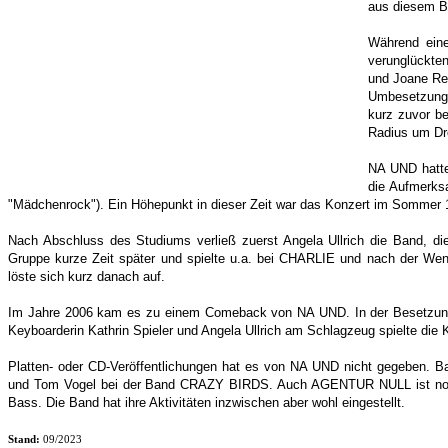
aus diesem B
Während eine
verunglückten
und Joane Re
Umbesetzung 
kurz zuvor be
Radius um Dr
NA UND hatte 
die Aufmerks
"Mädchenrock"). Ein Höhepunkt in dieser Zeit war das Konzert im Sommer 
Nach Abschluss des Studiums verließ zuerst Angela Ullrich die Band, 
Gruppe kurze Zeit später und spielte u.a. bei CHARLIE und nach der We
löste sich kurz danach auf.
Im Jahre 2006 kam es zu einem Comeback von NA UND. In der Besetzung mi
Keyboarderin Kathrin Spieler und Angela Ullrich am Schlagzeug spielte die K
Platten- oder CD-Veröffentlichungen hat es von NA UND nicht gegeben. Ba
und Tom Vogel bei der Band CRAZY BIRDS. Auch AGENTUR NULL ist noch ak
Bass. Die Band hat ihre Aktivitäten inzwischen aber wohl eingestellt.
Stand:
09/2023