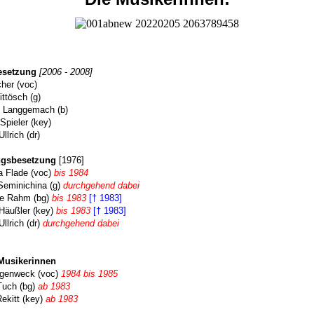
Besetzung
[2006 - 2008]
cher (voc)
ittösch (g)
e Langgemach (b)
 Spieler (key)
llrich (dr)
gsbesetzung
[1976]
a Flade (voc)
bis 1984
Seminichina (g)
durchgehend dabei
e Rahm (bg)
bis 1983
[† 1983]
 Häußler (key)
bis 1983
[† 1983]
Ullrich (dr)
durchgehend dabei
Musikerinnen
rgenweck (voc)
1984 bis 1985
Tuch (bg)
ab 1983
ekitt (key)
ab 1983