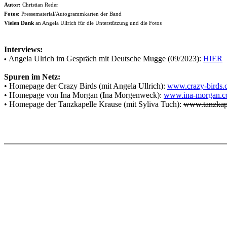
Autor:
Christian Reder
Fotos:
Pressematerial/Autogrammkarten der Band
Vielen Dank
an Angela Ullrich für die Unterstützung und die Fotos
Interviews:
Angela Ulrich im Gespräch mit Deutsche Mugge (09/2023):
HIER
•
Spuren im Netz:
• Homepage der Crazy Birds (mit Angela Ullrich):
www.crazy-birds.
• Homepage von Ina Morgan (Ina Morgenweck):
www.ina-morgan.
• Homepage der Tanzkapelle Krause (mit Syliva Tuch):
www.tanzkape