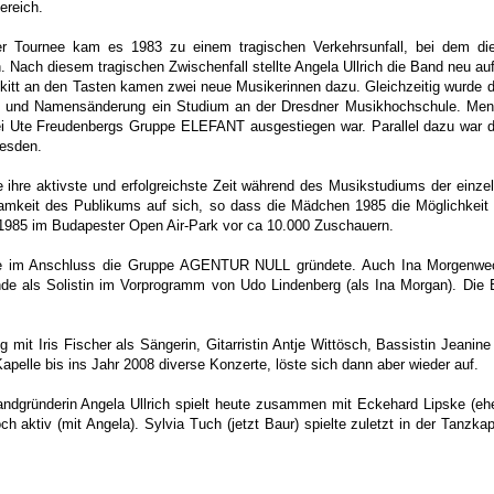
ereich.
r Tournee kam es 1983 zu einem tragischen Verkehrsunfall, bei dem di
. Nach diesem tragischen Zwischenfall stellte Angela Ullrich die Band neu a
kitt an den Tasten kamen zwei neue Musikerinnen dazu. Gleichzeitig wurde 
und Namensänderung ein Studium an der Dresdner Musikhochschule. Mento
i Ute Freudenbergs Gruppe ELEFANT ausgestiegen war. Parallel dazu war die
esden.
ihre aktivste und erfolgreichste Zeit während des Musikstudiums der einzelne
amkeit des Publikums auf sich, so dass die Mädchen 1985 die Möglichkeit 
1985 im Budapester Open Air-Park vor ca 10.000 Zuschauern.
die im Anschluss die Gruppe AGENTUR NULL gründete. Auch Ina Morgenwec
nde als Solistin im Vorprogramm von Udo Lindenberg (als Ina Morgan). Di
t Iris Fischer als Sängerin, Gitarristin Antje Wittösch, Bassistin Jeanin
apelle bis ins Jahr 2008 diverse Konzerte, löste sich dann aber wieder auf.
ndgründerin Angela Ullrich spielt heute zusammen mit Eckehard Lipske (ehe
tiv (mit Angela). Sylvia Tuch (jetzt Baur) spielte zuletzt in der Tanzk