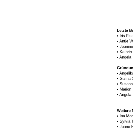
Letzte 
• Iris Fis
• Antje W
• Jeanin
• Kathrin
• Angela U
Gründun
• Angelik
• Galina 
• Susann
• Marion
• Angela 
Weitere 
• Ina Mo
• Sylvia 
• Joane R