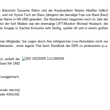
e Bassistin Susanne Rahm und die Keyboarderin Marion Häußler tödlich
uf, und mit Sylvia Tuch am Bass (übrigens die damalige Frau von Basti Baur)
der Name in NA UND geändert. Die Musikerinnen begannen noch im Jahr der
r der fünf Mädels war der ehemalige LIFT-Musiker Michael Heubach, der
 Gruppe in Sachen Konzerte sehr fleißig, spielte oft und in einem großen
n Mitglieder. Sie zogen durch ihre erfolgreichen Live-Aktivitäten nicht nur
bekamen , erste eigene Titel beim Rundfunk der DDR zu produzieren (u.a.
k verließ die
e Band NA UND
e Langgemach,
mals electra)
apelle KRAUSE