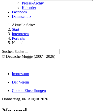
Presse-Archiv
Kalender
Facebook
Datenschutz
Aktuelle Seite:
Start
Interpreten
Portraits
Na und
Suchen
© Deutsche Mugge (2007 - 2026)
↑↑↑
Impressum
Der Verein
Cookie-Einstellungen
Donnerstag, 06. August 2026