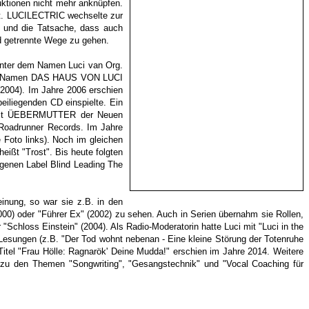
uktionen nicht mehr anknüpfen.
ert. LUCILECTRIC wechselte zur
as und die Tatsache, dass auch
d getrennte Wege zu gehen.
 unter dem Namen Luci van Org.
r dem Namen DAS HAUS VON LUCI
(2004). Im Jahre 2006 erschien
liegenden CD einspielte.
Ein
 ist ÜEBERMUTTER der Neuen
 Roadrunner Records. Im Jahre
oto links). Noch im gleichen
eißt "Trost". Bis heute folgten
igenen Label Blind Leading The
einung, so war sie z.B. in den
2000) oder "Führer Ex" (2002) zu sehen. Auch in Serien übernahm sie Rollen,
r "Schloss Einstein" (2004). Als Radio-Moderatorin hatte Luci mit "Luci in the
 Lesungen (z.B. "Der Tod wohnt nebenan - Eine kleine Störung der Totenruhe
Titel "Frau Hölle: Ragnarök' Deine Mudda!" erschien im Jahre 2014. Weitere
 zu den Themen "Songwriting", "Gesangstechnik" und "Vocal Coaching für