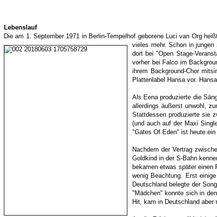
Lebenslauf
Die am 1. September 1971 in Berlin-Tempelhof geborene Luci van Org heißt 
vieles mehr. Schon in jungen 
dort bei "Open Stage-Veranst
vorher bei Falco im Backgrou
ihrem Background-Chor mitsi
Plattenlabel Hansa vor. Hansa
Als Eena produzierte die Säng
allerdings äußerst unwohl, z
Stattdessen produzierte sie
(und auch auf der Maxi Singl
"Gates Of Eden" ist heute ei
Nachdem der Vertrag zwischen
Goldkind in der S-Bahn kenne
bekamen etwas später einen Pl
wenig Beachtung. Erst einige 
Deutschland belegte der Song 
"Mädchen" konnte sich in den
Hit, kam in Deutschland aber n