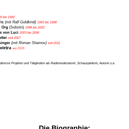
0 bis 1992
ric
(mit Ralf Goldkind)
1993 bis 1998
n Org
(Solistin)
1998 bis 2002
s von Luci
2003 bis 2006
tter
seit 2007
singer
(mit Roman Shamov)
seit 2011
oteira
seit 2020
iverse Projekte und Tätigkeiten als Radiomoderatorin, Schauspielerin, Autorin u.a.
Die Biographie: