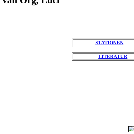
van Org, Luci
STATIONEN
LITERATUR