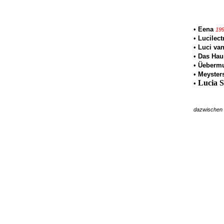
•
Eena
199
•
Lucilect
•
Luci va
•
Das Hau
•
Üebermu
•
Meyster
Lucia S
•
dazwischen d