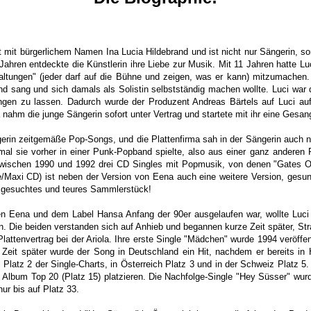
mit bürgerlichem Namen Ina Lucia Hildebrand und ist nicht nur Sängerin, so
Jahren entdeckte die Künstlerin ihre Liebe zur Musik.
Mit 11 Jahren hatte Lu
altungen" (jeder darf auf die Bühne und zeigen, was er kann) mitzumachen.
nd sang und sich damals als Solistin selbstständig machen wollte. Luci war
ngen zu lassen. Dadurch wurde der Produzent Andreas Bärtels auf Luci auf
 nahm die junge Sängerin sofort unter Vertrag und startete mit ihr eine Ges
erin zeitgemäße Pop-Songs, und die Plattenfirma sah in der Sängerin auch nur
umal sie vorher in einer Punk-Popband spielte, also aus einer ganz anderen 
 zwischen 1990 und 1992 drei CD Singles mit Popmusik, von denen "Gates 
e/Maxi CD) ist neben der Version von Eena auch eine weitere Version, gesun
n gesuchtes und teures Sammlerstück!
 Eena und dem Label Hansa Anfang der 90er ausgelaufen war, wollte Luci si
n. Die beiden verstanden sich auf Anhieb und begannen kurze Zeit später,
attenvertrag bei der Ariola.
Ihre erste Single "Mädchen" wurde 1994 veröffent
Zeit später wurde der Song in Deutschland ein Hit, nachdem er bereits in Hol
Platz 2 der Single-Charts, in Österreich Platz 3 und in der Schweiz Platz 
 Album Top 20 (Platz 15) platzieren. Die Nachfolge-Single "Hey Süsser" wur
ur bis auf Platz 33.