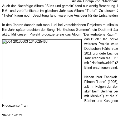
An die Erfolge von "Mädchen"
Auch das Nachfolge-Album "Süss und gemein" fand nur wenig Beachtung. Im 
EMI und veröffentlichte im gleichen Jahr das Album "Tiefer". Zu diesem 
"Tiefer" kaum noch Beachtung fand, waren die Auslöser für die Entscheid
In den Jahren danach sah man Luci bei verschiedenen Projekten musikalisch
Ein Jahr später erschien der Song "No Endless Summer", ein Duett mit 
aktiv. Mit diesem Projekt produzierte sie das Album "Der verbotene Raum" 
das Buch "Der Tod w
weiteres Projekt w
Deutschen Härte zuzu
2011 gründete Luci 
Jahr erschien die EP 
mit "Haifischweide" (
Blind erschienen sind.
Neben ihrer Tätigkeit
Filmen "Liane" (1996)
z.B. in Folgen der Ser
sky" beim Berliner Se
mit Musike") ist die 
Bücher und Kurzgesch
Produzenten" an.
Stand:
12/2021