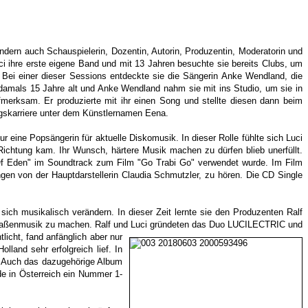
ndern auch Schauspielerin, Dozentin, Autorin, Produzentin, Moderatorin und
ci ihre erste eigene Band und mit 13 Jahren besuchte sie bereits Clubs, um
 Bei einer dieser Sessions entdeckte sie die Sängerin Anke Wendland, die
 damals 15 Jahre alt und Anke Wendland nahm sie mit ins Studio, um sie in
merksam. Er produzierte mit ihr einen Song und stellte diesen dann beim
angskarriere unter dem Künstlernamen Eena.
 eine Popsängerin für aktuelle Diskomusik. In dieser Rolle fühlte sich Luci
Richtung kam. Ihr Wunsch, härtere Musik machen zu dürfen blieb unerfüllt.
Of Eden" im Soundtrack zum Film "Go Trabi Go" verwendet wurde. Im Film
gen von der Hauptdarstellerin Claudia Schmutzler, zu hören. Die CD Single
ch musikalisch verändern. In dieser Zeit lernte sie den Produzenten Ralf
 Straßenmusik zu machen. Ralf und Luci gründeten das Duo LUCILECTRIC und
licht, fand anfänglich aber nur
land sehr erfolgreich lief. In
5. Auch das dazugehörige Album
de in Österreich ein Nummer 1-