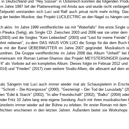
 in Deutschland und "Hey Süsser" in Österreich konnten die folgenden Prod
Jahre 1997 lief der Plattenvertrag mit Ariola aus und wurde nicht verläng
Zeitpunkt verstanden sich Luci und Ralf auch privat nicht mehr richtig. D
ung der beiden Musiker, das Projekt LUCILECTRIC an den Nagel zu hängen un
 aktiv. Im Jahre 1999 veröffentlichte sie mit "Waterfalls" ihre erste Single
Jan Plewka (Selig), als Single CD. Zwischen 2003 und 2006 war sie unte
(2003) und die Singles "Kein Liebeslied" (2003) und "Lied für meine Feinde" 
ohnt nebenan", zu dem DAS HAUS VON LUCI die Songs für die dem Buch bei
urde mit der Band ÜEBERMUTTER im Jahre 2007 gegründet. Musikalisch
ordnen. Die Gruppe veröffentlichte im Jahre 2008 das Album "Unheil!" bei
gemeinsam mit Roman Leitner-Shamov das Projekt MEYSTERSINGER (siehe F
"4" als Vorbote auf ein komplettes Album. Dieses folgte im Februar 2012 und h
2014) und "Frieden" (2017) zwei weitere Studio-Alben, die allesamt auf dem e
 als Sängerin trat Luci auch immer wieder mal als Schauspielerin in Ersch
, "Schrott – Die Atzenposse" (2000), "Gesteinigt – Der Tod der Luxuslady" (
ien "Edel & Starck" (2002), "In aller Freundschaft" (2002), "Balko" (2004) ode
nder Fritz 10 Jahre lang eine eigene Sendung. Auch mit ihren musikalischen
Künstlerin immer wieder auf der Bühne zu erleben. Ihr erster Roman mit dem 
ichten erschienen in den letzten Jahren. Außerdem bietet sie Workshops