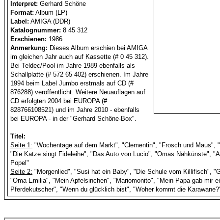
Interpret:
Gerhard Schöne
Format:
Album (LP)
Label:
AMIGA (DDR)
Katalognummer:
8 45 312
Erschienen:
1986
Anmerkung:
Dieses Album erschien bei AMIGA
im gleichen Jahr auch auf Kassette (# 0 45 312).
Bei Teldec/Pool im Jahre 1989 ebenfalls als
Schallplatte (# 572 65 402) erschienen. Im Jahre
1994 beim Label Jumbo erstmals auf CD (#
876288) veröffentlicht. Weitere Neuauflagen auf
CD erfolgten 2004 bei EUROPA (#
828766108521) und im Jahre 2010 - ebenfalls
bei EUROPA - in der "Gerhard Schöne-Box".
Titel:
Seite 1:
"Wochentage auf dem Markt", "Clementin", "Frosch und Maus", "
"Die Katze singt Fideleihe", "Das Auto von Lucio", "Omas Nähkünste", "Al
Popel"
Seite 2:
"Morgenlied", "Susi hat ein Baby", "Die Schule vom Killifisch", "
"Oma Emilia", "Mein Apfelsinchen", "Mariomonito", "Mein Papa gab mir e
Pferdekutscher", "Wenn du glücklich bist", "Woher kommt die Karawane?