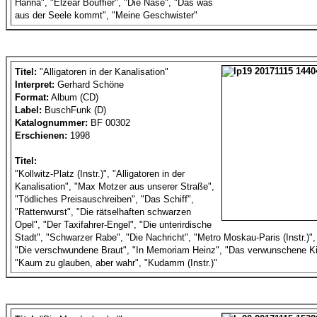
Hanna", "Elzear Bouffier", "Die Nase", "Das was
aus der Seele kommt", "Meine Geschwister"
Titel:
"Alligatoren in der Kanalisation"
Interpret:
Gerhard Schöne
Format:
Album (CD)
Label:
BuschFunk (D)
Katalognummer:
BF 00302
Erschienen:
1998
Titel:
"Kollwitz-Platz (Instr.)", "Alligatoren in der
Kanalisation", "Max Motzer aus unserer Straße",
"Tödliches Preisauschreiben", "Das Schiff",
"Rattenwurst", "Die rätselhaften schwarzen
Opel", "Der Taxifahrer-Engel", "Die unterirdische
Stadt", "Schwarzer Rabe", "Die Nachricht", "Metro Moskau-Paris (Instr.)", 
"Die verschwundene Braut", "In Memoriam Heinz", "Das verwunschene Kin
"Kaum zu glauben, aber wahr", "Kudamm (Instr.)"