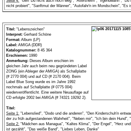
Seite 4:
"Geh' Du nicht auch noch weg", "Altersheim", "Irgendwann", "Du 
nicht probiert", "Sanftmut der Männer", "Autofahr'n im Mondschein", "Es is
Titel:
"Lebenszeichen"
Interpret:
Gerhard Schöne
Format:
Album (LP)
Label:
AMIGA (DDR)
Katalognummer:
8 45 364
Erschienen:
1990
Anmerkung:
Dieses Album erschien im
gleichen Jahr auch beim neu gegründeten Label
ZONG (ein Ableger der AMIGA) als Schallplatte
(# 2770 004) und auf CD (# 2170 004). Beim
Label Blue Song wurde es im Jahre 1992
nochmals auf Schallplatte (# 0775 004)
wiederveröffentlicht. Eine weitere Neuauflage auf
CD erfolgte 2002 bei AMIGA (# 74321 19292 2).
Titel:
Seite 1:
"Lebenslied", "Dodo und die anderen", "Den Kinderschuh'n entwa
der zu früh aufgestandenen Wahrheit", "Neben mir", "Ich bin dein Hund",
Seite 2:
"Mädchen aus Managua", "Kaltes Klima", "Der Engel", "Herz und 
ist gezählt", "Das weiße Band", "Liebes Leben, Danke"