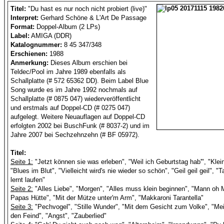
Titel:
"Du hast es nur noch nicht probiert (live)"
Interpret:
Gerhard Schöne & L'Art De Passage
Format:
Doppel-Album (2 LPs)
Label:
AMIGA (DDR)
Katalognummer:
8 45 347/348
Erschienen:
1988
Anmerkung:
Dieses Album erschien bei
Teldec/Pool im Jahre 1989 ebenfalls als
Schallplatte (# 572 65362 DD). Beim Label Blue
Song wurde es im Jahre 1992 nochmals auf
Schallplatte (# 0875 047) wiederveröffentlicht
und erstmals auf Doppel-CD (# 0275 047)
aufgelegt. Weitere Neuauflagen auf Doppel-CD
erfolgten 2002 bei BuschFunk (# 8037-2) und im
Jahre 2007 bei Sechzehnzehn (# BF 05972).
Titel:
Seite 1:
"Jetzt können sie was erleben", "Weil ich Geburtstag hab'", "Kle
"Blues im Blut", "Vielleicht wird's nie wieder so schön", "Geil geil geil",
lernt laufen"
Seite 2:
"Alles Liebe", "Morgen", "Alles muss klein beginnen", "Mann oh M
Papas Hütte", "Mit der Mütze unter'm Arm", "Makkaroni Tarantella"
Seite 3:
"Pechvogel", "Stille Wunder", "Mit dem Gesicht zum Volke", "Mei
den Feind", "Angst", "Zauberlied"