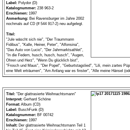
Label:
Polydor (D)
Katalognummer:
238 963-2
Erschienen:
1997
Anmerkung:
Bei Ravensburger im Jahre 2002
nochmals auf CD (# 544 917-2) neu aufgelegt.
Titel:
"Jule wäscht sich nie", "Der Traummann
Fidibus", "Kalle, Heiner, Peter", "Alfonsina",
"Das Auto von Lucio", "Der Jahrmarktsathlet",
"In die Federn, husch, husch, husch", "Augen,
Ohren und Herz", "Wenn Du glücklich bist",
"Frosch und Maus", "Der Popel", "Geburtstagslied", "Lili, mein zartes Pü
eine Welt erträumen", "Am Anfang war es finster", "Alle meine Hänsel (ode
Titel:
"Der glattrasierte Weihnachtsmann"
Interpret:
Gerhard Schöne
Format:
Album (CD)
Label:
BuschFunk (D)
Katalognummer:
BF 00742
Erschienen:
1997
Inhalt:
Der glattrasierte Weihnachtsmann Teil 1