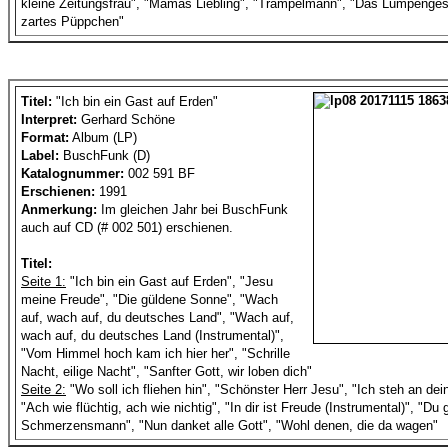
kleine Zeitungsfrau", "Mamas Liebling", "Trampelmann", "Das Lumpengesp
zartes Püppchen"
Titel:
"Ich bin ein Gast auf Erden"
Interpret:
Gerhard Schöne
Format:
Album (LP)
Label:
BuschFunk (D)
Katalognummer:
002 591 BF
Erschienen:
1991
Anmerkung:
Im gleichen Jahr bei BuschFunk
auch auf CD (# 002 501) erschienen.
Titel:
Seite 1:
"Ich bin ein Gast auf Erden", "Jesu
meine Freude", "Die güldene Sonne", "Wach
auf, wach auf, du deutsches Land", "Wach auf,
wach auf, du deutsches Land (Instrumental)",
"Vom Himmel hoch kam ich hier her", "Schrille
Nacht, eilige Nacht", "Sanfter Gott, wir loben dich"
Seite 2:
"Wo soll ich fliehen hin", "Schönster Herr Jesu", "Ich steh an dein
"Ach wie flüchtig, ach wie nichtig", "In dir ist Freude (Instrumental)", "Du 
Schmerzensmann", "Nun danket alle Gott", "Wohl denen, die da wagen"