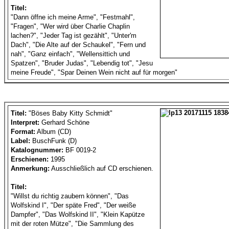
Titel:
"Dann öffne ich meine Arme", "Festmahl",
"Fragen", "Wer wird über Charlie Chaplin
lachen?", "Jeder Tag ist gezählt", "Unter'm
Dach", "Die Alte auf der Schaukel", "Fern und
nah", "Ganz einfach", "Wellensittich und
Spatzen", "Bruder Judas", "Lebendig tot", "Jesu
meine Freude", "Spar Deinen Wein nicht auf für morgen"
Titel:
"Böses Baby Kitty Schmidt"
Interpret:
Gerhard Schöne
Format:
Album (CD)
Label:
BuschFunk (D)
Katalognummer:
BF 0019-2
Erschienen:
1995
Anmerkung:
Ausschließlich auf CD erschienen.
Titel:
"Willst du richtig zaubern können", "Das
Wolfskind I", "Der späte Fred", "Der weiße
Dampfer", "Das Wolfskind II", "Klein Kapütze
mit der roten Mütze", "Die Sammlung des