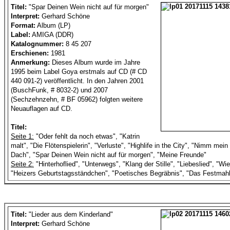
Titel:
"Spar Deinen Wein nicht auf für morgen"
Interpret:
Gerhard Schöne
Format:
Album (LP)
Label:
AMIGA (DDR)
Katalognummer:
8 45 207
Erschienen:
1981
Anmerkung:
Dieses Album wurde im Jahre
1995 beim Label Goya erstmals auf CD (# CD
440 091-2) veröffentlicht. In den Jahren 2001
(BuschFunk, # 8032-2) und 2007
(Sechzehnzehn, # BF 05962) folgten weitere
Neuauflagen auf CD.
Titel:
Seite 1:
"Oder fehlt da noch etwas", "Katrin
malt", "Die Flötenspielerin", "Verluste", "Highlife in the City", "Nimm mein
Dach", "Spar Deinen Wein nicht auf für morgen", "Meine Freunde"
Seite 2:
"Hinterhoflied", "Unterwegs", "Klang der Stille", "Liebeslied", "Wie
"Heizers Geburtstagsständchen", "Poetisches Begräbnis", "Das Festmahl"
Titel:
"Lieder aus dem Kinderland"
Interpret:
Gerhard Schöne