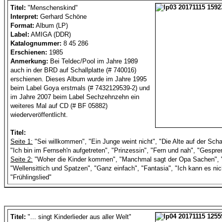
Titel:
"Menschenskind"
Interpret:
Gerhard Schöne
Format:
Album (LP)
Label:
AMIGA (DDR)
Katalognummer:
8 45 286
Erschienen:
1985
Anmerkung:
Bei Teldec/Pool im Jahre 1989
auch in der BRD auf Schallplatte (# 740016)
erschienen. Dieses Album wurde im Jahre 1995
beim Label Goya erstmals (# 7432129539-2) und
im Jahre 2007 beim Label Sechzehnzehn ein
weiteres Mal auf CD (# BF 05882)
wiederveröffentlicht.
Titel:
Seite 1:
"Sei willkommen", "Ein Junge weint nicht", "Die Alte auf der Scha
"Ich bin im Fernseh'n aufgetreten", "Prinzessin", "Fern und nah", "Gespr
Seite 2:
"Woher die Kinder kommen", "Manchmal sagt der Opa Sachen", 
"Wellensittich und Spatzen", "Ganz einfach", "Fantasia", "Ich kann es ni
"Frühlingslied"
Titel:
"... singt Kinderlieder aus aller Welt"