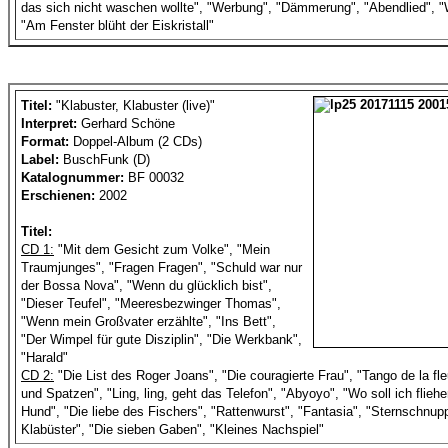
das sich nicht waschen wollte", "Werbung", "Dämmerung", "Abendlied", "
"Am Fenster blüht der Eiskristall"
Titel:
"Klabuster, Klabuster (live)"
Interpret:
Gerhard Schöne
Format:
Doppel-Album (2 CDs)
Label:
BuschFunk (D)
Katalognummer:
BF 00032
Erschienen:
2002
Titel:
CD 1:
"Mit dem Gesicht zum Volke", "Mein
Traumjunges", "Fragen Fragen", "Schuld war nur
der Bossa Nova", "Wenn du glücklich bist",
"Dieser Teufel", "Meeresbezwinger Thomas",
"Wenn mein Großvater erzählte", "Ins Bett",
"Der Wimpel für gute Disziplin", "Die Werkbank",
"Harald"
CD 2:
"Die List des Roger Joans", "Die couragierte Frau", "Tango de la fleu
und Spatzen", "Ling, ling, geht das Telefon", "Abyoyo", "Wo soll ich fliehen
Hund", "Die liebe des Fischers", "Rattenwurst", "Fantasia", "Sternschnupp
Klabüster", "Die sieben Gaben", "Kleines Nachspiel"