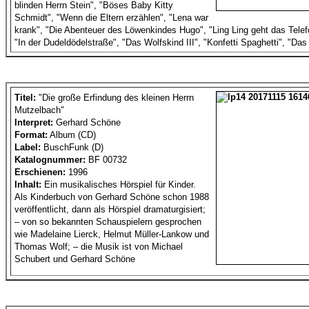
blinden Herrn Stein", "Böses Baby Kitty
Schmidt", "Wenn die Eltern erzählen", "Lena war
krank", "Die Abenteuer des Löwenkindes Hugo", "Ling Ling geht das Telefo
"In der Dudeldödelstraße", "Das Wolfskind III", "Konfetti Spaghetti", "Da
Titel:
"Die große Erfindung des kleinen Herrn
Mutzelbach"
Interpret:
Gerhard Schöne
Format:
Album (CD)
Label:
BuschFunk (D)
Katalognummer:
BF 00732
Erschienen:
1996
Inhalt:
Ein musikalisches Hörspiel für Kinder.
Als Kinderbuch von Gerhard Schöne schon 1988
veröffentlicht, dann als Hörspiel dramaturgisiert;
– von so bekannten Schauspielern gesprochen
wie Madelaine Lierck, Helmut Müller-Lankow und
Thomas Wolf; – die Musik ist von Michael
Schubert und Gerhard Schöne