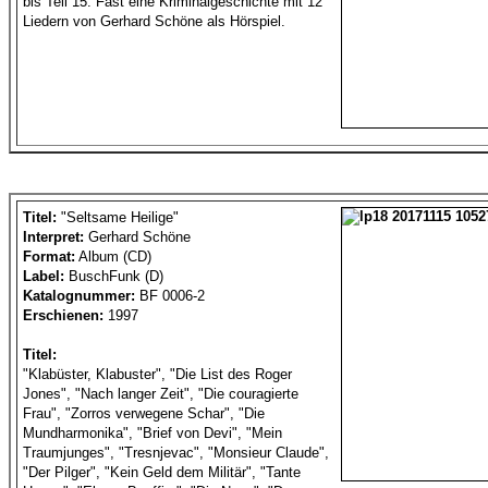
bis Teil 15. Fast eine Kriminalgeschichte mit 12
Liedern von Gerhard Schöne als Hörspiel.
Titel:
"Seltsame Heilige"
Interpret:
Gerhard Schöne
Format:
Album (CD)
Label:
BuschFunk (D)
Katalognummer:
BF 0006-2
Erschienen:
1997
Titel:
"Klabüster, Klabuster", "Die List des Roger
Jones", "Nach langer Zeit", "Die couragierte
Frau", "Zorros verwegene Schar", "Die
Mundharmonika", "Brief von Devi", "Mein
Traumjunges", "Tresnjevac", "Monsieur Claude",
"Der Pilger", "Kein Geld dem Militär", "Tante