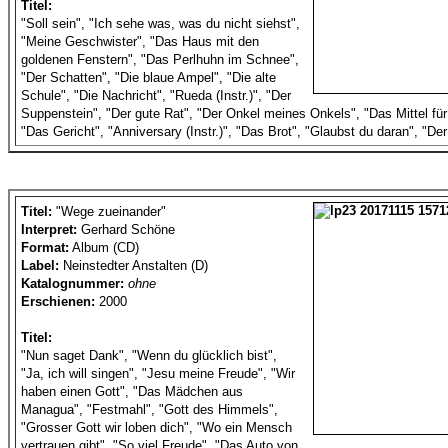
Titel:
"Soll sein", "Ich sehe was, was du nicht siehst",
"Meine Geschwister", "Das Haus mit den
goldenen Fenstern", "Das Perlhuhn im Schnee",
"Der Schatten", "Die blaue Ampel", "Die alte
Schule", "Die Nachricht", "Rueda (Instr.)", "Der
Suppenstein", "Der gute Rat", "Der Onkel meines Onkels", "Das Mittel für 
"Das Gericht", "Anniversary (Instr.)", "Das Brot", "Glaubst du daran", "Der
Titel:
"Wege zueinander"
Interpret:
Gerhard Schöne
Format:
Album (CD)
Label:
Neinstedter Anstalten (D)
Katalognummer:
ohne
Erschienen:
2000
Titel:
"Nun saget Dank", "Wenn du glücklich bist",
"Ja, ich will singen", "Jesu meine Freude", "Wir
haben einen Gott", "Das Mädchen aus
Managua", "Festmahl", "Gott des Himmels",
"Grosser Gott wir loben dich", "Wo ein Mensch
vertrauen gibt", "So viel Freude", "Das Auto von