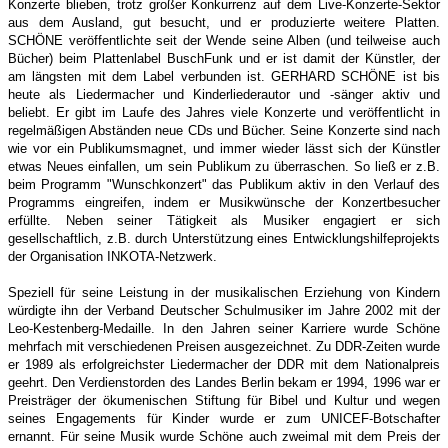
Konzerte blieben, trotz großer Konkurrenz auf dem Live-Konzerte-Sektor
aus dem Ausland, gut besucht, und er produzierte weitere Platten.
SCHÖNE veröffentlichte seit der Wende seine Alben (und teilweise auch
Bücher) beim Plattenlabel BuschFunk und er ist damit der Künstler, der
am längsten mit dem Label verbunden ist. GERHARD SCHÖNE ist bis
heute als Liedermacher und Kinderliederautor und -sänger aktiv und
beliebt. Er gibt im Laufe des Jahres viele Konzerte und veröffentlicht in
regelmäßigen Abständen neue CDs und Bücher. Seine Konzerte sind nach
wie vor ein Publikumsmagnet, und immer wieder lässt sich der Künstler
etwas Neues einfallen, um sein Publikum zu überraschen. So ließ er z.B.
beim Programm "Wunschkonzert" das Publikum aktiv in den Verlauf des
Programms eingreifen, indem er Musikwünsche der Konzertbesucher
erfüllte. Neben seiner Tätigkeit als Musiker engagiert er sich
gesellschaftlich, z.B. durch Unterstützung eines Entwicklungshilfeprojekts
der Organisation INKOTA-Netzwerk.
Speziell für seine Leistung in der musikalischen Erziehung von Kindern
würdigte ihn der Verband Deutscher Schulmusiker im Jahre 2002 mit der
Leo-Kestenberg-Medaille. In den Jahren seiner Karriere wurde Schöne
mehrfach mit verschiedenen Preisen ausgezeichnet. Zu DDR-Zeiten wurde
er 1989 als erfolgreichster Liedermacher der DDR mit dem Nationalpreis
geehrt. Den Verdienstorden des Landes Berlin bekam er 1994, 1996 war er
Preisträger der ökumenischen Stiftung für Bibel und Kultur und wegen
seines Engagements für Kinder wurde er zum UNICEF-Botschafter
ernannt. Für seine Musik wurde Schöne auch zweimal mit dem Preis der