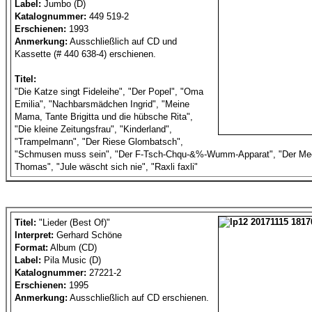
Label:
Jumbo (D)
Katalognummer:
449 519-2
Erschienen:
1993
Anmerkung:
Ausschließlich auf CD und
Kassette (# 440 638-4) erschienen.
Titel:
"Die Katze singt Fideleihe", "Der Popel", "Oma
Emilia", "Nachbarsmädchen Ingrid", "Meine
Mama, Tante Brigitta und die hübsche Rita",
"Die kleine Zeitungsfrau", "Kinderland",
"Trampelmann", "Der Riese Glombatsch",
"Schmusen muss sein", "Der F-Tsch-Chqu-&%-Wumm-Apparat", "Der Me
Thomas", "Jule wäscht sich nie", "Raxli faxli"
Titel:
"Lieder (Best Of)"
Interpret:
Gerhard Schöne
Format:
Album (CD)
Label:
Pila Music (D)
Katalognummer:
27221-2
Erschienen:
1995
Anmerkung:
Ausschließlich auf CD erschienen.