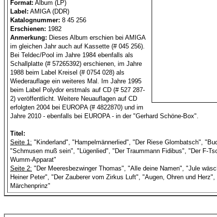
Format:
Album (LP)
Label:
AMIGA (DDR)
Katalognummer:
8 45 256
Erschienen:
1982
Anmerkung:
Dieses Album erschien bei AMIGA
im gleichen Jahr auch auf Kassette (# 045 256).
Bei Teldec/Pool im Jahre 1984 ebenfalls als
Schallplatte (# 57265392) erschienen, im Jahre
1988 beim Label Kreisel (# 0754 028) als
Wiederauflage ein weiteres Mal. Im Jahre 1995
beim Label Polydor erstmals auf CD (# 527 287-
2) veröffentlicht. Weitere Neuauflagen auf CD
erfolgten 2004 bei EUROPA (# 4822870) und im
Jahre 2010 - ebenfalls bei EUROPA - in der "Gerhard Schöne-Box".
Titel:
Seite 1:
"Kinderland", "Hampelmännerlied", "Der Riese Glombatsch", "Bud
"Schmusen muß sein", "Lügenlied", "Der Traummann Fidibus", "Der F-T
Wumm-Apparat"
Seite 2:
"Der Meeresbezwinger Thomas", "Alle deine Namen", "Jule wäscht
Heiner Peter", "Der Zauberer vom Zirkus Luft", "Augen, Ohren und Herz", "
Märchenprinz"