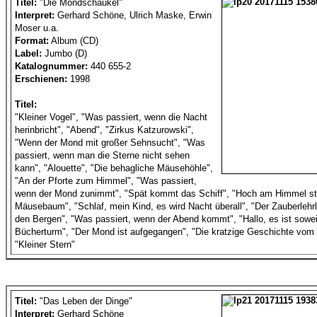
Titel:
"Die Mondschaukel"
Interpret:
Gerhard Schöne, Ulrich Maske, Erwin
Moser u.a.
Format:
Album (CD)
Label:
Jumbo (D)
Katalognummer:
440 655-2
Erschienen:
1998
Titel:
"Kleiner Vogel", "Was passiert, wenn die Nacht
herinbricht", "Abend", "Zirkus Katzurowski",
"Wenn der Mond mit großer Sehnsucht", "Was
passiert, wenn man die Sterne nicht sehen
kann", "Alouette", "Die behagliche Mäusehöhle",
"An der Pforte zum Himmel", "Was passiert,
wenn der Mond zunimmt", "Spät kommt das Schiff", "Hoch am Himmel st
Mäusebaum", "Schlaf, mein Kind, es wird Nacht überall", "Der Zauberlehrli
den Bergen", "Was passiert, wenn der Abend kommt", "Hallo, es ist sowei
Bücherturm", "Der Mond ist aufgegangen", "Die kratzige Geschichte vom k
"Kleiner Stern"
Titel:
"Das Leben der Dinge"
Interpret:
Gerhard Schöne