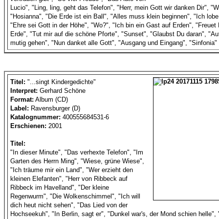
Lucio", "Ling, ling, geht das Telefon", "Herr, mein Gott wir danken Dir", "Wi
"Hosianna", "Die Erde ist ein Ball", "Alles muss klein beginnen", "Ich lob
"Ehre sei Gott in der Höhe", "Wo?", "Ich bin ein Gast auf Erden", "Freue
Erde", "Tut mir auf die schöne Pforte", "Sunset", "Glaubst Du daran", "Au
mutig gehen", "Nun danket alle Gott", "Ausgang und Eingang", "Sinfonia"
Titel:
"...singt Kindergedichte"
Interpret:
Gerhard Schöne
Format:
Album (CD)
Label:
Ravensburger (D)
Katalognummer:
400555684531-6
Erschienen:
2001
Titel:
"In dieser Minute", "Das verhexte Telefon", "Im
Garten des Herrn Ming", "Wiese, grüne Wiese",
"Ich träume mir ein Land", "Wer erzieht den
kleinen Elefanten", "Herr von Ribbeck auf
Ribbeck im Havelland", "Der kleine
Regenwurm", "Die Wolkenschimmel", "Ich will
dich heut nicht sehen", "Das Lied von der
Hochseekuh", "In Berlin, sagt er", "Dunkel war's, der Mond schien helle"