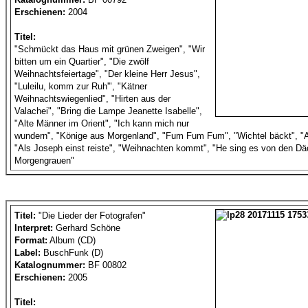
Erschienen:
2004
Titel:
"Schmückt das Haus mit grünen Zweigen", "Wir
bitten um ein Quartier", "Die zwölf
Weihnachtsfeiertage", "Der kleine Herr Jesus",
"Luleilu, komm zur Ruh'", "Kätner
Weihnachtswiegenlied", "Hirten aus der
Valachei", "Bring die Lampe Jeanette Isabelle",
"Alte Männer im Orient", "Ich kann mich nur
wundern", "Könige aus Morgenland", "Fum Fum Fum", "Wichtel bäckt", "A 
"Als Joseph einst reiste", "Weihnachten kommt", "He sing es von den Dä
Morgengrauen"
Titel:
"Die Lieder der Fotografen"
Interpret:
Gerhard Schöne
Format:
Album (CD)
Label:
BuschFunk (D)
Katalognummer:
BF 00802
Erschienen:
2005
Titel: