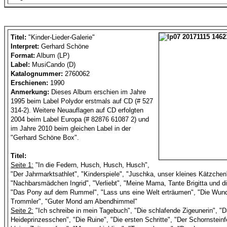
Titel:
"Kinder-Lieder-Galerie"
Interpret:
Gerhard Schöne
Format:
Album (LP)
Label:
MusiCando (D)
Katalognummer:
2760062
Erschienen:
1990
Anmerkung:
Dieses Album erschien im Jahre
1995 beim Label Polydor erstmals auf CD (# 527
314-2). Weitere Neuauflagen auf CD erfolgten
2004 beim Label Europa (# 82876 61087 2) und
im Jahre 2010 beim gleichen Label in der
"Gerhard Schöne Box".
Titel:
Seite 1:
"In die Federn, Husch, Husch, Husch",
"Der Jahrmarktsathlet", "Kinderspiele", "Juschka, unser kleines Kätzchen
"Nachbarsmädchen Ingrid", "Verliebt", "Meine Mama, Tante Brigitta und d
"Das Pony auf dem Rummel", "Lass uns eine Welt erträumen", "Die Wund
Trommler", "Guter Mond am Abendhimmel"
Seite 2:
"Ich schreibe in mein Tagebuch", "Die schlafende Zigeunerin", "
Heideprinzesschen", "Die Ruine", "Die ersten Schritte", "Der Schornstein