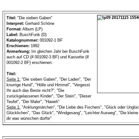
Titel:
"Die sieben Gaben"
Interpret:
Gerhard Schöne
Format:
Album (LP)
Label:
BuschFunk (D)
Katalognummer:
001092-1 BF
Erschienen:
1992
Anmerkung:
Im gleichen Jahr bei BuschFunk
auch auf CD (# 001092-3 BF) und Kassette (#
001092-2 BF) erschienen.
Titel:
Seite 1:
"Die sieben Gaben", "Der Laden", "Der
knurrige Hund", "Hölle und Himmel", "Vergesst
Ihr auch das Beste nicht?", "Die
zurückgelassenen Kinder", "Der Stein", "Dieser
Teufel", "Der Maler", "Haweh"
Seite 1:
"Anklungmärchen", "Die Liebe des Fischers", "Glück oder Unglü
Glücklichen", "Das Glück", "Windgesang", "Leichter Ausweg", "Die kleine
dir was wünschen dürfte"