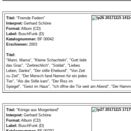
Titel:
"Fremde Federn"
Interpret:
Gerhard Schöne
Format:
Album (CD)
Label:
BuschFunk (D)
Katalognummer:
BF 00042
Erschienen:
2003
Titel:
"Mami, Mama", "Kleine Schachteln", "Gott liebt
das Gras", "Zerbrechlich", "Soldat", "Liebes
Leben, Danke", "Der stille Ehebund", "Von Zeit
zu Zeit", "Der Mensch fand Namen für ein jedes
Tier", "Als die Stille kam", "Der Riss im
Spiegel", "Geist im Haus", "Ich öffne die Tür weit am Abend", "Der Hamme
Titel:
"Könige aus Morgenland"
Interpret:
Gerhard Schöne
Format:
Album (CD)
Label:
BuschFunk (D)
Katalognummer:
BF 00792