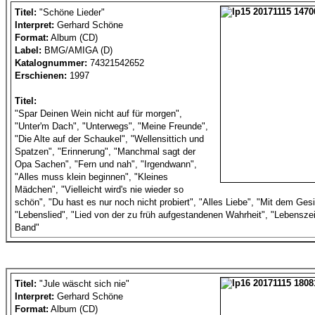
Titel:
"Schöne Lieder"
Interpret:
Gerhard Schöne
Format:
Album (CD)
Label:
BMG/AMIGA (D)
Katalognummer:
74321542652
Erschienen:
1997
Titel:
"Spar Deinen Wein nicht auf für morgen",
"Unter'm Dach", "Unterwegs", "Meine Freunde",
"Die Alte auf der Schaukel", "Wellensittich und
Spatzen", "Erinnerung", "Manchmal sagt der
Opa Sachen", "Fern und nah", "Irgendwann",
"Alles muss klein beginnen", "Kleines
Mädchen", "Vielleicht wird's nie wieder so
schön", "Du hast es nur noch nicht probiert", "Alles Liebe", "Mit dem Ges
"Lebenslied", "Lied von der zu früh aufgestandenen Wahrheit", "Lebensze
Band"
Titel:
"Jule wäscht sich nie"
Interpret:
Gerhard Schöne
Format:
Album (CD)