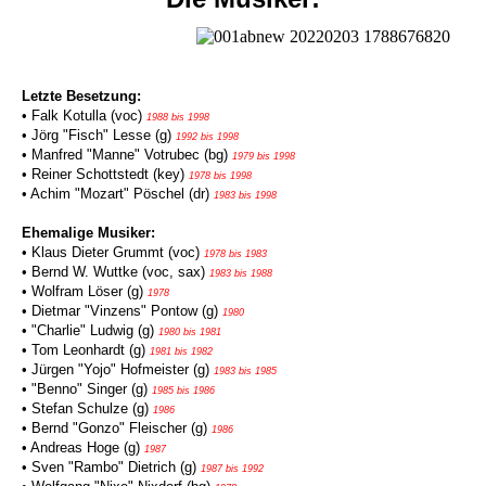
Letzte Besetzung:
• Falk Kotulla (voc)
1988 bis 1998
• Jörg "Fisch" Lesse (g)
1992 bis 1998
• Manfred "Manne" Votrubec (bg)
1979 bis 1998
• Reiner Schottstedt (key)
1978 bis 1998
• Achim "Mozart" Pöschel (dr)
1983 bis 1998
Ehemalige Musiker:
• Klaus Dieter Grummt (voc)
1978 bis 1983
• Bernd W. Wuttke (voc, sax)
1983 bis 1988
• Wolfram Löser (g)
1978
• Dietmar "Vinzens" Pontow (g)
1980
• "Charlie" Ludwig (g)
1980 bis 1981
• Tom Leonhardt (g)
1981 bis 1982
• Jürgen "Yojo" Hofmeister (g)
1983 bis 1985
• "Benno" Singer (g)
1985 bis 1986
• Stefan Schulze (g)
1986
• Bernd "Gonzo" Fleischer (g)
1986
• Andreas Hoge (g)
1987
• Sven "Rambo" Dietrich (g)
1987 bis 1992