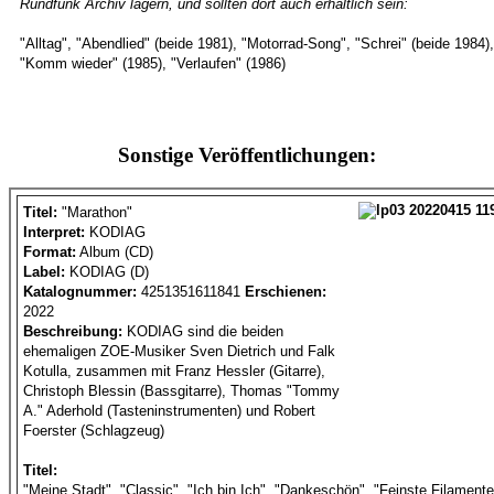
Rundfunk Archiv lagern, und sollten dort auch erhältlich sein:
"Alltag", "Abendlied" (beide 1981), "Motorrad-Song", "Schrei" (beide 1984),
"Komm wieder" (1985), "Verlaufen" (1986)
Sonstige Veröffentlichungen:
Titel:
"Marathon"
Interpret:
KODIAG
Format:
Album (CD)
Label:
KODIAG (D)
Katalognummer:
4251351611841
Erschienen:
2022
Beschreibung:
KODIAG sind die beiden
ehemaligen ZOE-Musiker Sven Dietrich und Falk
Kotulla, zusammen mit Franz Hessler (Gitarre),
Christoph Blessin (Bassgitarre), Thomas "Tommy
A." Aderhold (Tasteninstrumenten) und Robert
Foerster (Schlagzeug)
Titel:
"Meine Stadt", "Classic", "Ich bin Ich", "Dankeschön", "Feinste Filament