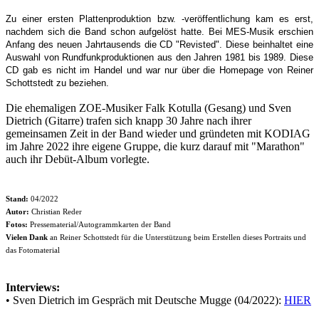
Zu einer ersten Plattenproduktion bzw. -veröffentlichung kam es erst,
nachdem sich die Band schon aufgelöst hatte. Bei MES-Musik erschien
Anfang des neuen Jahrtausends die CD "Revisted". Diese beinhaltet eine
Auswahl von Rundfunkproduktionen aus den Jahren 1981 bis 1989. Diese
CD gab es nicht im Handel und war nur über die Homepage von Reiner
Schottstedt zu beziehen.
Die ehemaligen ZOE-Musiker Falk Kotulla (Gesang) und Sven
Dietrich (Gitarre) trafen sich knapp 30 Jahre nach ihrer
gemeinsamen Zeit in der Band wieder und gründeten mit KODIAG
im Jahre 2022 ihre eigene Gruppe, die kurz darauf mit "Marathon"
auch ihr Debüt-Album vorlegte.
Stand:
04/2022
Autor:
Christian Reder
Fotos:
Pressematerial/Autogrammkarten der Band
Vielen Dank
an Reiner Schottstedt für die Unterstützung beim Erstellen dieses Portraits und
das Fotomaterial
Interviews:
• Sven Dietrich im Gespräch mit Deutsche Mugge (04/2022):
HIER