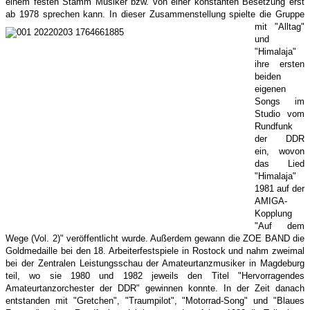
einem festen Stamm Musiker bzw. von einer konstanten Besetzung erst
ab 1978 sprechen kann.
In dieser Zusammenstellung spielte die Gruppe
mit "Alltag"
und
"Himalaja"
ihre ersten
beiden
eigenen
Songs im
Studio vom
Rundfunk
der DDR
ein, wovon
das Lied
"Himalaja"
1981 auf der
AMIGA-
Kopplung
"Auf dem
Wege (Vol. 2)" veröffentlicht wurde. Außerdem gewann die ZOE BAND die
Goldmedaille bei den 18. Arbeiterfestspiele in Rostock und nahm zweimal
bei der Zentralen Leistungsschau der Amateurtanzmusiker in Magdeburg
teil, wo sie 1980 und 1982 jeweils den Titel "Hervorragendes
Amateurtanzorchester der DDR" gewinnen konnte. In der Zeit danach
entstanden mit "Gretchen", "Traumpilot", "Motorrad-Song" und "Blaues