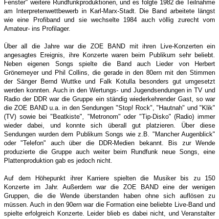
Fenster" weitere Rundfunkproduktionen, und es folgte 1982 die Teilnahme
am Interpretenwettbewerb in Karl-Marx-Stadt. Die Band arbeitete längst
wie eine Profiband und sie wechselte 1984 auch völlig zurecht vom
Amateur- ins Profilager.
Über all die Jahre war die ZOE BAND mit ihren Live-Konzerten ein
angesagtes Ereignis, ihre Konzerte waren beim Publikum sehr beliebt.
Neben eigenen Songs spielte die Band auch Lieder von Herbert
Grönemeyer und Phil Collins, die gerade in den 80ern mit den Stimmen
der Sänger Bernd Wuttke und Falk Kotulla besonders gut umgesetzt
werden konnten. Auch in den Wertungs- und Jugendsendungen in TV und
Radio der DDR war die Gruppe ein ständig wiederkehrender Gast, so war
die ZOE BAND u.a. in den Sendungen "Stop! Rock", "Hautnah" und "Klik"
(TV) sowie bei "Beatkiste", "Metronom" oder "Tip-Disko" (Radio) immer
wieder dabei, und konnte sich überall gut platzieren. Über diese
Sendungen wurden dem Publikum Songs wie z.B. "Mancher Augenblick"
oder "Telefon" auch über die DDR-Medien bekannt. Bis zur Wende
produzierte die Gruppe auch weiter beim Rundfunk neue Songs, eine
Plattenproduktion gab es jedoch nicht.
Auf dem Höhepunkt ihrer Karriere spielten die Musiker bis zu 150
Konzerte im Jahr. Außerdem war die ZOE BAND eine der wenigen
Gruppen, die die Wende überstanden haben ohne sich auflösen zu
müssen. Auch in den 90ern war die Formation eine beliebte Live-Band und
spielte erfolgreich Konzerte. Leider blieb es dabei nicht, und Veranstalter