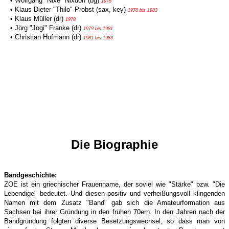
• Wolfgang "Nixe" Nixdorf (bg)
1978
• Klaus Dieter "Thilo" Probst (sax, key)
1978 bis 1983
• Klaus Müller (dr)
1978
• Jörg "Jogi" Franke (dr)
1979 bis 1981
• Christian Hofmann (dr)
1981 bis 1983
Die Biographie
Bandgeschichte:
ZOE ist ein griechischer Frauenname, der soviel wie "Stärke" bzw. "Die
Lebendige" bedeutet. Und diesen positiv und verheißungsvoll klingenden
Namen mit dem Zusatz "Band" gab sich die Amateurformation aus
Sachsen bei ihrer Gründung in den frühen 70ern. In den Jahren nach der
Bandgründung folgten diverse Besetzungswechsel, so dass man von