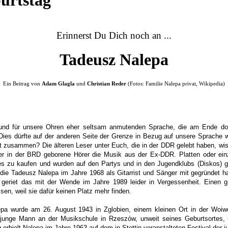
urtstag
Erinnerst Du Dich noch an ...
Tadeusz Nalepa
Ein Beitrag von
Adam Glagla
und
Christian Reder
(Fotos: Familie Nalepa privat, Wikipedia)
nd für unsere Ohren eher seltsam anmutenden Sprache, die am Ende doch
ies dürfte auf der anderen Seite der Grenze in Bezug auf unsere Sprache 
t zusammen? Die älteren Leser unter Euch, die in der DDR gelebt haben, wi
der in der BRD geborene Hörer die Musik aus der Ex-DDR. Platten oder e
s zu kaufen und wurden auf den Partys und in den Jugendklubs (Diskos) g
e Tadeusz Nalepa im Jahre 1968 als Gitarrist und Sänger mit gegründet hat
 geriet das mit der Wende im Jahre 1989 leider in Vergessenheit. Einen g
sen, weil sie dafür keinen Platz mehr finden.
pa wurde am 26. August 1943 in Zglobien, einem kleinen Ort in der Woiw
r junge Mann an der Musikschule in Rzeszów, unweit seines Geburtsortes, u
erhielt Nalepa im Jahre 1963 auf dem in Stettin veranstalteten Festival der ju