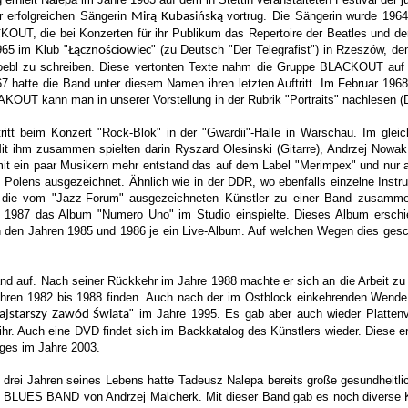
r erfolgreichen Sängerin
vortrug. Die Sängerin wurde 196
Mirą Kubasińską
UT, die bei Konzerten für ihr Publikum das Repertoire der Beatles und der
65 im Klub "
" (zu Deutsch "Der Telegrafist") in Rzeszów, d
Łącznościowiec
bl zu schreiben. Diese vertonten Texte nahm die Gruppe BLACKOUT auf und
67 hatte die Band unter diesem Namen ihren letzten Auftritt. Im Februar 19
OUT kann man in unserer Vorstellung in der Rubrik "Portraits" nachlesen (D
itt beim Konzert "Rock-Blok" in der "Gwardii"-Halle in Warschau. Im gleic
Mit ihm zusammen spielten darin Ryszard Olesinski (Gitarre), Andrzej Nowa
it ein paar Musikern mehr entstand das auf dem Label "Merimpex" und nur au
 Polens ausgezeichnet. Ähnlich wie in der DDR, wo ebenfalls einzelne Instr
ie vom "Jazz-Forum" ausgezeichneten Künstler zu einer Band zusammen 
1987 das Album "Numero Uno" im Studio einspielte. Dieses Album erschie
n den Jahren 1985 und 1986 je ein Live-Album. Auf welchen Wegen dies geschah
nd auf. Nach seiner Rückkehr im Jahre 1988 machte er sich an die Arbeit zu 
n 1982 bis 1988 finden. Auch nach der im Ostblock einkehrenden Wende ver
" im Jahre 1995.
Es gab aber auch wieder Plattenv
ajstarszy Zawód Świata
ihr. Auch eine DVD findet sich im Backkatalog des Künstlers wieder. Diese e
ges im Jahre 2003.
n drei Jahren seines Lebens hatte Tadeusz Nalepa bereits große gesundheitl
 BLUES BAND von Andrzej Malcherk. Mit dieser Band gab es noch diverse Ko