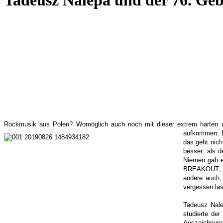
Tadeusz Nalepa und der 76. Geb
Rockmusik aus Polen? Womöglich auch noch mit dieser extrem harten u
aufkommen: D
das geht nich
besser, als 
Niemen gab e
BREAKOUT, di
andere auch,
vergessen las
Tadeusz Nale
studierte de
Auszeichnung 