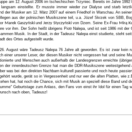
ruppe am 12. August 2006 im tschechischen Trzyniec. Bereits im Jahre 1992 b
n langsam einstellte. Er musste immer wieder zur Dialyse und starb letzt
nd der Musiker am 12. März 2007 auf einem Friedhof in Warschau. An seiner
ollegen aus der polnischen Musikszene teil, u.a. Józef Skrzek von SBB, 
tor
und
von Dzem. Seine Ex-Frau
Marek Gaszyński
Jerzy Styczyński
Mirą K
hre vor ihm. Der Sohn heißt übrigens Piotr Nalepa, und ist seit 1986 mit d
ammen Musik. In der Stadt, in der Tadeusz Nalepa einst studierte, steht sei
tadt des Ortes aufgestellt wurde.
26. August wäre Tadeusz Nalepa 76 Jahre alt geworden. Es ist zwar kein ru
sich einer unserer Leser, der diesen Musiker nicht vergessen hat und seine Mu
ktionierte und Menschen auch außerhalb der Landesgrenzen erreichte (übrigen
den der innerdeutschen Grenze hat man die DDR-Musikszene weitestgehend al
r was bei den direkten Nachbarn kulturell passierte und noch heute passiert, 
 gehört wurde, gerät so in Vergessenheit und nur wer die alten Platten, wi
hen hat, hat noch die Chance, sich mit Musik an speziell diese Band und die
mme" Geburtstage zum Anlass, den Fans von einst ihr Idol für einen Tag wied
wunsch nach oben, Tadeusz!