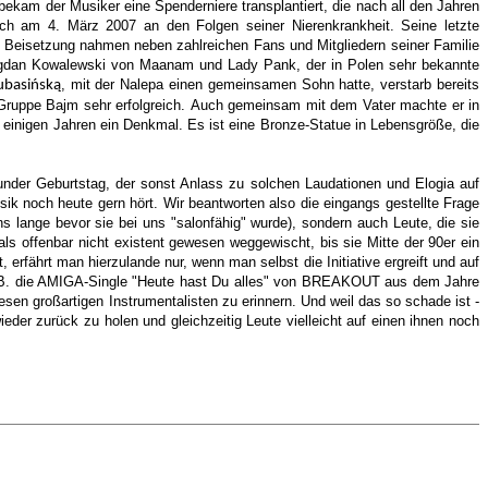
ekam der Musiker eine Spenderniere transplantiert, die nach all den Jahren
lich am 4. März 2007 an den Folgen seiner Nierenkrankheit. Seine letzte
 Beisetzung nahmen neben zahlreichen Fans und Mitgliedern seiner Familie
Bogdan Kowalewski von Maanam und Lady Pank, der in Polen sehr bekannte
, mit der Nalepa einen gemeinsamen Sohn hatte, verstarb bereits
ubasińską
er Gruppe Bajm sehr erfolgreich. Auch gemeinsam mit dem Vater machte er in
t einigen Jahren ein Denkmal. Es ist eine Bronze-Statue in Lebensgröße, die
nder Geburtstag, der sonst Anlass zu solchen Laudationen und Elogia auf
sik noch heute gern hört. Wir beantworten also die eingangs gestellte Frage
s lange bevor sie bei uns "salonfähig" wurde), sondern auch Leute, die sie
s offenbar nicht existent gewesen weggewischt, bis sie Mitte der 90er ein
erfährt man hierzulande nur, wenn man selbst die Initiative ergreift und auf
e z.B. die AMIGA-Single "Heute hast Du alles" von BREAKOUT aus dem Jahre
sen großartigen Instrumentalisten zu erinnern. Und weil das so schade ist -
er zurück zu holen und gleichzeitig Leute vielleicht auf einen ihnen noch