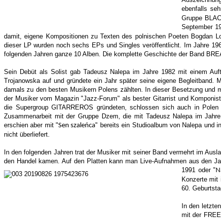
ebenfalls seh
Gruppe BLACKO
September 19
damit, eigene Kompositionen zu Texten des polnischen Poeten Bogdan Loe
dieser LP wurden noch sechs EPs und Singles veröffentlicht. Im Jahre 19
folgenden Jahren ganze 10 Alben. Die komplette Geschichte der Band BREAK
Sein Debüt als Solist gab Tadeusz Nalepa im Jahre 1982 mit einem Auftr
Trojanowska auf und gründete ein Jahr später seine eigene Begleitband. 
damals zu den besten Musikern Polens zählten. In dieser Besetzung und m
der Musiker vom Magazin "Jazz-Forum" als bester Gitarrist und Komponist
die Supergroup GITARREROS gründeten, schlossen sich auch in Polen d
Zusammenarbeit mit der Gruppe Dzem, die mit Tadeusz Nalepa im Jahre 
erschien aber mit "
" bereits ein Studioalbum von Nalepa und i
Sen szaleńca
nicht überliefert.
In den folgenden Jahren trat der Musiker mit seiner Band vermehrt im Ausla
den Handel kamen. Auf den Platten kann man Live-Aufnahmen aus den Jahre
1991 oder "
N
Konzerte mit 
60. Geburtsta
In den letzte
mit der FREE