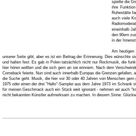
spielte die G
ihre Funktio
Ruhestätte fa
auch viele K
Radiomodera
eineinhalb Ja
den 90ern zus
in der Innens
Am heutigen 
unserer Seite gibt, aber es ist ein Beitrag der Erinnerung. Dies wünschte 
und halten fest: Es gab in Polen tatsächlich nicht nur Rockmusik, die fun
hier hören wollten und die sich gern an sie erinnern. Nach dem Verschwin
Comeback feierte. Nun sind auch innerhalb Europas die Grenzen gefallen, abe
die Suche geht. Musik, die hier vor 30 oder 40 Jahren von Menschen gern
1975 oder einen der drei "Hallo"-Sampler aus dem Jahre 1973 im Schrank ste
für meinen Geschmack auch ein Stück weit ignorant - nehmen wir auch "kru
nicht bekannten Künstler aufmerksam zu machen. In diesem Sinne: Glück