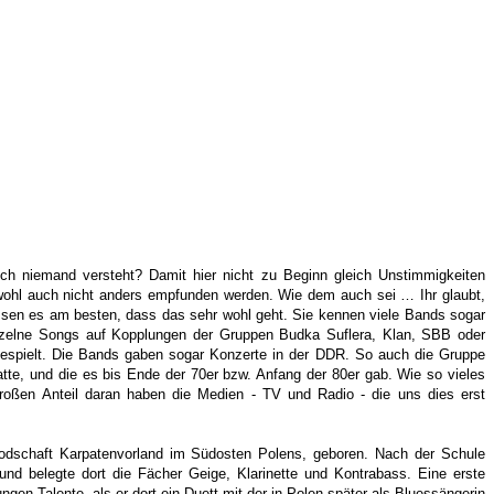
 niemand versteht? Damit hier nicht zu Beginn gleich Unstimmigkeiten
wohl auch nicht anders empfunden werden.
Wie dem auch sei … Ihr glaubt,
ssen es am besten, dass das sehr wohl geht. Sie kennen viele Bands sogar
inzelne Songs auf Kopplungen der Gruppen Budka Suflera, Klan, SBB oder
espielt. Die Bands gaben sogar Konzerte in der DDR. So auch die Gruppe
te, und die es bis Ende der 70er bzw. Anfang der 80er gab. Wie so vieles
roßen Anteil daran haben die Medien - TV und Radio - die uns dies erst
odschaft Karpatenvorland im Südosten Polens, geboren. Nach der Schule
nd belegte dort die Fächer Geige, Klarinette und Kontrabass. Eine erste
ngen Talente, als er dort ein Duett mit der in Polen später als Bluessängerin