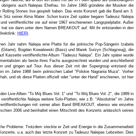
4 übrigens auch Nalepas Ehefrau. Im Jahre 1965 gründete der Musiker die
 Rolling Stones live gespielt haben. Das erste Konzert gab die Band am 3.
em Sitz seiner Alma Mater. Schon kurze Zeit später begann Tadeusz Nalepa
 veröffentlichte sie auf einer 1967 erschienenen Langspielplatte. Außer
68 trat sie dann unter dem Namen BREAKOUT auf. Mit ihr entstanden in den
irektlink:
HIER
).
hen Jahr nahm Nalepa eine Platte für die polnische Pop-Sängerin Izabela
k (Gitarre), Bogdan Kowalewski (Bass) und Marek Surzyn (Schlagzeug), die
f Kassette veröffentlichte Album "Tadeusz Nalepa". Ein Jahr später wurde
umentalisten als beste ihres Fachs ausgezeichnet wurden und anschließend
und gingen auf Tour. Aus dieser Zeit mit der Supergroup entstand die
n im Jahre 1988 beim polnischen Label "Polskie Nagrania Muza". Vorher
, und ob diese Platten offiziell oder "unter der Hand" erschienen, ist hier
den Live-Alben "To Mój Blues Vol. 1" und "To Mój Blues Vol. 2", die 1989 in
öffentlichte Nalepa weitere Solo-Platten, wie z.B. "Absolutnie" im Jahre
eröffentlichungen mit seiner alten Band BREAKOUT, ebenso wie einzelne
rschien 2006 und beinhaltet einen Mitschnitt des Konzerts anlässlich seines
iche Probleme. Trotzdem steckte er Zeit und Energie in die Zusammenarbeit
nzerte, u.a. auch das letzte Konzert zu Tadeusz Nalepas Lebzeiten. Dies