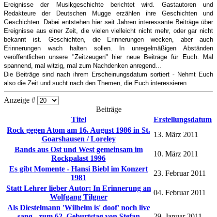
Ereignisse der Musikgeschichte berichtet wird. Gastautoren und
Redakteure der Deutschen Mugge erzählen ihre Geschichten und
Geschichten. Dabei entstehen hier seit Jahren interessante Beiträge über
Ereignisse aus einer Zeit, die vielen vielleicht nicht mehr, oder gar nicht
bekannt ist. Geschichten, die Erinnerungen wecken, aber auch
Erinnerungen wach halten sollen. In unregelmäßigen Abständen
veröffentlichen unsere "Zeitzeugen" hier neue Beiträge für Euch. Mal
spannend, mal witzig, mal zum Nachdenken anregend...
Die Beiträge sind nach ihrem Erscheinungsdatum sortiert - Nehmt Euch
also die Zeit und sucht nach den Themen, die Euch interessieren.
Anzeige #
Beiträge
Titel
Erstellungsdatum
Rock gegen Atom am 16. August 1986 in St.
13. März 2011
Goarshausen / Loreley
Bands aus Ost und West gemeinsam im
10. März 2011
Rockpalast 1996
Es gibt Momente - Hansi Biebl im Konzert
23. Februar 2011
1981
Statt Lehrer lieber Autor: In Erinnerung an
04. Februar 2011
Wolfgang Tilgner
Als Diestelmann 'Wilhelm is' doof' noch live
sang - zum 62. Geburtstag von Stefan
29. Januar 2011