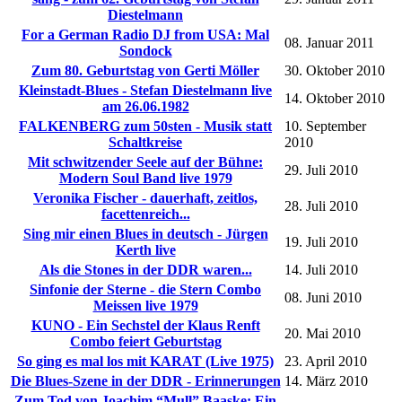
Diestelmann
For a German Radio DJ from USA: Mal
08. Januar 2011
Sondock
Zum 80. Geburtstag von Gerti Möller
30. Oktober 2010
Kleinstadt-Blues - Stefan Diestelmann live
14. Oktober 2010
am 26.06.1982
FALKENBERG zum 50sten - Musik statt
10. September
Schaltkreise
2010
Mit schwitzender Seele auf der Bühne:
29. Juli 2010
Modern Soul Band live 1979
Veronika Fischer - dauerhaft, zeitlos,
28. Juli 2010
facettenreich...
Sing mir einen Blues in deutsch - Jürgen
19. Juli 2010
Kerth live
Als die Stones in der DDR waren...
14. Juli 2010
Sinfonie der Sterne - die Stern Combo
08. Juni 2010
Meissen live 1979
KUNO - Ein Sechstel der Klaus Renft
20. Mai 2010
Combo feiert Geburtstag
So ging es mal los mit KARAT (Live 1975)
23. April 2010
Die Blues-Szene in der DDR - Erinnerungen
14. März 2010
Zum Tod von Joachim “Mull” Baaske: Ein