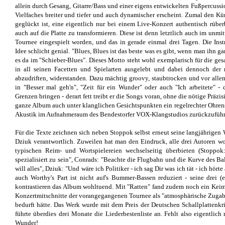
allein durch Gesang, Gitarre/Bass und einer eigens entwickelten Fußpercussi
Vielfaches breiter und tiefer und auch dynamischer erscheint. Zumal den Kü
geglückt ist, eine eigentlich nur bei einem Live-Konzert authentisch rübe
auch auf die Platte zu transformieren. Diese ist denn letztlich auch im unm
Tournee eingespielt worden, und das in gerade einmal drei Tagen. Die In
Idee schlicht genial. "Blues, Blues ist das beste was es gibt, wenn man ihn g
es da im "Schieber-Blues". Dieses Motto steht wohl exemplarisch für die ge
in all seinen Facetten und Spielarten ausgelebt und dabei dennoch der n
abzudriften, widerstanden. Dazu mächtig groovy, staubtrocken und vor allem
in "Besser mal geh'n", "Zeit für ein Wunder" oder auch "Ich arbeitete" 
Grenzen bringen - derart fett treibt er die Songs voran, ohne die nötige Präzi
ganze Album auch unter klanglichen Gesichtspunkten ein regelrechter Ohren
Akustik im Aufnahmeraum des Bendestorfer VOX-Klangstudios zurückzuführe
Für die Texte zeichnen sich neben Stoppok selbst erneut seine langjährige
Dziuk verantwortlich. Zuweilen hat man den Eindruck, alle drei Autoren woll
typischen Reim- und Wortspielereien wechselseitig überbieten (Stoppok: 
spezialisiert zu sein", Conrads: "Beachte die Flugbahn und die Kurve des Ball
will alles", Dziuk: "Und wäre ich Politiker - ich sag Dir was ich tät - ich hört
auch Worthy's Part ist nicht auf's Bummer-Bassen reduziert - seine drei 
kontrastieren das Album wohltuend. Mit "Ratten" fand zudem noch ein Kei
Konzertmitschnitte der vorangegangenen Tournee als "atmosphärische Zugab
bedurft hätte. Das Werk wurde mit dem Preis der Deutschen Schallplattenkri
führte überdies drei Monate die Liederbestenliste an. Fehlt also eigentlich
Wunder!