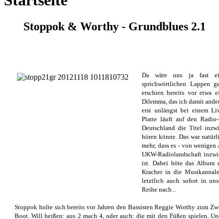
Startseite
Stoppok & Worthy - Grundblues 2.1
Da wäre uns ja fast ein
sprichwörtlichen Lappen 
erschien bereits vor etwa 
Dilemma, das ich damit andeu
erst unlängst bei einem Liv
Platte läuft auf den Radio
Deutschland die Titel inzw
hören könne. Das war natürl
mehr, dass es - von wenigen
UKW-Radiolandschaft inzwis
ist. Dabei böte das Album d
Kracher in die Musikannal
letztlich auch sofort in uns
Reihe nach...
Stoppok holte sich bereits vor Jahren den Bassisten Reggie Worthy zum Zwe
Boot. Will heißen: aus 2 mach 4, oder auch: die mit den Füßen spielen. U