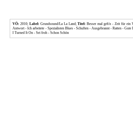
VÖ:
2010;
Label:
Grundsound/La La Land;
Titel:
Besser mal geh'n - Zeit für ein
Antwort - Ich arbeitete - Spezialisten Blues - Schuften - Ausgebrannt - Ratten - Gute L
I Turned It On - Sei froh - Schon Schön