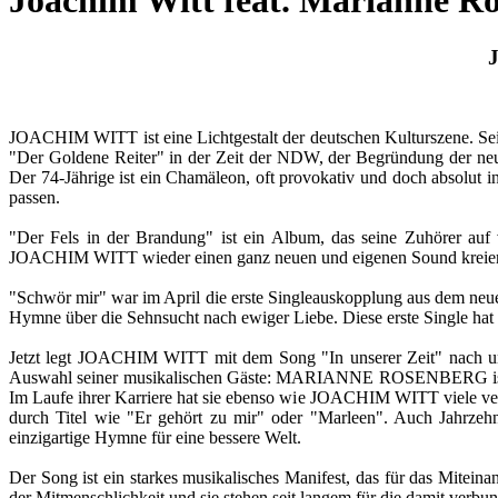
Joachim Witt feat. Marianne Ros
J
JOACHIM WITT ist eine Lichtgestalt der deutschen Kulturszene. Seit 
"Der Goldene Reiter" in der Zeit der NDW, der Begründung der neue
Der 74-Jährige ist ein Chamäleon, oft provokativ und doch absolut
passen.
"Der Fels in der Brandung" ist ein Album, das seine Zuhörer au
JOACHIM WITT wieder einen ganz neuen und eigenen Sound kreiert, d
"Schwör mir" war im April die erste Singleauskopplung aus dem neue
Hymne über die Sehnsucht nach ewiger Liebe. Diese erste Single hat 
Jetzt legt JOACHIM WITT mit dem Song "In unserer Zeit" nach und
Auswahl seiner musikalischen Gäste: MARIANNE ROSENBERG ist ei
Im Laufe ihrer Karriere hat sie ebenso wie JOACHIM WITT viele versc
durch Titel wie "Er gehört zu mir" oder "Marleen". Auch Jahrzehn
einzigartige Hymne für eine bessere Welt.
Der Song ist ein starkes musikalisches Manifest, das für das Miteinan
der Mitmenschlichkeit und sie stehen seit langem für die damit verbu