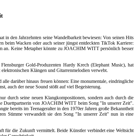
it
hat in den Jahrzehnten seine Wandelbarkeit bewiesen: Von seinen Hits
en beim Wacken oder auch seiner jüngst entdeckten TikTok Karriere:
 Album an. Keine Metapher könnte zu JOACHIM WITT persönlich besser
 Flensburger Gold-Produzenten Hardy Krech (Elephant Music), hat
 elektronischen Klängen und Gitarrenmelodien verwebt.
 alle darüber hinaus freuen können: Eine monumentale, eindringliche
st, auch der neue Sound stößt auf viel Begeisterung.
nur durch seine neuen Klangkompositionen, sondern auch durch die
e Duettpartnerin von JOACHIM WITT beim Song "In unserer Zeit".
ngte bereits im Teenageralter in den 1970er Jahren große Bekanntheit
aren Stimme verwandelt sie den Song "In unserer Zeit" nun in eine
ft für die Zukunft vermittelt. Beide Künstler verbindet eine Weltsicht
ler Gerechtigkeit.