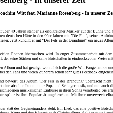
enberg - In unserer Zeit
oachim Witt feat. Marianne Rosenberg - In unserer Ze
über 40 Jahren steht er als erfolgreicher Musiker auf der Bühne und 
n deutschen Härte in den 90er Jahren mit "Die Flut", seinen Auftritt
 integer. Jetzt kündigt er mit "Der Fels in der Brandung" ein neues
f vielen Ebenen überraschen wird. In enger Zusammenarbeit mit dem
er seine Stärken und seine Botschaften in eindrucksvoller Weise mit
n Album und hat gezeigt, worauf sich die große Witt-Fangemeinde und
bei den Fans und vielen Zuhörern schon sehr gutes Feedback eingeheim
 beweist: das Album "Der Fels in der Brandung" überrascht nicht 
ne absolute Ikone in der Pop- und Schlagermusik, und nun auch di
hiedenen musikalischen Einflüsse in ihren Songs verarbeitet. Sie erla
te später ist ihre Popularität ungebrochen. Mit ihrer unverwechselb
der statt des Gegeneinanders steht. Ein Lied, das eine positive Botscha
ndenen Werte und den Wunsch nach Gleichstellung, Solidarität und sozia