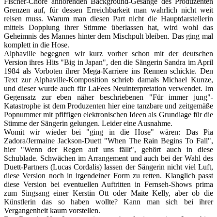
Fischer-Chöre anhörenden Background-Gesänge des Produzenten
Grenzen auf, für dessen Erreichbarkeit man wahrlich nicht weit
reisen muss. Warum man diesen Part nicht die Hauptdarstellerin
mittels Dopplung ihrer Stimme überlassen hat, wird wohl das
Geheimnis des Mannes hinter dem Mischpult bleiben. Das ging mal
komplett in die Hose.
Alphaville begegnen wir kurz vorher schon mit der deutschen
Version ihres Hits "Big in Japan", den die Sängerin Sandra im April
1984 als Vorboten ihrer Mega-Karriere ins Rennen schickte. Den
Text zur Alphaville-Komposition schrieb damals Michael Kunze,
und dieser wurde auch für LaFees Neuinterpretation verwendet. Im
Gegensatz zur eben näher beschriebenen "Für immer jung"-
Katastrophe ist dem Produzenten hier eine tanzbare und zeitgemäße
Popnummer mit pfiffigen elektronischen Ideen als Grundlage für die
Stimme der Sängerin gelungen. Leider eine Ausnahme.
Womit wir wieder bei "ging in die Hose" wären: Das Pia
Zadora/Jermaine Jackson-Duett "When The Rain Begins To Fall",
hier "Wenn der Regen auf uns fällt", gehört auch in diese
Schublade. Schwächen im Arrangement und auch bei der Wahl des
Duett-Partners (Lucas Cordalis) lassen der Sängerin nicht viel Luft,
diese Version noch in irgendeiner Form zu retten. Klanglich passt
diese Version bei eventuellen Auftritten in Fernseh-Shows prima
zum Singsang einer Kerstin Ott oder Maite Kelly, aber ob die
Künstlerin das so haben wollte? Kann man sich bei ihrer
Vergangenheit kaum vorstellen.