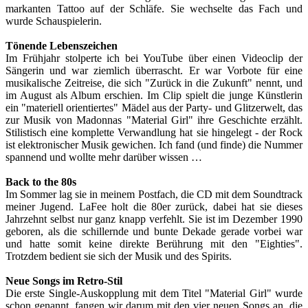
markanten Tattoo auf der Schläfe. Sie wechselte das Fach und
wurde Schauspielerin.
Tönende Lebenszeichen
Im Frühjahr stolperte ich bei YouTube über einen Videoclip der
Sängerin und war ziemlich überrascht. Er war Vorbote für eine
musikalische Zeitreise, die sich "Zurück in die Zukunft" nennt, und
im August als Album erschien. Im Clip spielt die junge Künstlerin
ein "materiell orientiertes" Mädel aus der Party- und Glitzerwelt, das
zur Musik von Madonnas "Material Girl" ihre Geschichte erzählt.
Stilistisch eine komplette Verwandlung hat sie hingelegt - der Rock
ist elektronischer Musik gewichen. Ich fand (und finde) die Nummer
spannend und wollte mehr darüber wissen …
Back to the 80s
Im Sommer lag sie in meinem Postfach, die CD mit dem Soundtrack
meiner Jugend. LaFee holt die 80er zurück, dabei hat sie dieses
Jahrzehnt selbst nur ganz knapp verfehlt. Sie ist im Dezember 1990
geboren, als die schillernde und bunte Dekade gerade vorbei war
und hatte somit keine direkte Berührung mit den "Eighties".
Trotzdem bedient sie sich der Musik und des Spirits.
Neue Songs im Retro-Stil
Die erste Single-Auskopplung mit dem Titel "Material Girl" wurde
schon genannt, fangen wir darum mit den vier neuen Songs an, die