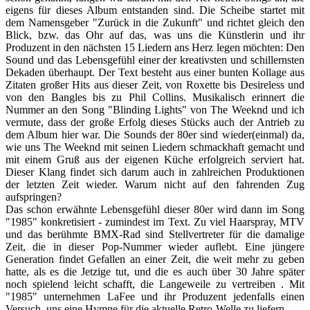
eigens für dieses Album entstanden sind. Die Scheibe startet mit
dem Namensgeber "Zurück in die Zukunft" und richtet gleich den
Blick, bzw. das Ohr auf das, was uns die Künstlerin und ihr
Produzent in den nächsten 15 Liedern ans Herz legen möchten: Den
Sound und das Lebensgefühl einer der kreativsten und schillernsten
Dekaden überhaupt. Der Text besteht aus einer bunten Kollage aus
Zitaten großer Hits aus dieser Zeit, von Roxette bis Desireless und
von den Bangles bis zu Phil Collins. Musikalisch erinnert die
Nummer an den Song "Blinding Lights" von The Weeknd und ich
vermute, dass der große Erfolg dieses Stücks auch der Antrieb zu
dem Album hier war. Die Sounds der 80er sind wieder(einmal) da,
wie uns The Weeknd mit seinen Liedern schmackhaft gemacht und
mit einem Gruß aus der eigenen Küche erfolgreich serviert hat.
Dieser Klang findet sich darum auch in zahlreichen Produktionen
der letzten Zeit wieder. Warum nicht auf den fahrenden Zug
aufspringen?
Das schon erwähnte Lebensgefühl dieser 80er wird dann im Song
"1985" konkretisiert - zumindest im Text. Zu viel Haarspray, MTV
und das berühmte BMX-Rad sind Stellvertreter für die damalige
Zeit, die in dieser Pop-Nummer wieder auflebt. Eine jüngere
Generation findet Gefallen an einer Zeit, die weit mehr zu geben
hatte, als es die Jetzige tut, und die es auch über 30 Jahre später
noch spielend leicht schafft, die Langeweile zu vertreiben . Mit
"1985" unternehmen LaFee und ihr Produzent jedenfalls einen
Versuch, uns eine Hymne für die aktuelle Retro-Welle zu liefern.