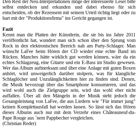
Den Rest der Neu-Interpretationen möge der interessierte Leser bitte
selbst entdecken und erkunden und dabei ebenso für sich
entscheiden, ob der Rezensent mit seinem Urteil richtig liegt oder zu
hart mit der "Produktionsfirma" ins Gericht gegangen ist.
Fazit
Kennt man die Platten der Künstlerin, die sie bis ins Jahre 2011
veröffentlicht hat, wundert man sich schon über den Sprung vom
Rock in den elektronischen Bereich nah am Party-Schlager. Man
wünscht LaFee beim Hören der CD wieder eine echte Band im
Rücken. Manches hätte wirklich gut werden können, wäre da ein
echtes Schlagzeug, eine Gitarre und ein E-Bass im Studio gewesen.
Wer das Album aufmerksam und über eine Anlage mit guten Boxen
anhört, wird unweigerlich darüber stolpern, was für klangliche
Schlaglöcher und Unzulänglichkeiten hier zu finden sind. Denen,
die Musik bevorzugt über das Smartphone konsumieren, und das
wird wohl auch die Zielgruppe sein, wird das wohl eher nicht
auffallen. Über all den Mängeln in der Musik steht jedoch die
Gesangsleistung von LaFee, die aus Liedern wie "Für immer jung"
keinen Komplettausfall hat werden lassen. So lässt sich das Hören
dieses Albums auch nur mit dem Verzehr eines Châteauneuf-du-
Pape Rouge aus ´nem Pappbecher vergleichen.
(Christian Reder)