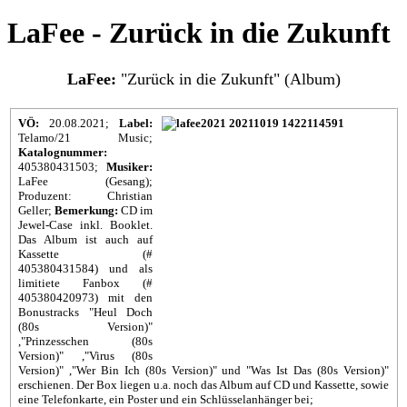
LaFee - Zurück in die Zukunft
LaFee:
"Zurück in die Zukunft" (Album)
VÖ:
20.08.2021;
Label:
Telamo/21 Music;
Katalognummer:
405380431503;
Musiker:
LaFee (Gesang);
Produzent: Christian
Geller;
Bemerkung:
CD im
Jewel-Case inkl. Booklet.
Das Album ist auch auf
Kassette (#
405380431584) und als
limitiete Fanbox (#
405380420973) mit den
Bonustracks "Heul Doch
(80s Version)"
,"Prinzesschen (80s
Version)" ,"Virus (80s
Version)" ,"Wer Bin Ich (80s Version)" und "Was Ist Das (80s Version)"
erschienen. Der Box liegen u.a. noch das Album auf CD und Kassette, sowie
eine Telefonkarte, ein Poster und ein Schlüsselanhänger bei;