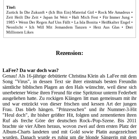
Titel:
Zurück In Die Zukunft • (Ich Bin Ein) Material Girl • Rock Me Amadeus •
Zeit Heilt Die Zeit • Japan Ist Weit • Halt Mich Fest • Für Immer Jung •
1985 • Wenn Der Regen Auf Uns Fällt • La Isla Bonita • Heißkalter Engel •
Neonlicht • Ich Will Mit Jemandem Tanzen • Herz Aus Glas • Drei
Millionen Likes
Rezension:
LaFee? Da war doch was?
Genau! Als 16-jährige debütierte Christina Klein als LaFee mit dem
Song "Virus", in dessen Text sie ihrer einstmals besten Freundin
sämtliche biblischen Plagen an den Hals wünschte, weil diese sich
unerbetener Weise ihren Freund für eine Spritztour unterm Federbett
ausgeliehen hatte. Zu rockigen Klängen litt man gemeinsam mit ihr
und war entzückt von dieser frischen und kessen Art der jungen
Frau. Das blieb hängen. "Prinzesschen" und ihr Nummer-3-Hit
"Heul doch", ihr bisher größter Hit, folgten und zementierten ihren
Ruf als freche Göre der deutschen Rock-/Pop-Szene. Bis 2011
brachte sie vier Alben heraus, wovon zwei auf dem ersten Platz der
Album-Charts landeten und mit Gold sowie Platin ausgezeichnet
wurden. Danach wurde es ruhig um die blonde Sängerin mit dem