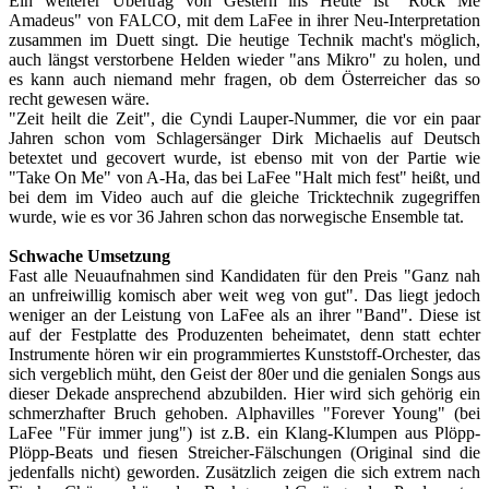
Ein weiterer Übertrag von Gestern ins Heute ist "Rock Me
Amadeus" von FALCO, mit dem LaFee in ihrer Neu-Interpretation
zusammen im Duett singt. Die heutige Technik macht's möglich,
auch längst verstorbene Helden wieder "ans Mikro" zu holen, und
es kann auch niemand mehr fragen, ob dem Österreicher das so
recht gewesen wäre.
"Zeit heilt die Zeit", die Cyndi Lauper-Nummer, die vor ein paar
Jahren schon vom Schlagersänger Dirk Michaelis auf Deutsch
betextet und gecovert wurde, ist ebenso mit von der Partie wie
"Take On Me" von A-Ha, das bei LaFee "Halt mich fest" heißt, und
bei dem im Video auch auf die gleiche Tricktechnik zugegriffen
wurde, wie es vor 36 Jahren schon das norwegische Ensemble tat.
Schwache Umsetzung
Fast alle Neuaufnahmen sind Kandidaten für den Preis "Ganz nah
an unfreiwillig komisch aber weit weg von gut". Das liegt jedoch
weniger an der Leistung von LaFee als an ihrer "Band". Diese ist
auf der Festplatte des Produzenten beheimatet, denn statt echter
Instrumente hören wir ein programmiertes Kunststoff-Orchester, das
sich vergeblich müht, den Geist der 80er und die genialen Songs aus
dieser Dekade ansprechend abzubilden. Hier wird sich gehörig ein
schmerzhafter Bruch gehoben. Alphavilles "Forever Young" (bei
LaFee "Für immer jung") ist z.B. ein Klang-Klumpen aus Plöpp-
Plöpp-Beats und fiesen Streicher-Fälschungen (Original sind die
jedenfalls nicht) geworden. Zusätzlich zeigen die sich extrem nach