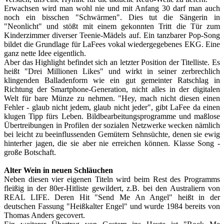
Erwachsen wird man wohl nie und mit Anfang 30 darf man auch
noch ein bisschen "Schwärmen". Dies tut die Sängerin in
"Neonlicht" und stößt mit einem gekonnten Tritt die Tür zum
Kinderzimmer diverser Teenie-Mädels auf. Ein tanzbarer Pop-Song
bildet die Grundlage für LaFees vokal wiedergegebenes EKG. Eine
ganz nette Idee eigentlich.
Aber das Highlight befindet sich an letzter Position der Titelliste. Es
heißt "Drei Millionen Likes" und wirkt in seiner zerbrechlich
klingenden Balladenform wie ein gut gemeinter Ratschlag in
Richtung der Smartphone-Generation, nicht alles in der digitalen
Welt für bare Münze zu nehmen. "Hey, mach nicht diesen einen
Fehler - glaub nicht jedem, glaub nicht jeder", gibt LaFee da einen
klugen Tipp fürs Leben. Bildbearbeitungsprogramme und maßlose
Übertreibungen in Profilen der sozialen Netzwerke wecken nämlich
bei leicht zu beeinflussenden Gemütern Sehnsüchte, denen sie ewig
hinterher jagen, die sie aber nie erreichen können. Klasse Song -
große Botschaft.
Alter Wein in neuen Schläuchen
Neben diesen vier eigenen Titeln wird beim Rest des Programms
fleißig in der 80er-Hitliste gewildert, z.B. bei den Australiern von
REAL LIFE. Deren Hit "Send Me An Angel" heißt in der
deutschen Fassung "Heißkalter Engel" und wurde 1984 bereits von
Thomas Anders gecovert.