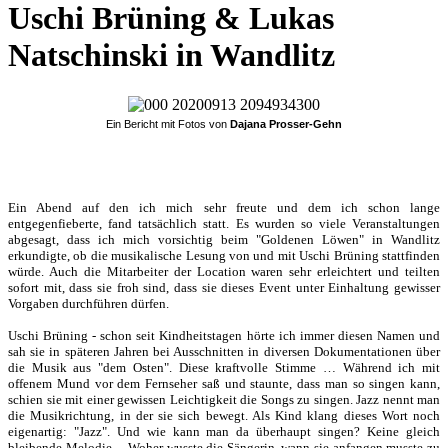
Uschi Brüning & Lukas
Natschinski in Wandlitz
Ein Bericht mit Fotos von
Dajana Prosser-Gehn
Ein Abend auf den ich mich sehr freute und dem ich schon lange
entgegenfieberte, fand tatsächlich statt. Es wurden so viele Veranstaltungen
abgesagt, dass ich mich vorsichtig beim "Goldenen Löwen" in Wandlitz
erkundigte, ob die musikalische Lesung von und mit Uschi Brüning stattfinden
würde. Auch die Mitarbeiter der Location waren sehr erleichtert und teilten
sofort mit, dass sie froh sind, dass sie dieses Event unter Einhaltung gewisser
Vorgaben durchführen dürfen.
Uschi Brüning - schon seit Kindheitstagen hörte ich immer diesen Namen und
sah sie in späteren Jahren bei Ausschnitten in diversen Dokumentationen über
die Musik aus "dem Osten". Diese kraftvolle Stimme … Während ich mit
offenem Mund vor dem Fernseher saß und staunte, dass man so singen kann,
schien sie mit einer gewissen Leichtigkeit die Songs zu singen. Jazz nennt man
die Musikrichtung, in der sie sich bewegt. Als Kind klang dieses Wort noch
eigenartig: "Jazz". Und wie kann man da überhaupt singen? Keine gleich
bleibende Melodie ... Woher wusste die Sängerin, wann sie anfangen musste zu