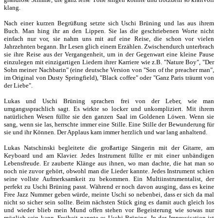
klang.
Nach einer kurzen Begrüßung setzte sich Uschi Brüning und las aus ihrem
Buch. Man hing ihr an den Lippen. Sie las die geschriebenen Worte nicht
einfach nur vor, sie nahm uns mit auf eine Reise, die schon vor vielen
Jahrzehnten begann. Ihr Lesen glich einem Erzählen. Zwischendurch unterbrach
sie ihre Reise aus der Vergangenheit, um in der Gegenwart eine kleine Pause
einzulegen mit einzigartigen Liedern ihrer Karriere wie z.B. "Nature Boy", "Der
Sohn meiner Nachbarin" (eine deutsche Version von "Son of the preacher man",
im Original von Dusty Springfield), "Black coffee" oder "Ganz Paris träumt von
der Liebe".
Lukas und Uschi Brüning sprachen frei von der Leber, wie man
umgangssprachlich sagt. Es wirkte so locker und unkompliziert. Mit ihrem
natürlichen Wesen füllte sie den ganzen Saal im Goldenen Löwen. Wenn sie
sang, wenn sie las, herrschte immer eine Stille. Eine Stille der Bewunderung für
sie und ihr Können. Der Applaus kam immer herzlich und war lang anhaltend.
Lukas Natschinski begleitete die großartige Sängerin mit der Gitarre, am
Keyboard und am Klavier. Jedes Instrument füllte er mit einer unbändigen
Lebensfreude. Er zauberte Klänge aus ihnen, wo man dachte, die hat man so
noch nie zuvor gehört, obwohl man die Lieder kannte. Jedes Instrument schien
seine vollste Aufmerksamkeit zu bekommen. Ein Multiinstrumentalist, der
perfekt zu Uschi Brüning passt. Während er noch davon ausging, dass es keine
Free Jazz Nummer geben würde, meinte Uschi so nebenbei, dass er sich da mal
nicht so sicher sein sollte. Beim nächsten Stück ging es damit auch gleich los
und wieder blieb mein Mund offen stehen vor Begeisterung wie sowas nur
möglich sein kann. Freiheit nannte es Uschi Brüning. In der Improvisation ist