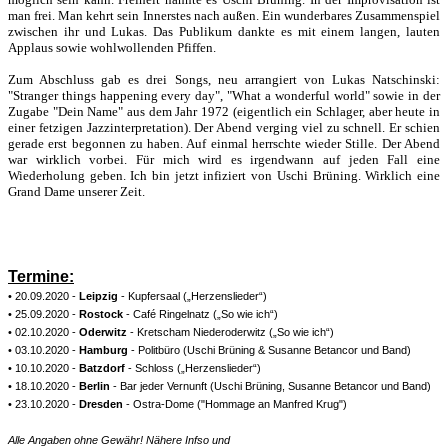
man frei. Man kehrt sein Innerstes nach außen. Ein wunderbares Zusammenspiel
zwischen ihr und Lukas. Das Publikum dankte es mit einem langen, lauten
Applaus sowie wohlwollenden Pfiffen.
Zum Abschluss gab es drei Songs, neu arrangiert von Lukas Natschinski:
"Stranger things happening every day", "What a wonderful world" sowie in der
Zugabe "Dein Name" aus dem Jahr 1972 (eigentlich ein Schlager, aber heute in
einer fetzigen Jazzinterpretation). Der Abend verging viel zu schnell. Er schien
gerade erst begonnen zu haben. Auf einmal herrschte wieder Stille. Der Abend
war wirklich vorbei. Für mich wird es irgendwann auf jeden Fall eine
Wiederholung geben. Ich bin jetzt infiziert von Uschi Brüning. Wirklich eine
Grand Dame unserer Zeit.
Termine:
• 20.09.2020 -
Leipzig
- Kupfersaal („Herzenslieder“)
• 25.09.2020 -
Rostock
- Café Ringelnatz („So wie ich“)
• 02.10.2020 -
Oderwitz
- Kretscham Niederoderwitz („So wie ich“)
• 03.10.2020 -
Hamburg
- Politbüro (Uschi Brüning & Susanne Betancor und Band)
• 10.10.2020 -
Batzdorf
- Schloss („Herzenslieder“)
• 18.10.2020 -
Berlin
- Bar jeder Vernunft (Uschi Brüning, Susanne Betancor und Band)
• 23.10.2020 -
Dresden
- Ostra-Dome ("Hommage an Manfred Krug")
Alle Angaben ohne Gewähr! Nähere Infso und