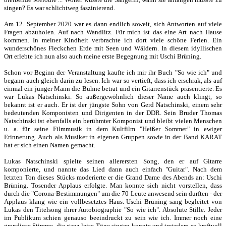
singen? Es war schlichtweg faszinierend.
Am 12. September 2020 war es dann endlich soweit, sich Antworten auf viele
Fragen abzuholen. Auf nach Wandlitz. Für mich ist das eine Art nach Hause
kommen. In meiner Kindheit verbrachte ich dort viele schöne Ferien. Ein
wunderschönes Fleckchen Erde mit Seen und Wäldern. In diesem idyllischen
Ort erlebte ich nun also auch meine erste Begegnung mit Uschi Brüning.
Schon vor Beginn der Veranstaltung kaufte ich mir ihr Buch "So wie ich" und
begann auch gleich darin zu lesen. Ich war so vertieft, dass ich erschrak, als auf
einmal ein junger Mann die Bühne betrat und ein Gitarrenstück präsentierte. Es
war Lukas Natschinski. So außergewöhnlich dieser Name auch klingt, so
bekannt ist er auch. Er ist der jüngste Sohn von Gerd Natschinski, einem sehr
bedeutenden Komponisten und Dirigenten in der DDR. Sein Bruder Thomas
Natschinski ist ebenfalls ein berühmter Komponist und bleibt vielen Menschen
u. a. für seine Filmmusik in dem Kultfilm "Heißer Sommer" in ewiger
Erinnerung. Auch als Musiker in eigenen Gruppen sowie in der Band KARAT
hat er sich einen Namen gemacht.
Lukas Natschinski spielte seinen allerersten Song, den er auf Gitarre
komponierte, und nannte das Lied dann auch einfach "Guitar". Nach dem
letzten Ton dieses Stücks moderierte er die Grand Dame des Abends an: Uschi
Brüning. Tosender Applaus erfolgte. Man konnte sich nicht vorstellen, dass
durch die "Corona-Bestimmungen" um die 70 Leute anwesend sein durften - der
Applaus klang wie ein vollbesetztes Haus. Uschi Brüning sang begleitet von
Lukas den Titelsong ihrer Autobiographie "So wie ich". Absolute Stille. Jeder
im Publikum schien genauso beeindruckt zu sein wie ich. Immer noch eine
grandiose Stimme, die ganz leise Töne singen konnte und trotzdem so kraftvoll