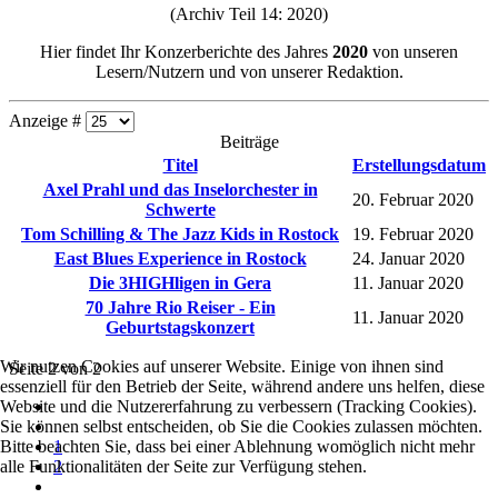
(Archiv Teil 14: 2020)
Hier findet Ihr Konzerberichte des Jahres
2020
von unseren
Lesern/Nutzern und von unserer Redaktion.
Anzeige #
Beiträge
Titel
Erstellungsdatum
Axel Prahl und das Inselorchester in
20. Februar 2020
Schwerte
Tom Schilling & The Jazz Kids in Rostock
19. Februar 2020
East Blues Experience in Rostock
24. Januar 2020
Die 3HIGHligen in Gera
11. Januar 2020
70 Jahre Rio Reiser - Ein
11. Januar 2020
Geburtstagskonzert
Wir nutzen Cookies auf unserer Website. Einige von ihnen sind
Seite 2 von 2
essenziell für den Betrieb der Seite, während andere uns helfen, diese
Website und die Nutzererfahrung zu verbessern (Tracking Cookies).
Sie können selbst entscheiden, ob Sie die Cookies zulassen möchten.
Bitte beachten Sie, dass bei einer Ablehnung womöglich nicht mehr
1
alle Funktionalitäten der Seite zur Verfügung stehen.
2